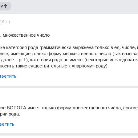
гу
19лет
, множественное число
ке категория рода грамматически выражена только в ед. числе, 
ные, имеющие только форму множественного числа (так называ
m, далее – p. t.), категории рода не имеют (некоторые исследовате
носить такие существительные к «парному» роду).
тветить
ое ВОРОТА имеет только форму множественного числа, соответ
ории рода.
ветить