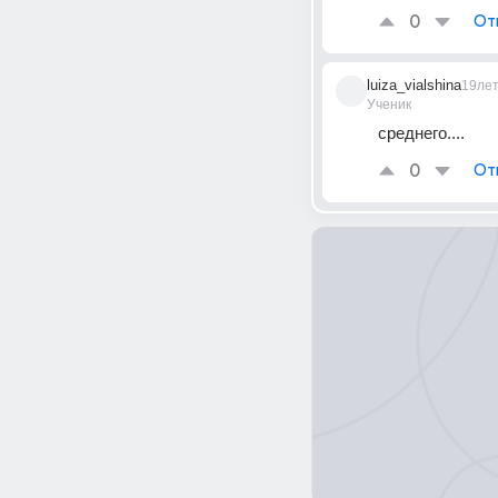
0
От
luiza_vialshina
19ле
Ученик
среднего....
0
От