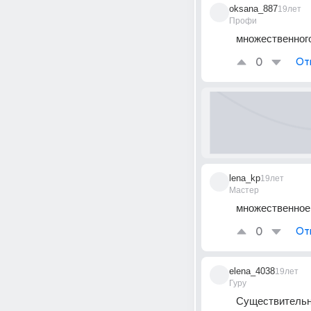
oksana_887
19лет
Профи
множественного 
0
От
lena_kp
19лет
Мастер
множественное ч
0
От
elena_4038
19лет
Гуру
Существительны