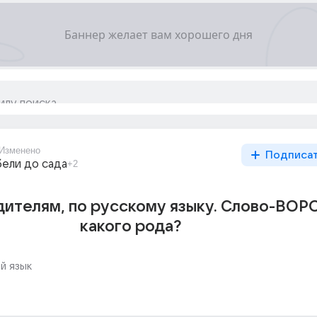
Изменено
Подписа
бели до сада
+2
дителям, по русскому языку. Слово-ВОР
какого рода?
й язык