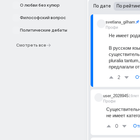
О любви без купюр
По дате
По рейтин
Философский вопрос
svetlana_gilham
Профи
Политические дебаты
Не имеет рода
Смотреть все
В русском язы
существитель
pluralia tantu
предлагали от
2
О
user_2028945
19лет
Профи
Существительн
не имеет катег
0
От