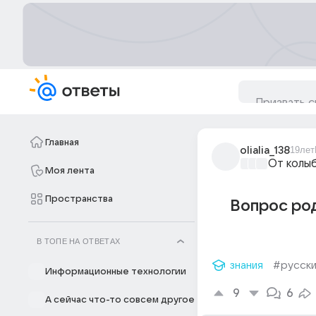
Главная
olialia_138
19лет
От колы
Моя лента
Пространства
Вопрос ро
В ТОПЕ НА ОТВЕТАХ
знания
#русски
Информационные технологии
9
6
А сейчас что-то совсем другое