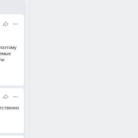
поэтому 
емые 
ли 
ственно 