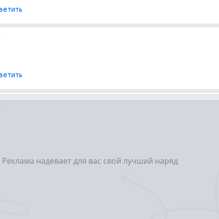
ветить
т
ветить