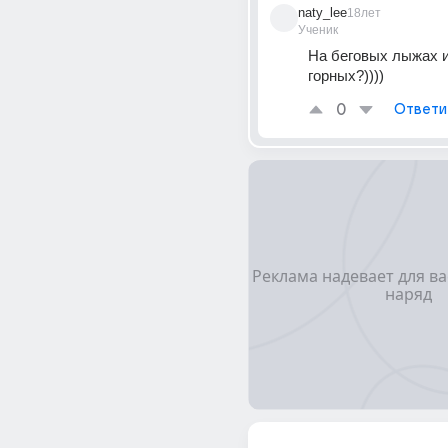
naty_lee
18лет
Ученик
На беговых лыжах и
горных?))))
0
Ответи