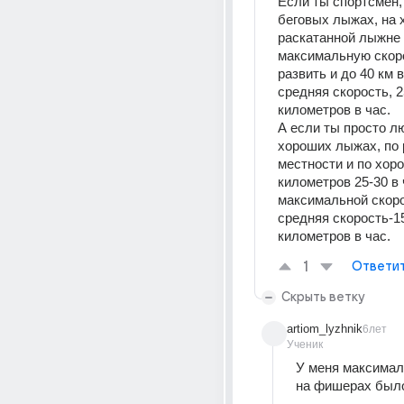
Если ты спортсмен, 
беговых лыжах, на 
раскатанной лыжне 
максимальную скоро
развить и до 40 км в 
средняя скорость, 25
километров в час.
А если ты просто лю
хороших лыжах, по 
местности и по хор
километров 25-30 в 
максимальной скоро
средняя скорость-15
километров в час.
1
Ответи
Скрыть ветку
artiom_lyzhnik
6лет
Ученик
У меня максимал
на фишерах был