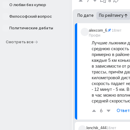
7
8
О любви без купюр
По дате
По рейтингу
Философский вопрос
Политические дебаты
alexcom_6
18лет
Профи
Смотреть все
Лучшие лыжники д
среднюю скорость 
примерно в районе 
каждые 5 км коньк
в зависимости от 
трассы, причём даж
километровой дист
скорость падает не
- 12 минут - 5 км. 
в час можно вполне
средней скорость
6
Ответ
lenchik_444
18лет