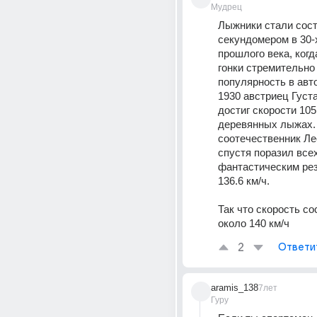
Мудрец
Лыжники стали сост
секундомером в 30-х
прошлого века, когд
гонки стремительно
популярность в авто
1930 австриец Густа
достиг скорости 105.
деревянных лыжах. 
соотечественник Лео
спустя поразил всех
фантастическим рез
136.6 км/ч.
Так что скорость со
около 140 км/ч
2
Ответи
aramis_138
7лет
Гуру