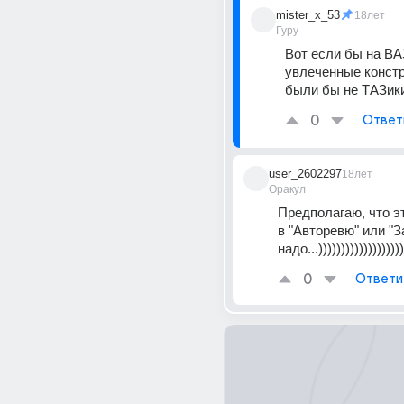
mister_x_53
18лет
Гуру
Вот если бы на ВА
увлеченные констр
были бы не ТАЗики
0
Ответ
user_2602297
18лет
Оракул
Предполагаю, что это
в "Авторевю" или "За
надо...)))))))))))))))))))
0
Ответи