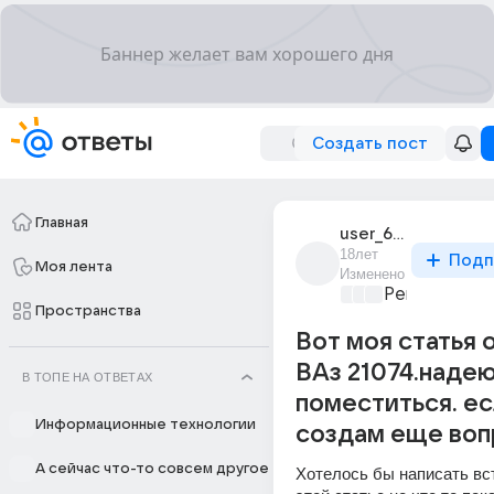
Создать пост
Главная
user_6910231
18лет
Подп
Моя лента
Изменено
Ремонт и об
Пространства
Вот моя статья 
ВАз 21074.надею
В ТОПЕ НА ОТВЕТАХ
поместиться. ес
Информационные технологии
создам еще воп
А сейчас что-то совсем другое
Хотелось бы написать вст