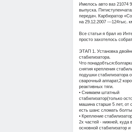
Имелось авто ваз 21074 98
выпуска. Пятиступенчатая
передач. Карбюратор «Со
на 29.12.2007 ---124тыс. к
Все статьи я брал из Инте
просто захотелось собрат
ЭТАП 1. Установка двойно
стабилизатора.
Что понадобться:болгарка
снятия крепления стабили
подушки стабилизатора от
сварочный аппарат,2 коро
реактивных тяги.
• Снимаем штатный 
стабилизатор(только осто
машина старше 5 лет, от с
есть шанс сломать болты
• Крепление стабилизатор
2х частей - нижней, куда 
основной стабилизатор и 