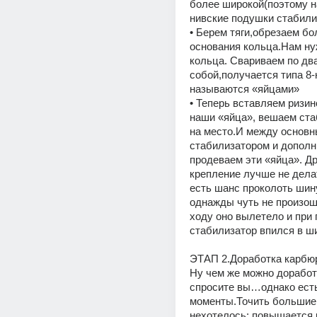
более широкой(поэтому на
нивские подушки стабили
• Берем тяги,обрезаем бол
основания кольца.Нам нуж
кольца. Свариваем по два
собой,получается типа 8-
называются «яйцами»
• Теперь вставляем ризин
наши «яйца», вешаем ста
на место.И между основн
стабилизатором и дополн
продеваем эти «яйца». Др
крепление лучше не делат
есть шанс проколоть шину,
однажды чуть не произош
ходу оно вылетело и при 
стабилизатор впился в ши
ЭТАП 2.Доработка карбю
Ну чем же можно доработа
спросите вы…однако есть
моменты.Точить большие
нехотелось: повышается 