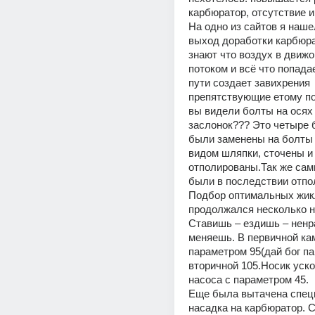
карбюратор, отсутствие и
На одно из сайтов я нашел
выход доработки карбюра
знают что воздух в движо
потоком и всё что попадае
пути создает завихрения 
препятствующие етому пот
вы видели болты на осях
заслонок??? Это четыре 
были заменены на болты 
видом шляпки, сточены и 
отполированы.Так же сами
были в последствии отпо
Подбор оптимальных жик
продолжался несколько н
Ставишь – ездишь – ненра
меняешь. В первичной кам
параметром 95(дай бог пам
вторичной 105.Носик уско
насоса с параметром 45.
Еще была вытачена спец
насадка на карбюратор. С