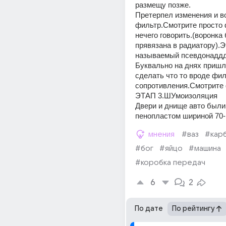
размещу позже.
Претерпел изменения и в
фильтр.Смотрите просто 
нечего говорить.(воронка 
прявязана в радиатору).Э
называемый псевдонаддд
Буквально на днях пришла
сделать что то вроде фил
сопротивления.Смотрите 
ЭТАП 3.ШУмоизоляция
Двери и днище авто были
пенопластом шириной 70-
мнения
#ваз
#кар
#бог
#яйцо
#машина
#коробка передач
6
2
По дате
По рейтингу