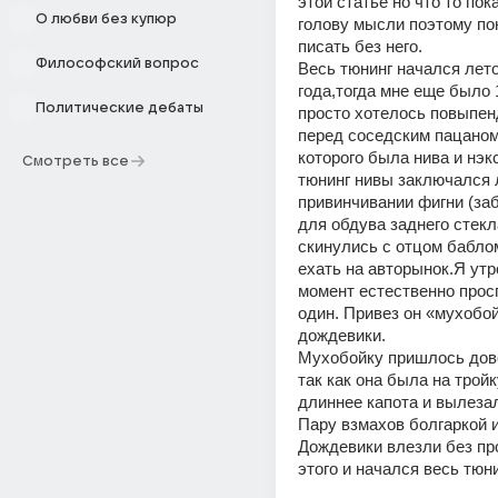
этой статье но что то пока
О любви без купюр
голову мысли поэтому пок
писать без него.
Философский вопрос
Весь тюнинг начался лето
года,тогда мне еще было 1
Политические дебаты
просто хотелось повыпен
перед соседским пацаном,
которого была нива и нэкс
Смотреть все
тюнинг нивы заключался 
привинчивании фигни (заб
для обдува заднего стекла
скинулись с отцом баблом
ехать на авторынок.Я утро
момент естественно просп
один. Привез он «мухобой
дождевики.
Мухобойку пришлось дово
так как она была на тройк
длиннее капота и вылезал
Пару взмахов болгаркой и
Дождевики влезли без про
этого и начался весь тюн