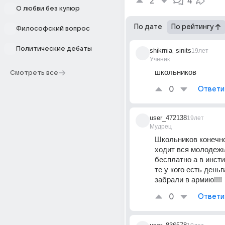
2
4
О любви без купюр
По дате
По рейтингу
Философский вопрос
Политические дебаты
shikrnia_sinits
19лет
Ученик
школьников
Смотреть все
0
Ответи
user_472138
19лет
Мудрец
Школьников конечно
ходит вся молодежь-
бесплатно а в инсти
те у кого есть деньги
забрали в армию!!!!
0
Ответи