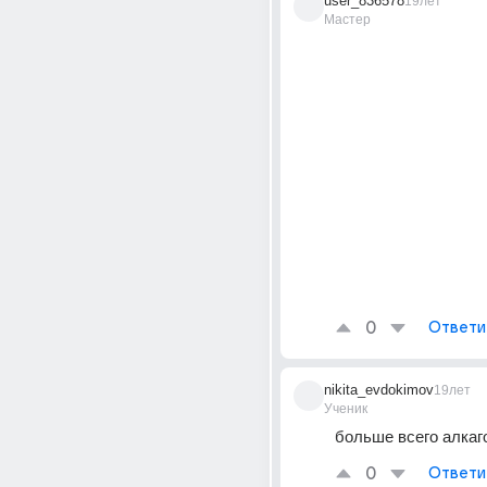
user_836578
19лет
Мастер
0
Ответи
nikita_evdokimov
19лет
Ученик
больше всего алкаг
0
Ответи