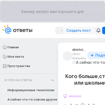
Создать пост
Главная
dmitrii_2938
19лет
Подп
Моя лента
Изменено
А сейчас что-т
Пространства
Кого больше,с
В ТОПЕ НА ОТВЕТАХ
или школьн
Информационные технологии
мнения
А сейчас что-то совсем другое