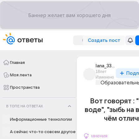
Создать пост
Главная
lana_3327
18лет
Подп
Моя лента
Изменено
Образовательны
Пространства
Вот говорят : 
В ТОПЕ НА ОТВЕТАХ
воде", "зыбь на в
чём отлич
Информационные технологии
А сейчас что-то совсем другое
мнения