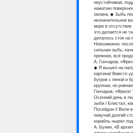
неустойчивая, под
нажатию поверхнос
океана. ◆ Зыбь пес
незначительное во
море в отсутствие 
это делается не так
делалось стоя на я
Невозможно: после
сильная зыбь, качка
прежняя, всё продо
А. Гончаров, «Фрег
◆ Я вышел на палуб
картина! Вместо у
бугров с пеной и б
крупная, но ровная 
Гончаров, «Фрегат 
Осенний день в ли
зыби / Блистал, ка
Посейдон // Вели в
певучий долгий стон
корабль нырял под
А. Бунин, «В архип
лёгкое колебание 