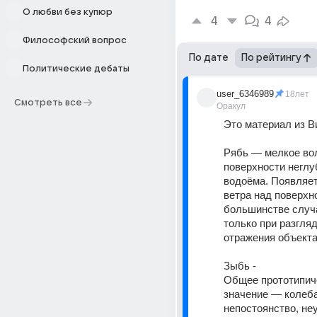
О любви без купюр
4
4
Философский вопрос
По дате
По рейтингу
Политические дебаты
user_6346989
18лет
Смотреть все
Оракул
Это материал из В
Рябь — мелкое вол
поверхности неглуб
водоёма. Появляетс
ветра над поверхн
большинстве случа
только при разгля
отражения объекта
Зыбь - 
Общее прототипиче
значение — колеба
непостоянство, не