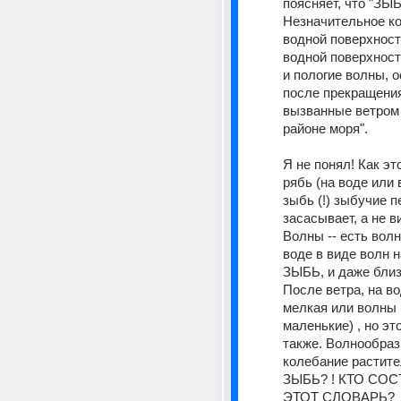
поясняет, что "ЗЫБЬ
Незначительное ко
водной поверхности
водной поверхности
и пологие волны, 
после прекращения
вызванные ветром 
районе моря". 
Я не понял! Как эт
рябь (на воде или в
зыбь (!) зыбучие пе
засасывает, а не ви
Волны -- есть волн
воде в виде волн н
ЗЫБЬ, и даже близк
После ветра, на в
мелкая или волны 
маленькие) , но это
также. Волнообраз
колебание растител
ЗЫБЬ? ! КТО СОС
ЭТОТ СЛОВАРЬ? 