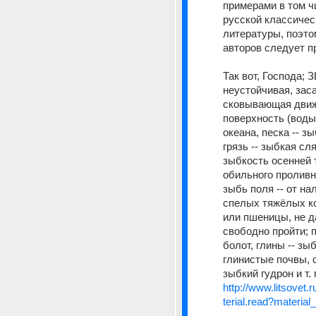
примерами в том чи
русской классическ
литературы, поэто
авторов следует п
Так вот, Господа; З
неустойчивая, зас
сковывающая движ
поверхность (воды 
океана, песка -- зы
грязь -- зыбкая сля
зыбкость осенней 
обильного проливно
зыбь поля -- от нал
спелых тяжёлых ко
или пшеницы, не д
свободно пройти; п
болот, глины -- зыб
глинистые почвы, с
зыбкий гудрон и т. п
http://www.litsovet.
terial.read?materia