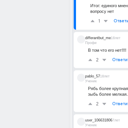
Итог: единого мнен
вопросу нет
1
Ответ
differantbut_me
18лет
Профи
В том что его нет!!!!
2
Ответи
pablo_57
18лет
Ученик
Рябь более крупная 
зыбь более мелкая.
2
Ответи
user_106631806
7лет
Ученик