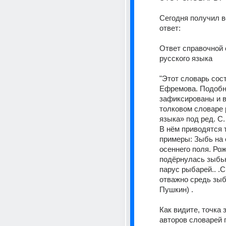
Сегодня получил во
ответ: 
Ответ справочной 
русского языка 
"Этот словарь сост
Ефремова. Подобн
зафиксированы и 
толковом словаре р
языка» под ред. С. 
В нём приводятся т
примеры: Зыбь на 
осеннего поля. Рож
подёрнулась зыбь
парус рыбарей.. .С
отважно средь зыбе
Пушкин) . 
Как видите, точка з
авторов словарей 