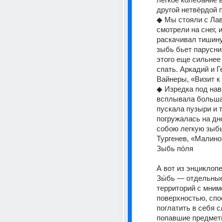
другой нетвёрдой п
◆ Мы стояли с Лавр
смотрели на снег, 
раскачивал тишину,
зыбь бьет парусник
этого еще сильнее 
спать. Аркадий и Ге
Вайнеры, «Визит к
◆ Изредка под нав
всплывала больша
пускала пузыри и т
погружалась на дно
собою легкую зыбь.
Тургенев, «Малино
Зыбь по́ля
А вот из энциклоп
Зы́бь — отдельные
территорий с мним
поверхностью, спо
поглатить в себя с
попавшие предметы