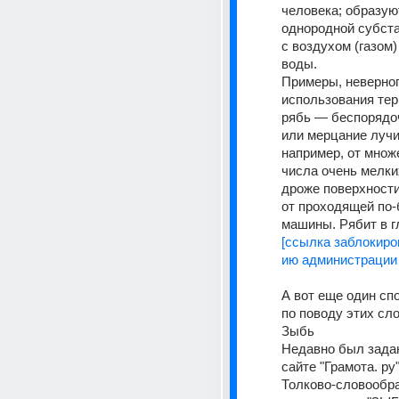
человека; образуют
однородной субста
с воздухом (газом)
воды.
Примеры, неверног
использования тер
рябь — беспорядоч
или мерцание лучик
например, от множе
числа очень мелких
дроже поверхности
от проходящей по-
машины. Рябит в г
[ссылка заблокиро
ию администрации 
А вот еще один спо
по поводу этих сло
Зыбь 
Недавно был задан
сайте "Грамота. ру"
Толково-словообра