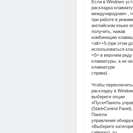
Если в Windows уст
раскладка клавиат
международная» , т
при работе в режиме
английском языке ег
получить, нажав 
комбинацию клавиш 
<alt>+5 (при этом д
использоваться кл
<5> в верхнем ряду 
клавиатуры, а не на
клавиатуре 
справа) .
Чтобы переключитьс
раскладку в Windows
выберите опции 
«Пуск•Панель управ
(Start•Control Panel)
Панели 
управления обнаруж
«Выберите категорию
category), то 