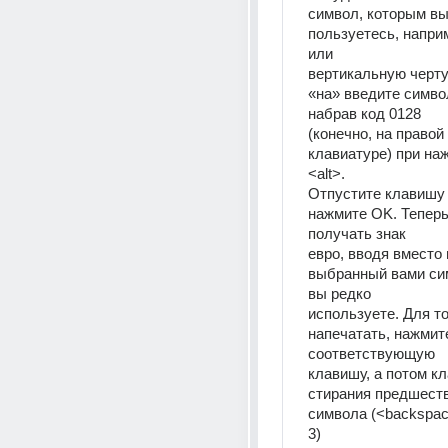
символ, которым вы
пользуетесь, наприм
или 
вертикальную черту (
«на» введите символ
набрав код 0128 
(конечно, на правой
клавиатуре) при на
<alt>. 
Отпустите клавишу <
нажмите OK. Теперь
получать знак 
евро, вводя вместо н
выбранный вами сим
вы редко 
используете. Для тог
напечатать, нажмите
соответствующую 
клавишу, а потом кл
стирания предшест
символа (<backspac
3)