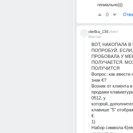
гениально)))
0
Отве
ole4ka_134
18лет
Мастер
ВОТ, НАКОПАЛА В 
ПОПРОБУЙ. ЕСЛИ, 
ПРОБОВАЛА У МЕН
ПОЛУЧАЕТСЯ. МОЖ
ПОЛУЧИТСЯ
Вопрос: как ввести 
знак €?
Возник от клиента в
продажи клавиатуры
0512, у 
которой, дополнител
клавише "5" отображ
€
1)
Набор символа €(евр