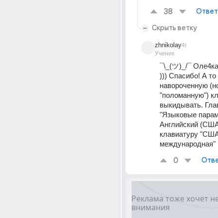
38
Ответ
Скрыть ветку
zhnikolay
4г
Ученик
¯\_(ツ)_/¯ Оле4ка
))) Спасибо! А то
навороченную (но
"поломанную") кл
выкидывать. Главн
"Языковые парам
Английский (США
клавиатуру "США
международная" 
0
Отве