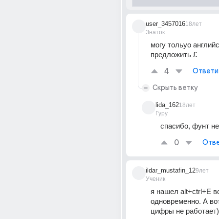
user_3457016
18лет
Знаток
могу тольуо английс
предложить £
4
Ответи
Скрыть ветку
lida_162
18лет
Гуру
спасибо, фунт не
0
Отве
ildar_mustafin_12
9лет
Ученик
я нашел alt+ctrl+E вс
одновременно. А вот
цифры не работает)