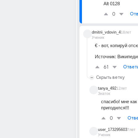
Alt 0128
0
Отв
dmitrii_vdovin_4
18лет
Ученик
€ - вот, копируй отс
Источник:
Википеди
61
Ответ
Скрыть ветку
tanya_492
12лет
Знаток
спасибо! мне как 
пригодился!!!
0
Отве
user_173295603
7лет
Ученик