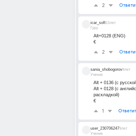
2
Ответи
icar_soft
10лет
Гуру
Alt+0128 (ENG)
€
2
Ответи
sania_shobogorov
9лет
Ученик
Alt + 0136 (с русско
Alt + 0128 (с английс
раскладкой) 
€
1
Ответи
user_230706247
9лет
Ученик