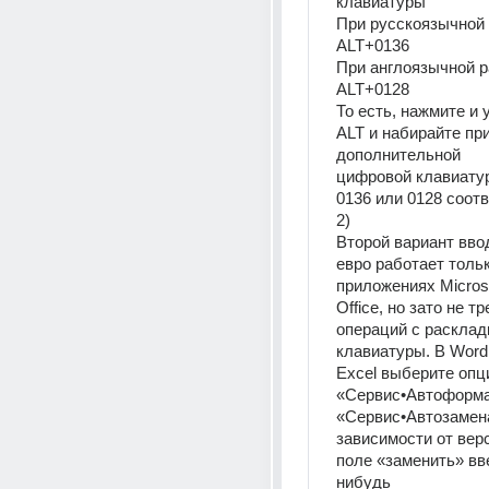
клавиатуры 
При русскоязычной 
ALT+0136 
При англоязычной р
ALT+0128
То есть, нажмите и 
ALT и набирайте при
дополнительной 
цифровой клавиатур
0136 или 0128 соотв
2)
Второй вариант вво
евро работает тольк
приложениях Microso
Office, но зато не тр
операций с раскладк
клавиатуры. В Word
Excel выберите опци
«Сервис•Автоформа
«Сервис•Автозамена
зависимости от верси
поле «заменить» вв
нибудь 