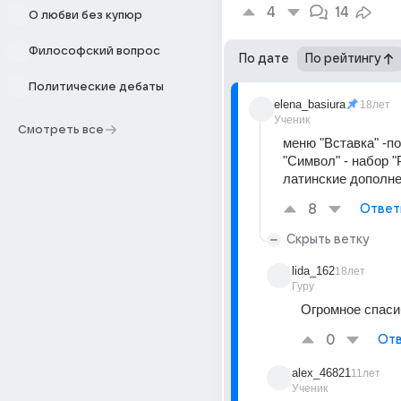
4
14
О любви без купюр
Философский вопрос
По дате
По рейтингу
Политические дебаты
elena_basiura
18лет
Ученик
Смотреть все
меню "Вставка" -п
"Символ" - набор 
латинские дополне
8
Ответ
Скрыть ветку
lida_162
18лет
Гуру
Огромное спасиб
0
Отв
alex_46821
11лет
Ученик