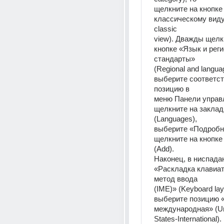
щелкните на кнопке 
классическому виду»
classic 
view). Дважды щелкн
кнопке «Язык и рег
стандарты» 
(Regional and languag
выберите соответс
позицию в 
меню Панели управл
щелкните на заклад
(Languages), 
выберите «Подробнее
щелкните на кнопке
(Add). 
Наконец, в ниспада
«Раскладка клавиат
метод ввода 
(IME)» (Keyboard lay
выберите позицию 
международная» (Un
States-International).