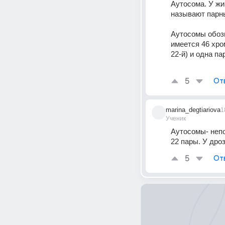
Аутосома. У ж
называют парны
Аутосомы обозн
имеется 46 хро
22-й) и одна п
5
От
marina_degtiariova
1
Ученик
Аутосомы- непо
22 пары. У дро
5
От