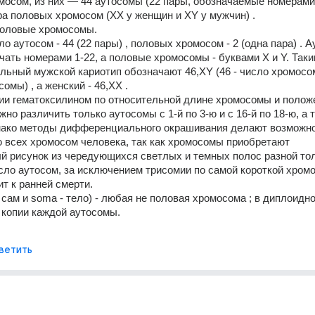
мосом, из них — 44 аутосомы (22 пары, обозначаемые номерами с
ара половых хромосом (XX у женщин и XY у мужчин) .
половые хромосомы. 
о аутосом - 44 (22 пары) , половых хромосом - 2 (одна пара) . А
чать номерами 1-22, а половые хромосомы - буквами X и Y. Таки
льный мужской кариотип обозначают 46,XY (46 - число хромосом,
мы) , а женский - 46,XX . 
ии гематоксилином по относительной длине хромосомы и полож
но различить только аутосомы с 1-й по 3-ю и с 16-й по 18-ю, а 
нако методы дифференциального окрашивания делают возможно
всех хромосом человека, так как хромосомы приобретают 
й рисунок из чередующихся светлых и темных полос разной то
ло аутосом, за исключением трисомии по самой короткой хромо
т к ранней смерти. 
 - сам и soma - тело) - любая не половая хромосома ; в диплоидно
 копии каждой аутосомы. 
ветить