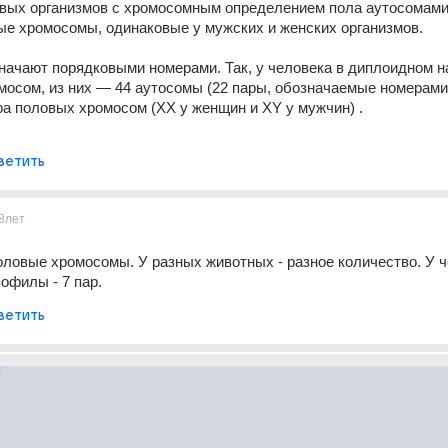
ивых организмов с хромосомным определением пола аутосомами
е хромосомы, одинаковые у мужских и женских организмов.
ачают порядковыми номерами. Так, у человека в диплоидном на
мосом, из них — 44 аутосомы (22 пары, обозначаемые номерами с
ара половых хромосом (XX у женщин и XY у мужчин) .
ветить
8лет
ловые хромосомы. У разных животных - разное количество. У че
зофилы - 7 пар.
ветить