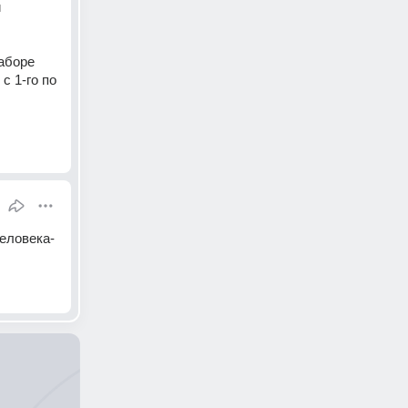
 
боре 
 1-го по 
ловека- 