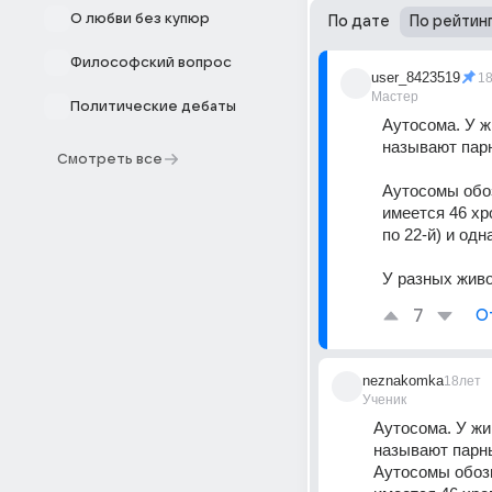
О любви без купюр
По дате
По рейтин
Философский вопрос
user_8423519
1
Мастер
Политические дебаты
Аутосома. У 
называют пар
Смотреть все
Аутосомы обоз
имеется 46 хр
по 22-й) и од
У разных живо
7
О
neznakomka
18лет
Ученик
Аутосома. У ж
называют парны
Аутосомы обозн