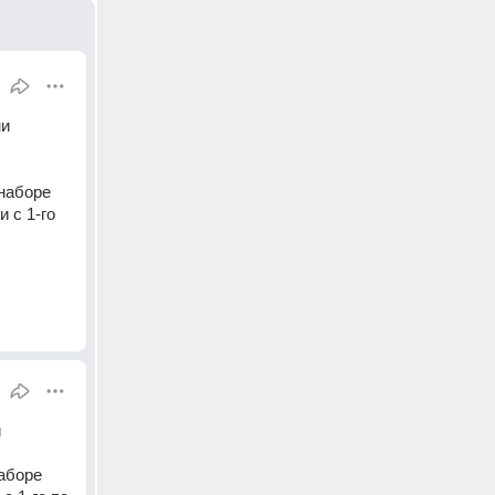
и 
наборе 
с 1-го 
 
боре 