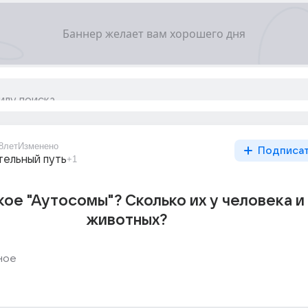
8лет
Изменено
Подписа
тельный путь
+1
кое "Аутосомы"? Сколько их у человека и
животных?
ное