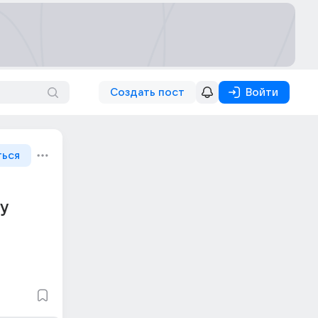
Создать пост
Войти
ться
 у