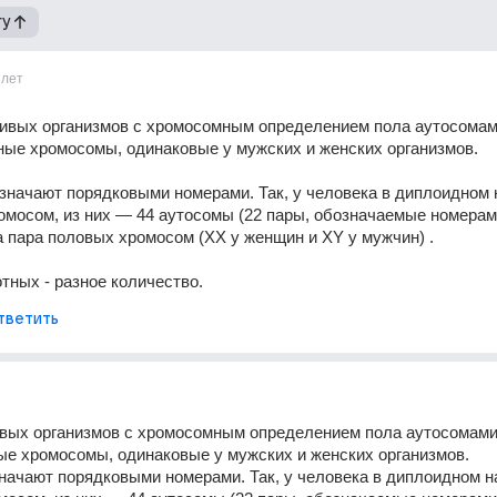
гу
8лет
живых организмов с хромосомным определением пола аутосомам
ные хромосомы, одинаковые у мужских и женских организмов.
начают порядковыми номерами. Так, у человека в диплоидном 
омосом, из них — 44 аутосомы (22 пары, обозначаемые номерами 
на пара половых хромосом (XX у женщин и XY у мужчин) .
тных - разное количество.
тветить
ивых организмов с хромосомным определением пола аутосомами
е хромосомы, одинаковые у мужских и женских организмов.
ачают порядковыми номерами. Так, у человека в диплоидном на