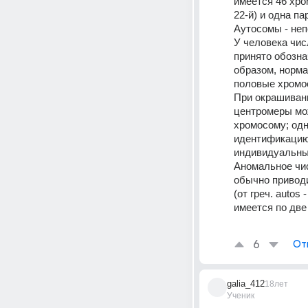
имеется 46 хро
22-й) и одна п
Аутосомы - не
У человека числ
принято обозна
образом, норма
половые хромосо
При окрашиван
центромеры мож
хромосому; од
идентификацию 
индивидуальны
Аномальное чис
обычно приводи
(от греч. autos
имеется по две
6
От
galia_412
18лет
Ученик