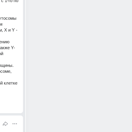
 1-го по 
утосомы 
м 
 X и Y - 
ению 
также Y-
й 
лщины. 
соме, 
й клетке 