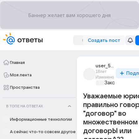
Создать пост
Главная
user_5446231
18лет
Подп
Моя лента
Изменено
Закон и поряд
Пространства
Уважаемые юрис
правильно гово
В ТОПЕ НА ОТВЕТАХ
"договор" во
Информационные технологии
множественном 
договорЫ или
А сейчас что-то совсем другое