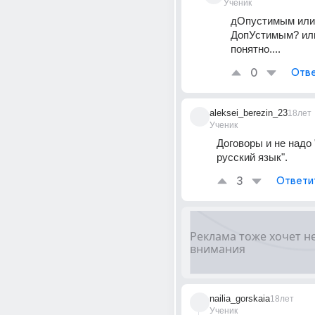
Ученик
дОпустимым или 
ДопУстимым? или
понятно....
0
Отве
aleksei_berezin_23
18лет
Ученик
Договоры и не надо 
русский язык".
3
Ответи
nailia_gorskaia
18лет
Ученик