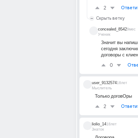
2
Ответи
Скрыть ветку
concealed_8542
9мес
Ученик
Значит вы напиш
сегодня заключил
договоры с клиен
0
Отве
user_9132574
18лет
Мыслитель
Только договОры
2
Ответи
liolio_14
18лет
Знаток
Договора