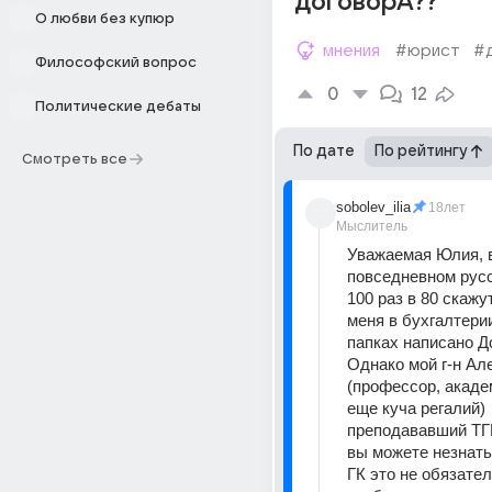
договорА??
О любви без купюр
мнения
#юрист
#
Философский вопрос
0
12
Политические дебаты
По дате
По рейтингу
Смотреть все
sobolev_ilia
18лет
Мыслитель
Уважаемая Юлия, в
повседневном русс
100 раз в 80 скажут
меня в бухгалтерии
папках написано До
Однако мой г-н Але
(профессор, акаде
еще куча регалий) 
преподававший ТГ
вы можете незнать 
ГК это не обязатель