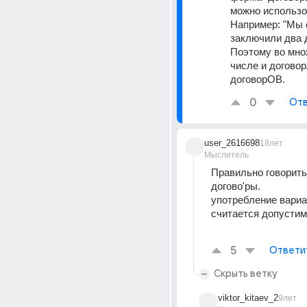
можно использов
Например: "Мы с
заключили два д
Поэтому во мно
числе и договорА
договорОВ.
0
Отв
user_2616698
18лет
Мыслитель
Правильно говорить 
догово'ры.
употребление вариа
считается допустим
5
Ответи
Скрыть ветку
viktor_kitaev_2
9лет