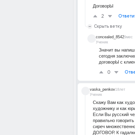
ДоговорЫ
2
Ответи
Скрыть ветку
concealed_8542
9мес
Ученик
Значит вы напиш
сегодня заключил
договорЫ с клиен
0
Отве
vaska_penkov
18лет
Ученик
Скажу Вам как худо
художнику и как юри
Если Вы русский чел
правильно говорит
сиреч множественно
ДОГОВОР. К гадалке