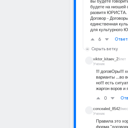
вы будете говорит
будете на низшей с
развитя ЮРИСТА.
Договор - Договоры
единственная куль
для культурного 
6
Ответ
Скрыть ветку
viktor_kitaev_2
9лет
Ученик
!!! договОры!!! х
варианты ...во вс
но!!! есть ситуат
жаргон воров и 
0
Отв
concealed_8542
9мес
Ученик
Правила это хор
форма "договоры