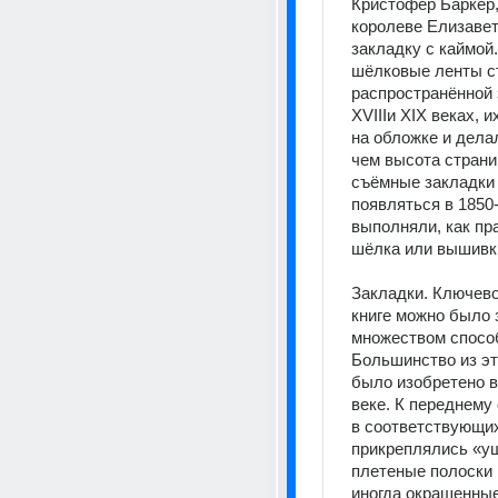
Кристофер Баркер,
королеве Елизавет
закладку с каймой.
шёлковые ленты ст
распространённой 
XVIIIи XIX веках, и
на обложке и дела
чем высота страни
съёмные закладки 
появляться в 1850-
выполняли, как пра
шёлка или вышивки
Закладки. Ключево
книге можно было 
множеством способ
Большинство из эт
было изобретено в
веке. К переднему 
в соответствующих
прикреплялись «уш
плетеные полоски 
иногда окрашенные