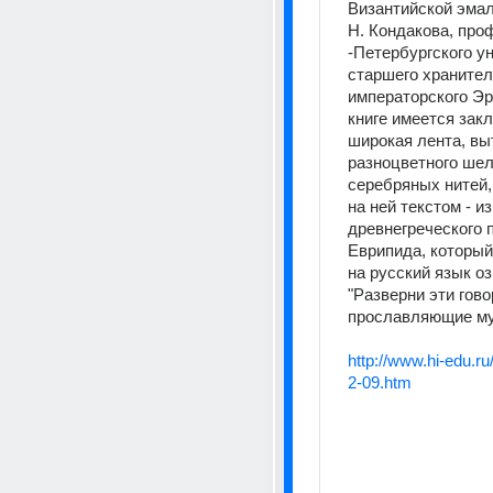
Византийской эмал
Н. Кондакова, проф
-Петербургского ун
старшего хранител
императорского Эр
книге имеется закла
широкая лента, выт
разноцветного шелк
серебряных нитей,
на ней текстом - и
древнегреческого п
Еврипида, который
на русский язык оз
"Разверни эти гово
прославляющие му
http://www.hi-edu.r
2-09.htm