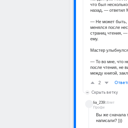
что был несколько
назад, — ответил 
— Не может быть, 
менялся после нес
страниц чтения, — 
ему.
Мастер улыбнулся
— То во мне, что н
после чтения, не в
между книгой, закл
2
Ответ
Скрыть ветку
lia_239
18лет
Профи
Вы же сначала т
написали? )))