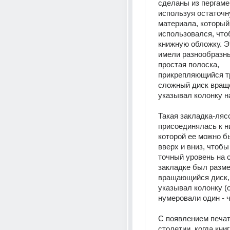
сделаны из пергамен
используя остаточн
материала, который 
использовался, что
книжную обложку. Эт
имели разнообразн
простая полоска, 
прикрепляющийся тр
сложный диск враще
указывал колонку на
Такая закладка-лясс
присоединялась к ни
которой ее можно бы
вверх и вниз, чтобы
точный уровень на с
закладке был разме
вращающийся диск, 
указывал колонку (
нумеровали один - 
С появлением печати
столетии, когда кни