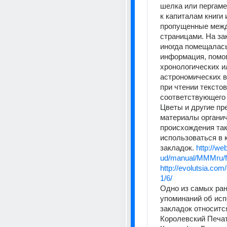
шелка или пергаме
к капиталам книги 
пропущенные межд
страницами. На за
иногда помещалась
информация, помог
хронологических ил
астрономических в
при чтении текстов 
соответствующего 
Цветы и другие пр
материалы органич
происхождения так
использоваться в к
закладок. 
http://w
ud/manual/MMMru/f
http://evolutsia.com
1/6/
Одно из самых ран
упоминаний об исп
закладок относится 
Королевский Печат