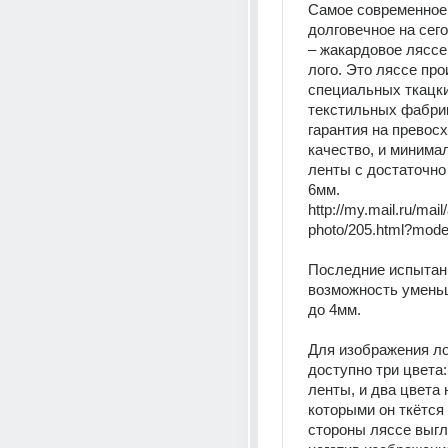
Самое современное 
долговечное на сег
– жакардовое ляссе
лого. Это ляссе про
специальных ткацки
текстильных фабрик
гарантия на превосх
качество, и минима
ленты с достаточно 
6мм. 
http://my.mail.ru/mail
photo/205.html?mod
Последние испытани
возможность умень
до 4мм.
Для изображения ло
доступно три цвета:
ленты, и два цвета н
которыми он ткётся 
стороны ляссе выгля