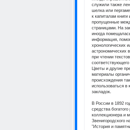
служили также лент
шелка или пергаме
к капиталам книги 
пропущенные межд
страницами. На за
иногда помещалась
информация, помог
хронологических ил
астрономических в
при чтении текстов 
соответствующего 
Цветы и другие пр
материалы органич
происхождения так
использоваться в к
закладок. 
В России в 1892 год
средства богатого 
коллекционера и ме
Звенигородского на
"История и памятни