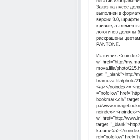
негатив изображени
Заказ на ляссе дол
выполнен в формате
версии 9.0, шрифты
кривые, а элементы 
логотипов должны б
раскрашены цветам
PANTONE.
Источник:
<noindex>
w" href="http://my.mai
mova.lilia/photo/215.
get="_blank">http://m
bramova.lilia/photo/
</a></noindex>= <no
="nofollow" href="htt
bookmark.ch/" target
p://www.miragebookm
noindex> <noindex><a
w" href="http://www.
target="_blank">http
k.com/</a></noinde
rel="nofollow" href="