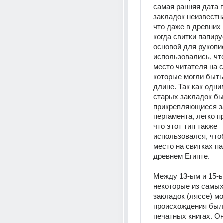
самая ранняя дата 
закладок неизвестна
что даже в древних 
когда свитки папиру
основой для рукопис
использовались, чт
место читателя на с
которые могли быть 
длине. Так как одни
старых закладок бы
прикрепляющиеся за
пергамента, легко п
что этот тип также 
использовался, что
место на свитках па
древнем Египте. 
Между 13-ым и 15-ы
некоторые из самых
закладок (ляссе) мо
происхождения были
печатных книгах. Он