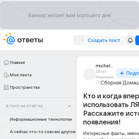
Создать пост
Главная
michel_griboff
18лет
Подп
Моя лента
Изменено
Сборная Домаш
Пространства
Кто и когда впе
использовать Л
В ТОПЕ НА ОТВЕТАХ
Расскажите ист
Информационные технологии
появления!
А сейчас что-то совсем другое
Интересные факты, имена