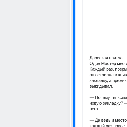
Даосская притча
Один Мастер много
Каждый раз, прерыв
он оставлял в книг
закладку, а прежню
выкидывал.
— Почему ты всяки
новую закладку? —
него.
— Да ведь и место 
каждый раз новое, и