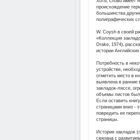
Хотя, слово имеет н
происхождение терми
большинства других
полиграфических сл
W. Coysh в своей ра
«Коллекция закладок
Drake, 1974), расска
истории Английских 
Потребность в неко
устройстве, необхо
отметить место в кн
выявлена в ранние в
закладок-ляссе, огр
объемы листов были
Если оставить книг
страницами вниз - э
повредить ее перепл
страницы.
История закладок (л
связана с развитием 