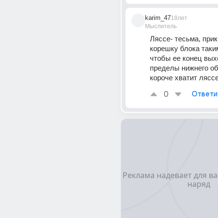
karim_47
18лет
Мыслитель
Ляссе- тесьма, прик
корешку блока таким
чтобы ее конец выхо
пределы нижнего об
короче хватит ляссе
0
Ответи