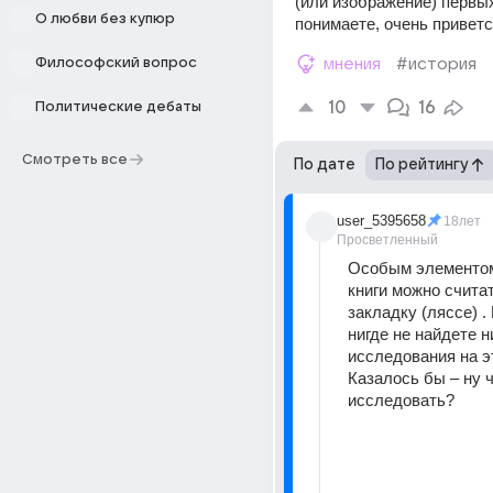
(или изображение) первых
О любви без купюр
понимаете, очень привет
Философский вопрос
мнения
#история
10
16
Политические дебаты
Смотреть все
По дате
По рейтингу
user_5395658
18лет
Просветленный
Особым элементом
книги можно счита
закладку (ляссе) .
нигде не найдете ни
исследования на эт
Казалось бы – ну ч
исследовать? 