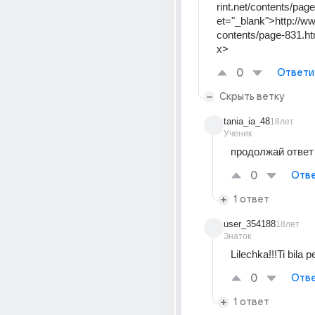
rint.net/contents/pag
et="_blank">http://ww
contents/page-831.h
x>
0
Ответи
Скрыть ветку
tania_ia_48
18лет
Ученик
продолжай ответ
0
Отве
1 ответ
user_354188
18лет
Знаток
Lilechka!!!Ti bila pe
0
Отве
1 ответ