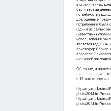
в ограниченных коли
были весьма ценным
потребность защища
драгоценные предме
потребления была о
Одним из самых ран
(известных) упомина
использовании закл
является год 1584, к
Кристофер Баркер, 
Королеве Элизавете 
шелковой закладко
Обычные, в нашем п
ляссе появились тол
и 19-тых столетиях 
http://my.mail.ru/mail
photo/204.html?mod
http://my.mail.ru/mail
photo/207.html?mod