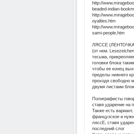
http://www.miragebo
beaded-indian-book
http://www.miragebo
oyalties.htm
http://www.miragebo
sami-people.htm
ЛЯССЕ (ЛЕНТОЧКА
(от нем. Lesezeichen 
тесьма, прикрепляе
головки блока таким
чтобы ее конец выхо
пределы нижнего кра
проходя свободно 
двумя листами блок
Полиграфисты говор
ставя ударение на п
Также есть вариант, 
французское и нужно
ляссЕ, ставя ударен
последний слог