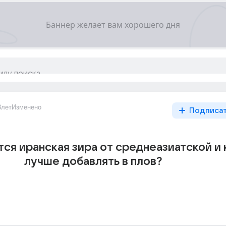
8лет
Изменено
Подписа
тся иранская зира от среднеазиатской и
лучше добавлять в плов?