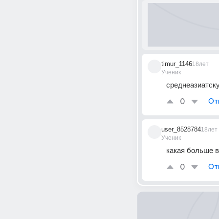
timur_1146
18лет
Ученик
среднеазиатску
0
От
user_8528784
18лет
Ученик
какая больше в
0
От