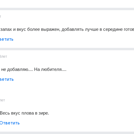
т
 запах и вкус более выражен, добавлять лучше в середине гото
ветить
8лет
не добавляю.... На любителя....
ветить
лет
Весь вкус плова в зире.
Ответить