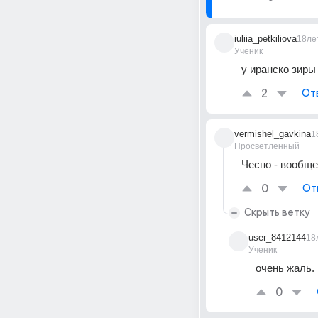
iuliia_petkiliova
18ле
Ученик
у иранско зиры
2
От
vermishel_gavkina
1
Просветленный
Чесно - вообще 
0
От
Скрыть ветку
user_8412144
18
Ученик
очень жаль. 
0