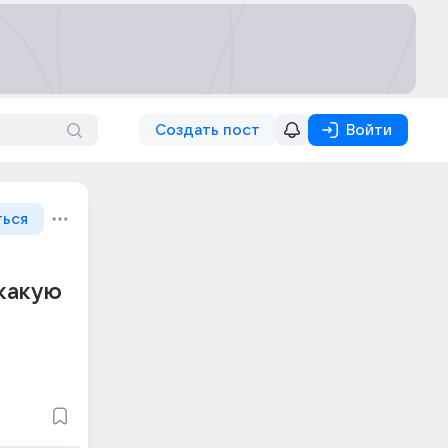
Создать пост
Войти
ться
 какую