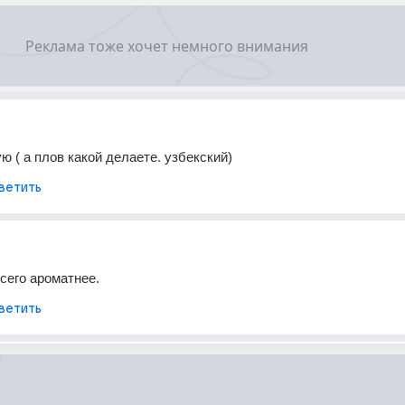
ю ( а плов какой делаете. узбекский)
ветить
сего ароматнее.
ветить