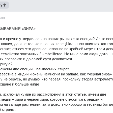
гу
8лет
ЗЫВАЕМЫЕ «ЗИРА»
 и прочно утвердилась на наших рынках эта специя? И что воо
В наших, да и не только в наших «спецЫальных» книжках как толь
оняют, относя это древнее название по крайней мере к трем дов
семейства зонтичных / Umbelliferae. Но мы с вами люди дотошны
ях превзойти и до самой сути докопаться. 
ригую? 
ажены две специи, называемых «зира» .
звестна в Индии и очень немногим на западе, как «черная зира» 
ть не берусь, но думаю, что первая, поскольку вторая встречаетс
ахшане и больше нигде
, исключая кумин из рассмотрения в этой статье, имеем две 
пеции – зира и черная зира, которые относятся к редким и 
 на западе растениям, зато довольно хорошо известным ботан
 страны. 