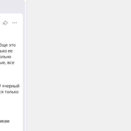
бще это 
ко ее 
ольно 
е, все 
/ «черный 
я только 
икам 