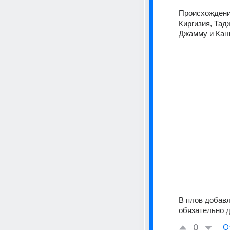
Происхождение
Киргизия, Тад
Джамму и Каш
В плов добавл
обязательно д
0
О