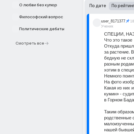
О любви без купюр
По дате
По рейтин
Философский вопрос
user_8171377
1
Ученик
Политические дебаты
СПЕЦИИ, НА
Что это такое 
Смотреть все
Откуда пришла
за растение. 
бедную не скл
разным родам 
хотим в специ
Немного поинт
На фото изобр
Какая из них и
кумин» - суди
в Горном Бад
Таким образом
родственные с
малоизученным
нашей бывшей