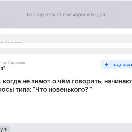
9лет
Изменено
Подписа
ся?
 когда не знают о чём говорить, начинаю
осы типа: "Что новенького? "
гу