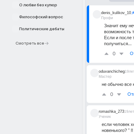
О любви без купюр
denis_kulikov_10
Философский вопрос
Профи
Значит ему неч
Политические дебаты
возможность те
Если и после т
получиться...
Смотреть все
0
О
oduvanchicheg
19ле
Мастер
не обычно все 
0
От
romashka_273
19ле
Ученик
если человек хо
новенького? " !!