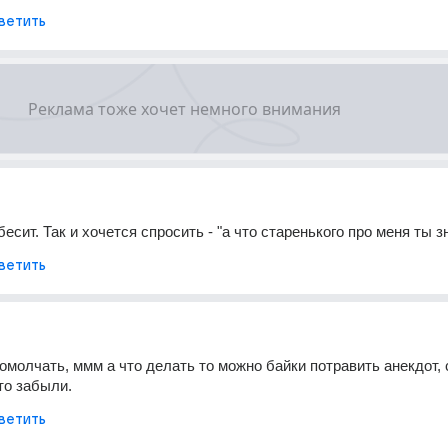
ветить
есит. Так и хочется спросить - "а что старенького про меня ты 
ветить
помолчать, ммм а что делать то можно байки потравить анекдот, с
то забыли.
ветить