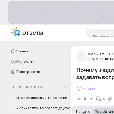
Главная
user_2075320
1
Чем занять
Моя лента
Почему люди.
Пространства
задавать вопр
В ТОПЕ НА ОТВЕТАХ
мнения
Информационные технологии
3
6
А сейчас что-то совсем другое
По дате
По рейтин