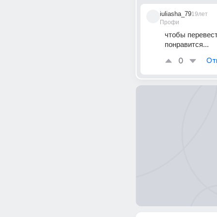
iuliasha_79
19лет
Профи
чтобы перевести
понравится...
0
От