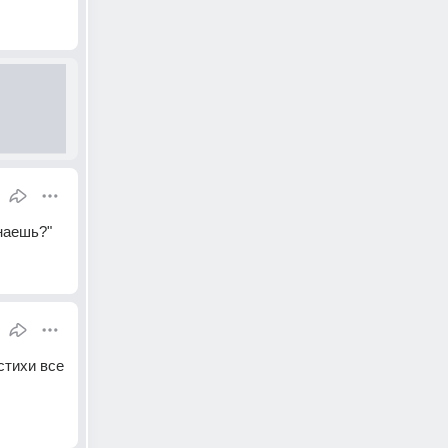
знаешь?"
тихи все 