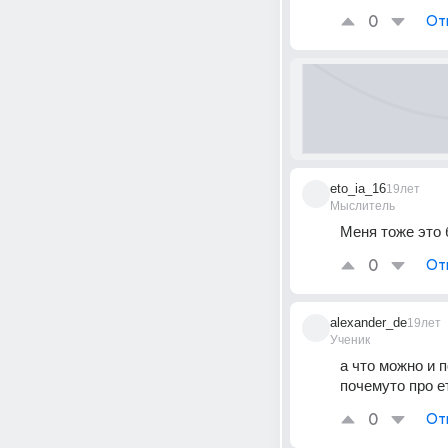
0
От
eto_ia_16
19лет
Мыслитель
Меня тоже это б
0
От
alexander_de
19лет
Ученик
а что можно и 
почемуто про е
0
От