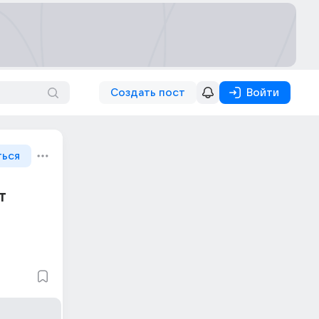
Создать пост
Войти
ться
т