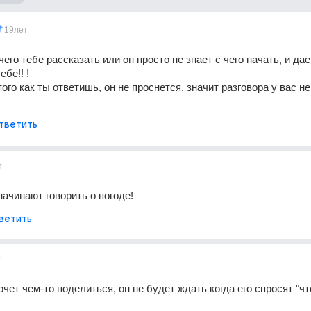
19лет
его тебе рассказать или он просто не знает с чего начать, и дает
бе!! !
ого как ты ответишь, он не проснется, значит разговора у вас не 
тветить
т
начинают говорить о погоде!
ветить
т
чет чем-то поделиться, он не будет ждать когда его спросят "что