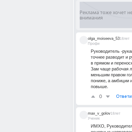
olga_moiseeva_53
18лет
Профи
Руководитель -рукам
точнее разводит и ру
в прямом и перенос
Зам чаще рабочая л
меньшим правом гол
пониже, а амбиции и
повыше.
0
Ответи
max_v_golov
18лет
Ученик
ИМХО, Руководител
основные направлен