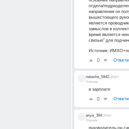
отдела/подразделен
направления он полу
вышестоящего руков
является проводник
замыслов в коллекти
время является неко
связью" для подчин
Источник:
ИМХО+по
0
Ответи
natasha_5942
18лет
Ученик
в зарплате
0
Ответи
anya_394
18лет
Ученик
руководитель-он са