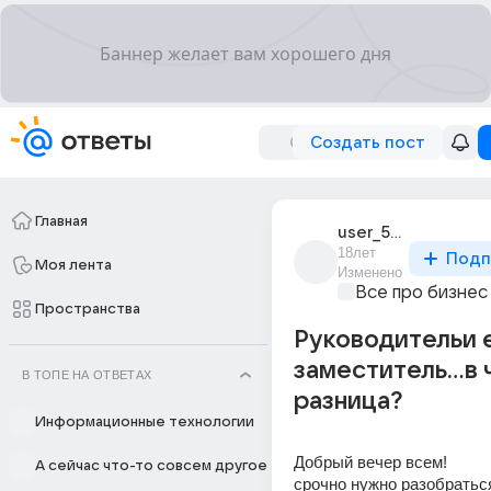
Создать пост
Главная
user_5782592
18лет
Подп
Моя лента
Изменено
Все про бизнес
Пространства
Руководительи 
заместитель...в
В ТОПЕ НА ОТВЕТАХ
разница?
Информационные технологии
Добрый вечер всем!
А сейчас что-то совсем другое
срочно нужно разобраться