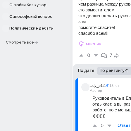
чем разница между руков
О любви без купюр
его заместителем. 
что должен делать руково
Философский вопрос
зам
помогите,спасите!
Политические дебаты
спасибо всем!!
Смотреть все
мнения
0
7
По дате
По рейтингу
lady_512
18лет
Мастер
Руководитель в Еги
отдыхает, а вы раз
работе, но с мень
)))))))))
0
Ответ