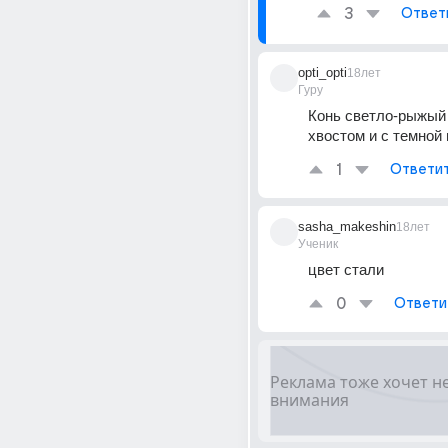
3
Ответ
opti_opti
18лет
Гуру
Конь светло-рыжый 
хвостом и с темной 
1
Ответи
sasha_makeshin
18лет
Ученик
цвет стали
0
Ответи