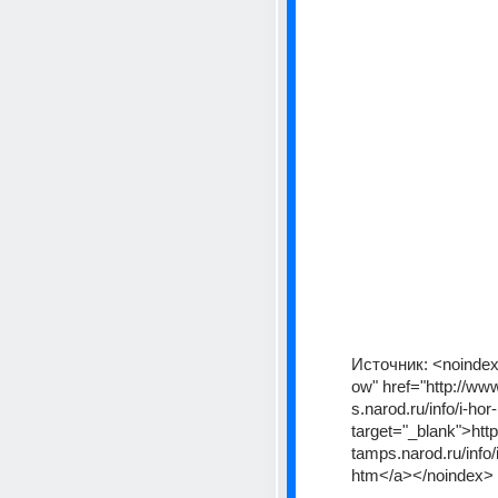
Источник:
<noindex
ow" href="http://ww
s.narod.ru/info/i-ho
target="_blank">htt
tamps.narod.ru/info/
htm</a></noindex>