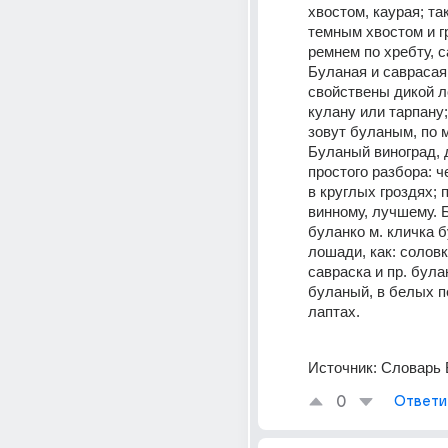
хвостом, каурая; так
темным хвостом и гр
ремнем по хребту, с
Буланая и саврасая 
свойствены дикой л
кулану или тарпану;
зовут буланым, по м
Буланый виноград, д
простого разбора: че
в круглых гроздях; п
винному, лучшему. Б
буланко м. кличка б
лошади, как: соловко
савраска и пр. булан
буланый, в белых п
лаптах.
Источник:
Словарь 
0
Ответи