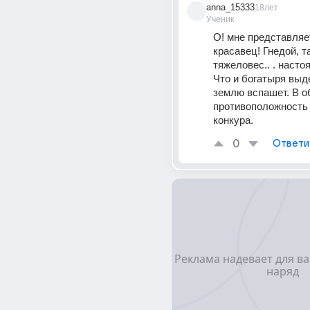
anna_15333
18лет
Ученик
О! мне представляет
красавец! Гнедой, та
тяжеловес.. . настоя
Что и богатыря выде
землю вспашет. В о
противоположность 
конкура.
0
Ответи