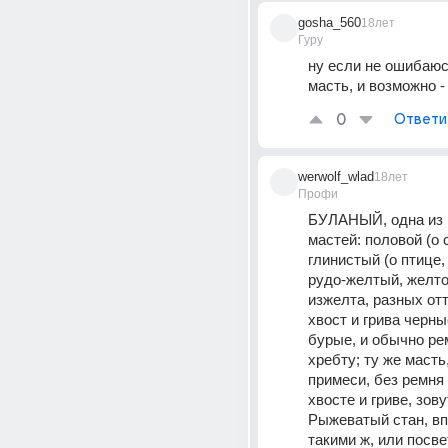
gosha_560
18лет
Гуру
ну если не ошибаюсь
масть, и возможно - 
0
Ответи
werwolf_wlad
18лет
Профи
БУЛАНЫЙ, одна из к
мастей: половой (о с
глинистый (о птице, 
рудо-желтый, желто
изжелта, разных отт
хвост и грива черны
бурые, и обычно рем
хребту; ту же масть,
примеси, без ремня 
хвосте и гриве, зову
Рыжеватый стан, вп
такими ж, или посвет