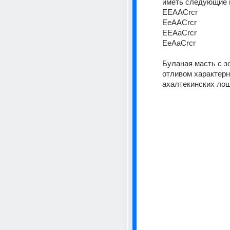
иметь следующие 
EEAACrcr 
EeAACrcr
EEAaCrcr 
EeAaCrcr 
Буланая масть с з
отливом характерн
ахалтекинских ло