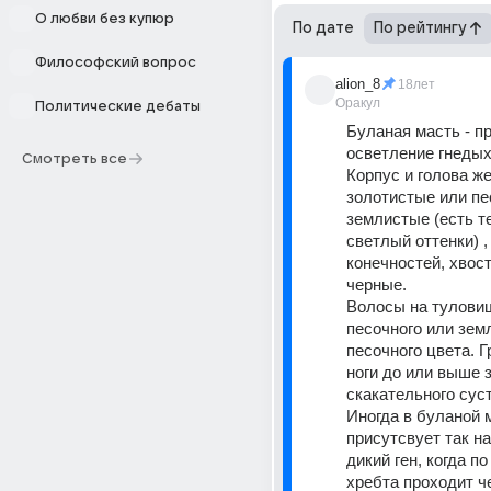
О любви без купюр
По дате
По рейтингу
Философский вопрос
alion_8
18лет
Оракул
Политические дебаты
Буланая масть - п
осветление гнедых
Смотреть все
Корпус и голова ж
золотистые или пе
землистые (есть т
светлый оттенки) , 
конечностей, хвост
черные. 
Волосы на тулови
песочного или зем
песочного цвета. Гр
ноги до или выше з
скакательного суст
Иногда в буланой м
присутсвует так н
дикий ген, когда по
хребта проходит ч