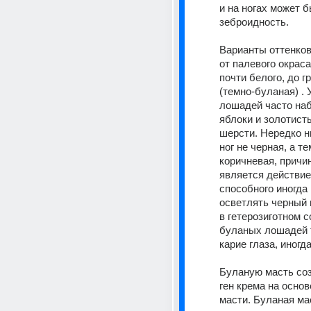
и на ногах может б
зеброидность. 
Варианты оттенков
от палевого окраса
почти белого, до г
(темно-буланая) . 
лошадей часто на
яблоки и золотисты
шерсти. Нередко н
ног не черная, а те
коричневая, причин
является действие 
способного иногда 
осветлять черный 
в гетерозиготном с
буланых лошадей т
карие глаза, иногд
Буланую масть созд
ген крема на основ
масти. Буланая ма