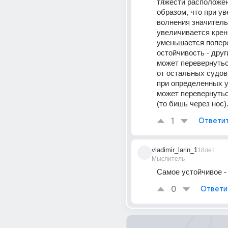
тяжести расположен
образом, что при ув
волнения значитель
увеличивается крен 
уменьшается попере
остойчивость - друг
может перевернуться
от остальных судов,
при определенных у
может перевернутьс
(то бишь через нос)
1
Ответи
vladimir_larin_1
18лет
Мыслитель
Самое устойчивое -
0
Ответи