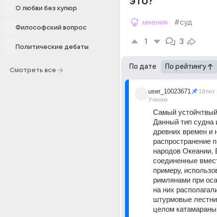
это?
О любви без купюр
мнения
#суд
Философский вопрос
1
3
Политические дебаты
По дате
По рейтингу
Смотреть все
user_10023671
18лет
Ученик
Самый устойчтвый
Данный тип судна и
древних времен и 
распространение п
народов Океании. 
соединенные вместе
примеру, использо
римлянами при оса
на них располагали
штурмовые лестниц
целом катамараны 