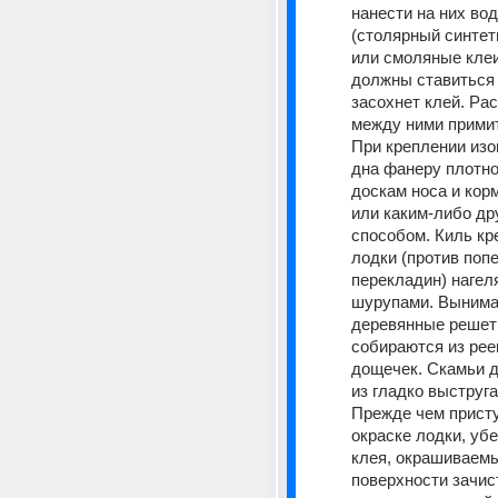
нанести на них вод
(столярный синтет
или смоляные клеи
должны ставиться д
засохнет клей. Рас
между ними примит
При креплении изог
дна фанеру плотно
доскам носа и кор
или каким-либо дру
способом. Киль кре
лодки (против поп
перекладин) нагеля
шурупами. Вынима
деревянные решетки
собираются из реек
дощечек. Скамьи дл
из гладко выструга
Прежде чем присту
окраске лодки, убе
клея, окрашиваемы
поверхности зачист