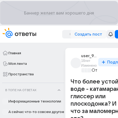
Создать пост
Главная
user_9756710
18лет
Подп
Моя лента
Изменено
Отпуск мечт
Пространства
Что более устой
воде - катамара
В ТОПЕ НА ОТВЕТАХ
глиссер или
Информационные технологии
плоскодонка? И
что за маломер
А сейчас что-то совсем другое