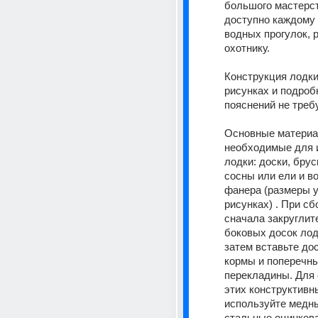
большого мастерст
доступно каждому
водных прогулок, 
охотнику.
Конструкция лодки 
рисунках и подроб
пояснений не требу
Основные материа
необходимые для и
лодки: доски, бруск
сосны или ели и во
фанера (размеры у
рисунках) . При сб
сначала закруглите
боковых досок лодк
затем вставьте дос
кормы и поперечны
перекладины. Для 
этих конструктивн
используйте медны
стальные оцинков