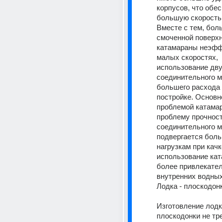
корпусов, что обес
большую скорость 
Вместе с тем, бол
смоченной поверхн
катамараны неэфф
малых скоростях, 
использование двух
соединительного м
большего расхода 
постройке. Основно
проблемой катамар
проблему прочност
соединительного м
подвергается боль
нагрузкам при качк
использование кат
более привлекател
внутренних водных
Лодка - плоскодон
Изготовление лодки
плоскодонки не тре