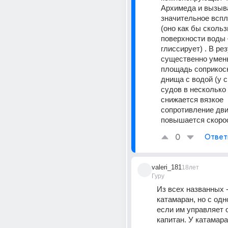
Архимеда и вызыв
значительное вспл
(оно как бы скользи
поверхности воды 
глиссирует) . В рез
существенно умен
площадь соприкосн
днища с водой (у с
судов в несколько р
снижается вязкое 
сопротивление дви
повышается скорос
0
Ответ
valeri_181
18лет
Гуру
Из всех названных -
катамаран, но с одно
если им управляет 
капитан. У катамара