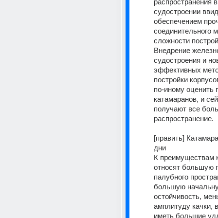
распространения в 
судостроении ввид
обеспечением проч
соединительного мо
сложности постройк
Внедрение железно
судостроения и но
эффективных мето
постройки корпусо
по-иному оценить 
катамаранов, и сей
получают все боль
распространение.
[править] Катамара
дни
К преимуществам к
относят большую 
палубного простран
большую начальну
остойчивость, мен
амплитуду качки, 
иметь большие удл