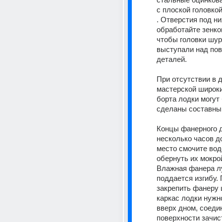
с плоской головкой
. Отверстия под ни
обработайте зенков
чтобы головки шур
выступали над пов
деталей.
При отсутствии в 
мастерской широки
борта лодки могут 
сделаны составны
Концы фанерного д
несколько часов до
место смочите вод
обернуть их мокрой 
Влажная фанера л
поддается изгибу. 
закрепить фанеру 
каркас лодки нужн
вверх дном, соеди
поверхности зачист