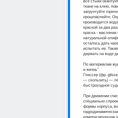
все стыки окантуйт
ткани на клею, пов
загрунтуйте горяче
прошпаклюйте. Окр
производится водо
краской за два раз
краска - масляная 
натуральной олифе
осталось дать назв
испытать ее. Такая
держать на воде д
По материалам жур
и жизнь"
Глиссер (фр. glisseur
— скользить) — лё
быстроходное суд
При движении глисс
специально спроек
формы корпуса, во
гидродинамическая
компенсирующая ч