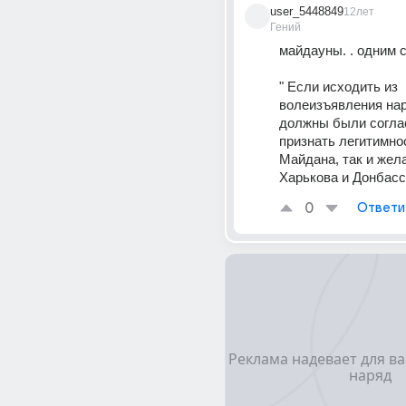
user_5448849
12лет
Гений
майдауны. . одним 
" Если исходить из 
волеизъявления нар
должны были соглас
признать легитимнос
Майдана, так и жела
Харькова и Донбасса
0
Ответи