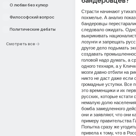
бандеровцев?
О любви без купюр
Страсти начинают утихать
похмелье. А анализ показы
Философский вопрос
бандеровцы перестарались
следовало ожидать. Одно
Политические дебаты
выкрикивать националист
лозунги и запрещать русск
Смотреть все
другое дело подымать эко
создавать промышленност
головой надо думать, а ср
одного технаря, а у Кличк
мозги давно отбили на рин
никто не даст даже если о
громадные уступки. Все п
это временщики и их перв
русских, которые кстати 
немалую долю населения 
бомба замедленного дейс
они и заявляют, что они к
примеру правительства Га
Попытка сразу же угодить 
привела к тому, что в Росс