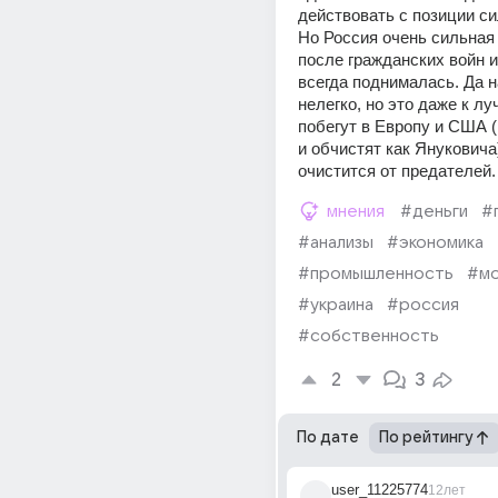
действовать с позиции си
Но Россия очень сильная 
после гражданских войн и
всегда поднималась. Да н
нелегко, но это даже к лу
побегут в Европу и США (г
и обчистят как Януковича)
очистится от предателей.
мнения
#деньги
#
#анализы
#экономика
#промышленность
#мо
#украина
#россия
#собственность
2
3
По дате
По рейтингу
user_11225774
12лет