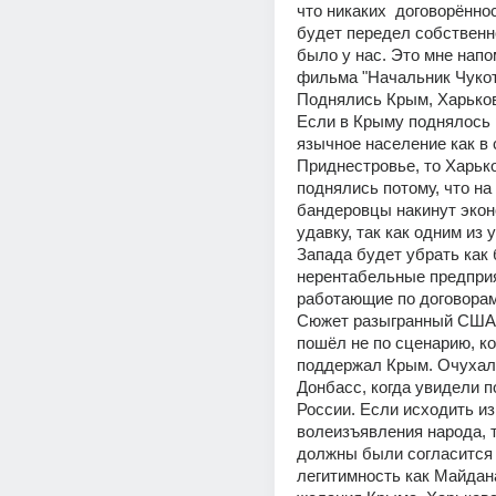
что никаких  договорённос
будет передел собственно
было у нас. Это мне напо
фильма "Начальник Чукотк
Поднялись Крым, Харьков
Если в Крыму поднялось 
язычное население как в 
Приднестровье, то Харько
поднялись потому, что на 
бандеровцы накинут экон
удавку, так как одним из 
Запада будет убрать как 
нерентабельные предприя
работающие по договорам 
Сюжет разыгранный США 
пошёл не по сценарию, ко
поддержал Крым. Очухали
Донбасс, когда увидели п
России. Если исходить из 
волеизъявления народа, 
должны были согласится и
легитимность как Майдана,