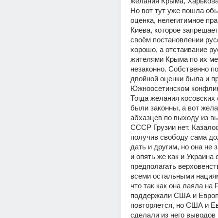
желания Крыма, Харькова 
Но вот тут уже пошла обы
оценка, нелегитимное пра
Киева, которое запрещает
своём постановлении русс
хорошо, а отстаивание ру
жителями Крыма по их мер
незаконно. Собственно по
двойной оценки была и пр
Южноосетинском конфликт
Тогда желания косовских 
были законны, а вот жела
абхазцев по выходу из в
СССР Грузии нет. Казалос
получив свободу сама до
дать и другим, но она не з
и опять же как и Украина 
предполагать верховенств
всеми остальными нациями
что так как она лаяла на 
поддержали США и Европ
повторяется, но США и Ев
сделали из него выводов 