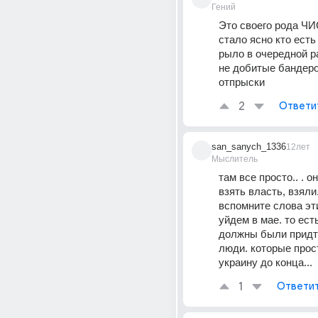
Гений
Это своего рода Ч
стало ясно кто есть 
рыло в очередной ра
не добитые бандеро
отпрыски
2
Ответи
san_sanych_1336
12лет
Мыслитель
там все просто.. . он
взять власть, взяли.
вспомните слова эти
уйдем в мае. то есть
должны были придт
люди. которые прос
украину до конца...
1
Ответи