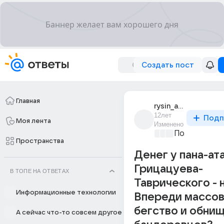
Создать пост
Главная
rysin_andrei
12лет
Подп
Моя лента
Изменено
Политически
Пространства
Денег у пана-ат
Грицацуева-
В ТОПЕ НА ОТВЕТАХ
Таврического - 
Информационные технологии
Впереди массо
бегство и обни
А сейчас что-то совсем другое