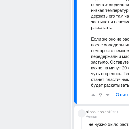
если в холодильни
низкая температура
держать его там ча
застынет и невозм
раскатать. 
Если же оно не ра
после холодильника
нём просто немнож
передержали и мас
застыло. Оставьте 
кухне на минут 20 
чуть согрелось. Тес
станет пластичным 
будет раскатывать
9
Ответ
aliona_sonich
10лет
Ученик
не нужно было раст