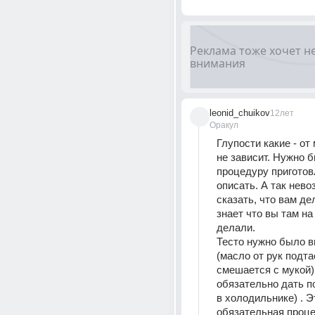
leonid_chuikov
12лет
Оракул
Глупости какие - от 
не зависит. Нужно б
процедуру приготов
описать. А так нево
сказать, что вам дел
знает что вы там на
делали.
Тесто нужно было в
(масло от рук подтае
смешается с мукой) 
обязательно дать п
в холодильнике) . Эт
обязательная процед