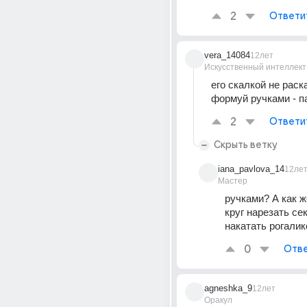
2
Ответи
vera_14084
12лет
Искусственный интеллект
его скалкой не раск
формуй ручками - п
2
Ответи
Скрыть ветку
iana_pavlova_14
12ле
Мастер
ручками? А как ж
круг нарезать сек
накатать рогали
0
Отве
agneshka_9
12лет
Оракул