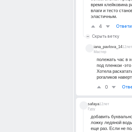
время клейковина ра
влаги и тесто станов
эластичным.
4
Ответи
Скрыть ветку
iana_pavlova_14
12ле
Мастер
полежать час в х
под пленкои -это 
Хотела раскатать 
рогаликов навер
0
Отве
safaya
12лет
Гуру
добавить буквально
ложку ледяной воды
еще раз. Если не по