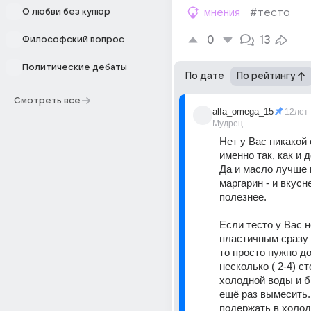
О любви без купюр
мнения
#тесто
0
13
Философский вопрос
Политические дебаты
По дате
По рейтингу
Смотреть все
alfa_omega_15
12лет
Мудрец
Нет у Вас никакой 
именно так, как и 
Да и масло лучше 
маргарин - и вкусне
полезнее.
Если тесто у Вас н
пластичным сразу 
то просто нужно до
несколько ( 2-4) ст
холодной воды и б
ещё раз вымесить.
подержать в холод