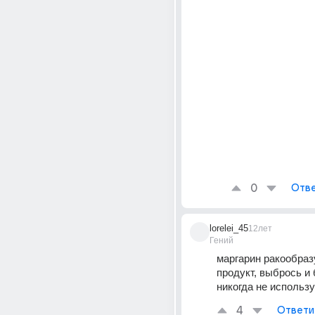
0
Отве
lorelei_45
12лет
Гений
маргарин ракообраз
продукт, выбрось и 
никогда не использ
4
Ответи