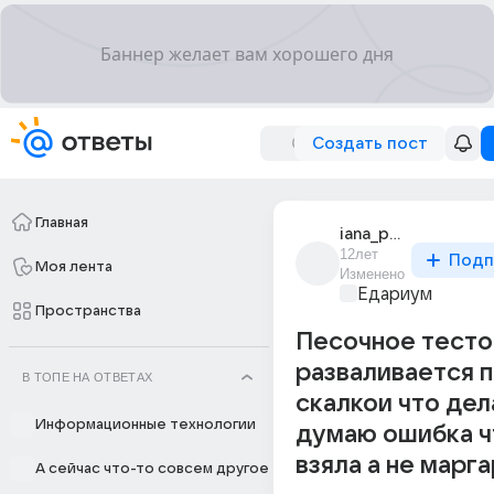
Создать пост
Главная
iana_pavlova_14
12лет
Подп
Моя лента
Изменено
Едариум
Пространства
Песочное тесто
разваливается 
В ТОПЕ НА ОТВЕТАХ
скалкои что дел
Информационные технологии
думаю ошибка ч
взяла а не марг
А сейчас что-то совсем другое