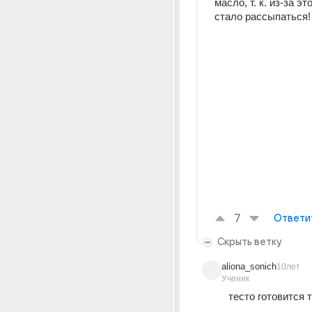
масло, т. к. из-за это
стало рассыпаться!
7
Ответи
Скрыть ветку
aliona_sonich
10лет
Ученик
тесто готовится т