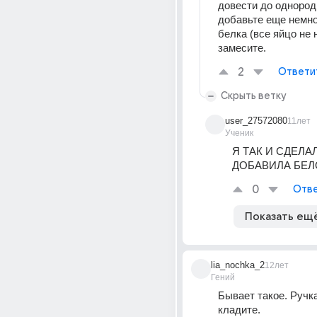
довести до однород
добавьте еще немног
белка (все яйцо не н
замесите.
2
Ответи
Скрыть ветку
user_27572080
11лет
Ученик
Я ТАК И СДЕЛАЛ
ДОБАВИЛА БЕЛ
0
Отве
Показать ещ
lia_nochka_2
12лет
Гений
Бывает такое. Ручк
кладите.