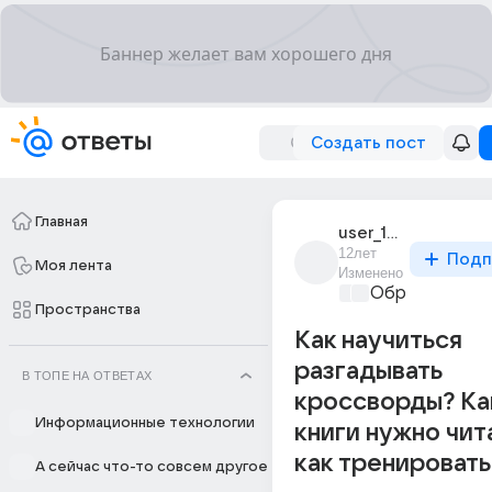
Создать пост
Главная
user_173611539
12лет
Подп
Моя лента
Изменено
Образователь
Пространства
Как научиться
разгадывать
В ТОПЕ НА ОТВЕТАХ
кроссворды? Ка
Информационные технологии
книги нужно чит
как тренировать
А сейчас что-то совсем другое