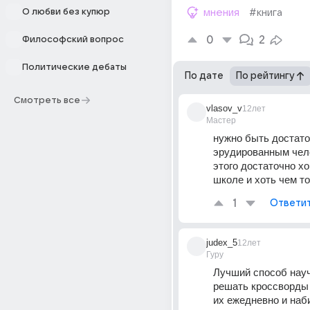
О любви без купюр
мнения
#книга
0
2
Философский вопрос
Политические дебаты
По дате
По рейтингу
Смотреть все
vlasov_v
12лет
Мастер
нужно быть достато
эрудированным чело
этого достаточно хо
школе и хоть чем то
1
Ответи
judex_5
12лет
Гуру
Лучший способ науч
решать кроссворды 
их ежедневно и наби