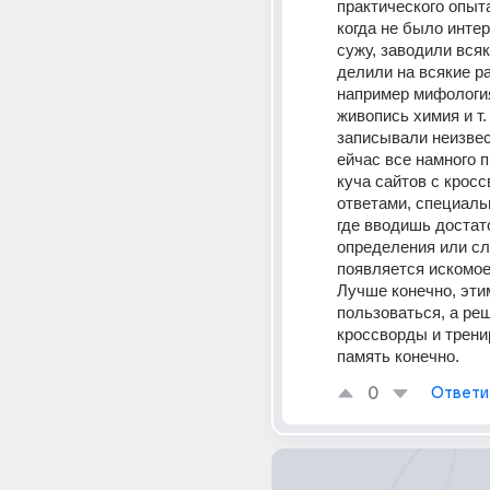
практического опыта
когда не было интер
сужу, заводили всяк
делили на всякие р
например мифология
живопись химия и т. д
записывали неизвес
ейчас все намного п
куча сайтов с кросс
ответами, специаль
где вводишь достато
определения или сло
появляется искомое 
Лучше конечно, этим
пользоваться, а реш
кроссворды и трени
память конечно.
0
Ответи