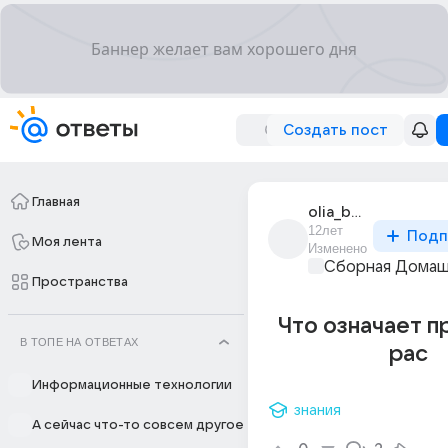
Создать пост
Главная
olia_boretskaia_1
12лет
Подп
Моя лента
Изменено
Сборная Домаш
Пространства
Что означает п
В ТОПЕ НА ОТВЕТАХ
рас
Информационные технологии
знания
А сейчас что-то совсем другое