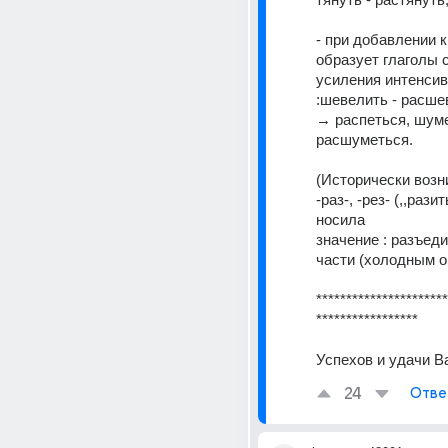
- при добавлении к
образует глаголы с
усиления интенсив
:шевелить - расшев
→ распеться, шумет
расшуметься.
(Исторически возни
-раз-, -рез- (,,разить
носила 
значение : разъеди
части (холодным 
**********************
*****************
Успехов и удачи В
24
Отве