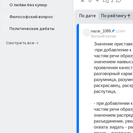
0
2
О любви без купюр
По дате
По рейтингу
Философский вопрос
Политические дебаты
nazar_1089
12лет
Высший разум
Смотреть все
Значение приставки
-при добавлении к 
частям речи образу
значением наивысш
проявления качеств
разговорный характе
разумница, разумни
раскрасавец, раскр
распутица,
- при добавлении к
частям речи образу
значением распред
разъединения, уве
охвата :кидать - ра
тянуть - раcтянуть