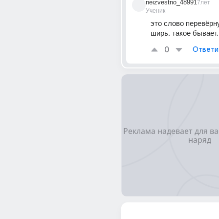
neizvestno_48991
7лет
Ученик
это слово перевёрну
ширь. такое бывает.
0
Ответи