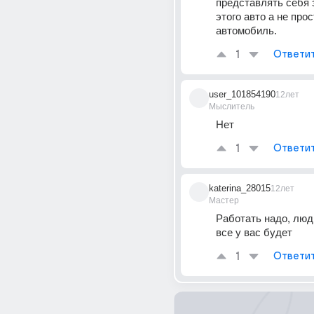
представлять себя 
этого авто а не прос
автомобиль.
1
Ответи
user_101854190
12лет
Мыслитель
Нет
1
Ответи
katerina_28015
12лет
Мастер
Работать надо, люди
все у вас будет
1
Ответи