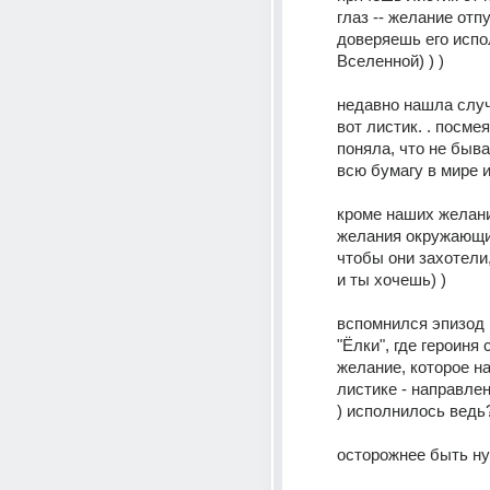
глаз -- желание отп
доверяешь его испо
Вселенной) ) ) 
недавно нашла случ
вот листик. . посмея
поняла, что не быват
всю бумагу в мире ис
кроме наших желаний
желания окружающих
чтобы они захотели, 
и ты хочешь) )
вспомнился эпизод 
"Ёлки", где героиня 
желание, которое на
листике - направлени
) исполнилось ведь
осторожнее быть ну