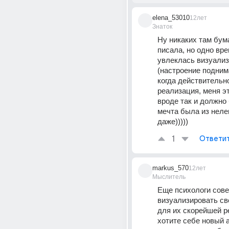
elena_53010
12лет
Знаток
Ну никаких там бума
писала, но одно врем
увлеклась визуализ
(настроение поднимал
когда действительно
реализация, меня эт
вроде так и должно б
мечта была из нелегк
даже)))))
1
Ответи
markus_570
12лет
Мыслитель
Еще психологи сове
визуализировать сво
для их скорейшей ре
хотите себе новый а