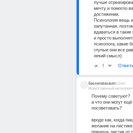
лучше отреагирова
мечту и помогло ва
достижении. 
Психология вещь и
запутанная, поэтом
вдаваться в такие 
и просто выполнят
психолога, какие б
глупые они все рав
некий смысл)
1
Ответ
6assenatasaum
12лет
Искусственный интеллект
Почему советуют? 
а что они могут ещё 
посоветовать? 
вроде как, когда пи
желание на листике,
прячешь листик от п