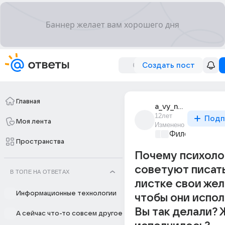
Создать пост
Главная
a_vy_ne_znaete_kak
12лет
Подп
Моя лента
Изменено
Философский 
Пространства
Почему психоло
советуют писать
В ТОПЕ НА ОТВЕТАХ
листке свои жел
Информационные технологии
чтобы они испо
Вы так делали?
А сейчас что-то совсем другое