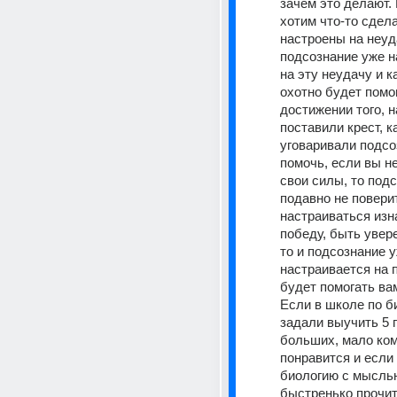
зачем это делают. 
хотим что-то сдела
настроены на неуда
подсознание уже н
на эту неудачу и ка
охотно будет помог
достижении того, н
поставили крест, к
уговаривали подсо
помочь, если вы не
свои силы, то подс
подавно не поверит
настраиваться изн
победу, быть увере
то и подсознание у
настраивается на п
будет помогать вам
Если в школе по би
задали выучить 5 
больших, мало ком
понравится и если 
биологию с мыслью
быстренько прочит