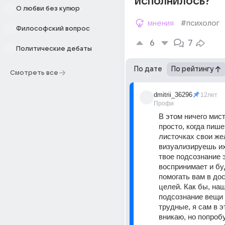
исполнилось?
О любви без купюр
мнения
#психолог
Философский вопрос
6
7
Политические дебаты
По дате
По рейтингу
Смотреть все
dmitrii_36296
12лет
Профи
В этом ничего мисти
просто, когда пише
листочках свои же
визуализируешь их, 
твое подсознание 
воспринимает и бу
помогать вам в дос
целей. Как бы, наш
подсознание вещи 
трудные, я сам в э
вникаю, но попроб