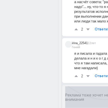
а насчёт совета: "ра
надо"... ну, что-то я 
результатов исполн
при выполнении дан
или люди так мало
2
Ответи
irina_22541
12лет
Гений
я и писала и гадала 
делала и н и к о г д 
что я там написала,
мне нагадали)
2
Ответи