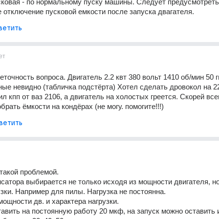
ковая - по нормальному пуску машины. Следует предусмотреть 
 отключение пусковой емкости после запуска двагателя.
ветить
ет
точность вопроса. Двигатель 2.2 квт 380 вольт 1410 об/мин 50 гц
ые невидно (табличка подстёрта) Хотел сделать дровокол на 2
ил кпп от ваз 2106, а двигатель на холостых греется. Скорей всег
рать ёмкости на кондёрах (не могу. помогите!!!)
ветить
такой проблемой.
сатора выбирается не только исходя из мощности двигателя, но 
узки. Например для пилы. Нагрузка не постоянна.
мощности дв. и характера нагрузки.
авить на постоянную работу 20 мкф, на запуск можно оставить и