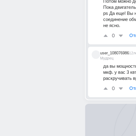
Потом можно доб
Пока двигатель
ps Да еще! Вы н
соединение об
не ясно.
0
От
user_108076986
12л
Мудрец
да вы мощность 
мкф. у вас 3 кв
раскручивать в
0
От