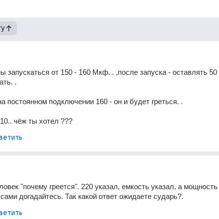
гу
ны запускаться от 150 - 160 Мкф. . ,после запуска - оставлять 50 
ать. .
а постоянном подключении 160 - он и будет греться. .
10.. чёж ты хотел ???
ветить
овек "почему греется". 220 указал, емкость указал, а мощность 
 сами догадайтесь. Так какой ответ ожидаете сударь?.
ветить