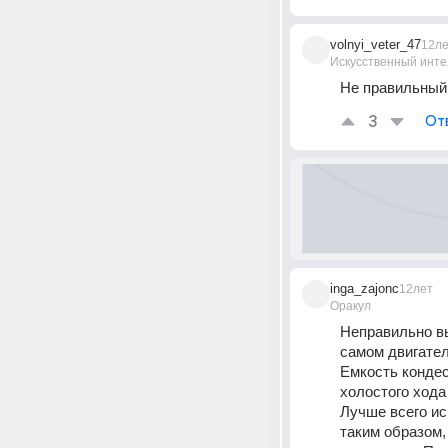
volnyi_veter_47
12л
Искусственный инте
Не правильный 
3
От
inga_zajonc
12лет
Оракул
Неправильно вы
самом двигател
Емкость кондес
холостого хода
Лучше всего ис
таким образом,