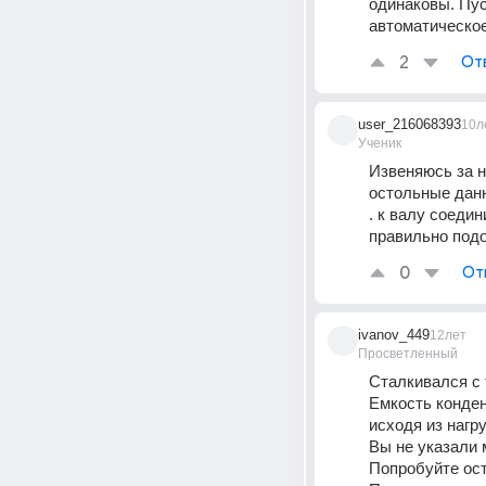
одинаковы. Пус
автоматическое
2
От
user_216068393
10л
Ученик
Извеняюсь за не
остольные данн
. к валу соедин
правильно подоб
0
От
ivanov_449
12лет
Просветленный
Сталкивался с 
Емкость конден
исходя из нагр
Вы не указали 
Попробуйте ост