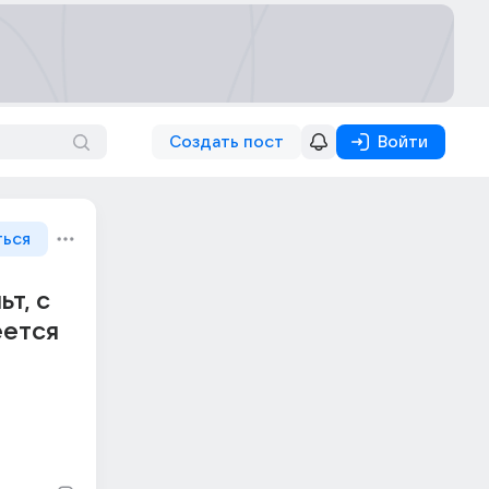
Создать пост
Войти
ться
т, с
еется