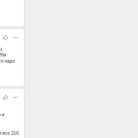
 
20в 
о надо 
и 
 все 210.