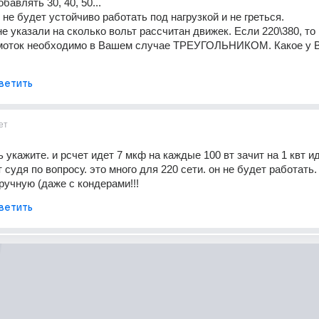
авлять 30, 40, 50...
 не будет устойчиво работать под нагрузкой и не греться.
е указали на сколько вольт рассчитан движек. Если 220\380, то 
моток необходимо в Вашем случае ТРЕУГОЛЬНИКОМ. Какое у В
ветить
ет
укажите. и рсчет идет 7 мкф на каждые 100 вт зачит на 1 квт ид
т судя по вопросу. это много для 220 сети. он не будет работать. 
ручную (даже с кондерами!!!
ветить