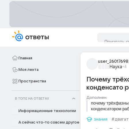
Главная
user_26017698
Наука
+4
Моя лента
Почему трёхф
Пространства
конденсато р
Дополнен
В ТОПЕ НА ОТВЕТАХ
почему трёхфазный
конденсатором раб
Информационные технологии
знания
#двигат
А сейчас что-то совсем другое