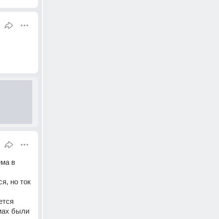
ма в 
, но ток 
тся 
ах были 