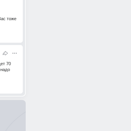
ас тоже 
ет 70 
надо 