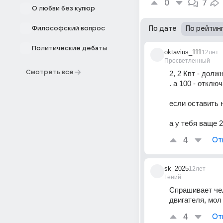
0
7
О любви без купюр
Философский вопрос
По дате
По рейтин
Политические дебаты
oktavius_111
12лет
Просветленный
Смотреть все
2, 2 Квт - долж
. а 100 - отключ
если оставить н
а у тебя ваще 2
4
От
sk_2025
12лет
Гений
Спрашивает чел
двигателя, мол
4
От