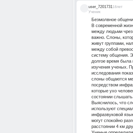
user_7201731
18лет
Ученик
Безмолвное общени
В современной жизн
между людьми чрез
важно. Слоны, котор
живут группами, на
между собой превос
систему общения. Э
долгое время была 
изучения ученых. П
исследования показа
слоны общаются ме
посредством инфраз
которые ухо человек
состоянии слышать.
Выяснилось, что сл
используют специа
инфразвуковой язык,
могут спокойно разг
расстоянии 4 км друг
Ученые определили 