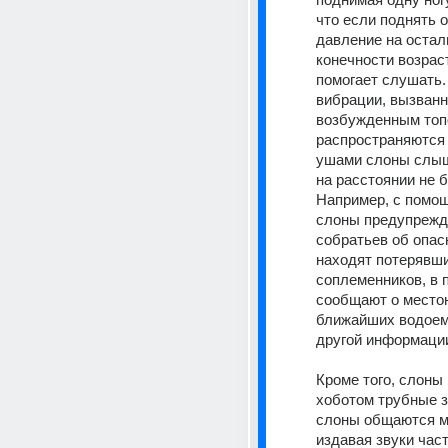
что если поднять од
давление на остал
конечности возрасте
помогает слушать.
вибрации, вызванн
возбужденным топо
распространяются д
ушами слоны слыша
на расстоянии не б
Например, с помощ
слоны предупрежд
собратьев об опасн
находят потерявши
соплеменников, в п
сообщают о место
ближайших водоемо
другой информации
Кроме того, слоны 
хоботом трубные з
слоны общаются ме
издавая звуки часто