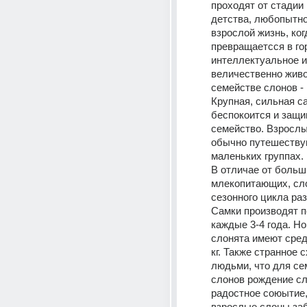
проходят от стадии
детства, любопытно
взрослой жизнь, ког
превращаетсся в гор
интеллектуальное и 
величественно живот
семействе слонов - 
Крупная, сильная са
беспокоится и защи
семейство. Взрослы
обычно путешествую
маленьких группах. 
В отличае от больш
млекопитающих, сло
сезонного цикла раз
Самки производят п
каждые 3-4 года. Н
слонята имеют средн
кг. Также странное с
людьми, что для се
слонов рождение сл
радостное союытие, 
взрослые слоны заб