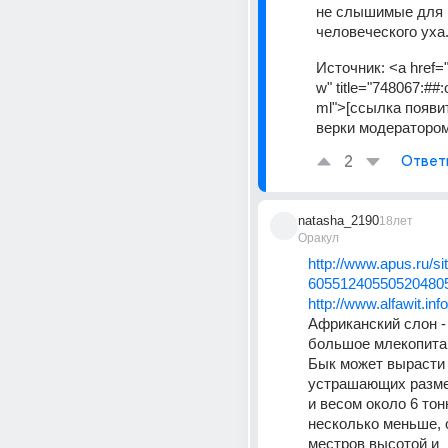
не слышимые для 
человеческого уха
Источник:
<a href="
w" title="748067:##
ml">[ссылка появи
верки модератором
2
Ответ
natasha_2190
18лет
Оракул
http://www.apus.ru/s
605512405505204805
http://www.alfawit.inf
Африканский слон - 
большое млекопита
Бык может вырасти 
устрашающих размер
и весом около 6 тон
несколько меньше, от
местров высотой и 