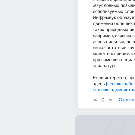
30 условных позывн
используемых слон
Инфразвук образует
движения больших м
таких природных явл
например, взрывы в
очень сильный, но в
низкочастотный звук
может воспринимать 
при помощи специал
аппаратуры. 
Если интересно, пр
здесь 
[ссылка забл
ешению администра
0
Ответи