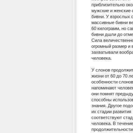
приблизительно окол
мужские и женские 
бивни. У взрослых с
массивные бивни вес
60 килограмм, но с
бивни дшли до отметк
Сила величественног
огромный размер и в
захватывали вообра
человека. 
У слонов продолжит
жизни от 60 до 70 ле
особенности слонов
напоминают человека
они помнят предыду
способны использов
знания. Другое подоб
их стадии развития 
соответствуют стад
человека. В течение
продолжительности 