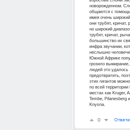
новорожденном. Сл
общаются с помощью
имея очень широкий 
они трубят, кричат, р
но широкий диапазон
трубят, кричат, рычат
большинство их свя
инфра звучании, кот
неслышно человечес
Южной Африке попу
грозило вымирание,
людей это удалось 
предотвратить, поэт
этих гигантов можно
по всей территории 
местах как Kruger, A
Tembe, Pilanesberg и
Knysna. 
0
Ответи