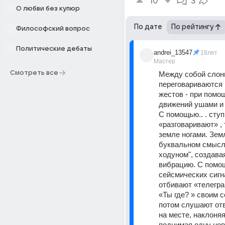
10
3
О любви без купюр
По дате
По рейтингу
Философский вопрос
Политические дебаты
andrei_13547
18лет
Мастер
Смотреть все
Между собой слон
переговариваются 
жестов - при помо
движений ушами и
С помощью.. . ступ
«разговаривают» , 
земле ногами. Земл
буквальном смысле
ходуном", создава
вибрацию. С помощ
сейсмических сигн
отбивают «телегра
«Ты где? » своим с
потом слушают отв
на месте, наклоняя
поднимая одну ногу