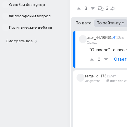
О любви без купюр
3
3
Философский вопрос
По дате
По рейтингу
Политические дебаты
user_44796461
12лет
Смотреть все
Оракул
"Опахало"...спасае
0
Ответ
sergei_d_173
12лет
Искусственный интеллект