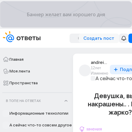
Создать пост
Главная
andrei_podvigin
12лет
Подп
Моя лента
Изменено
А сейчас что-т
Пространства
Девушка, в
В ТОПЕ НА ОТВЕТАХ
накрашены.. .
жарко?
Информационные технологии
А сейчас что-то совсем другое
мнения