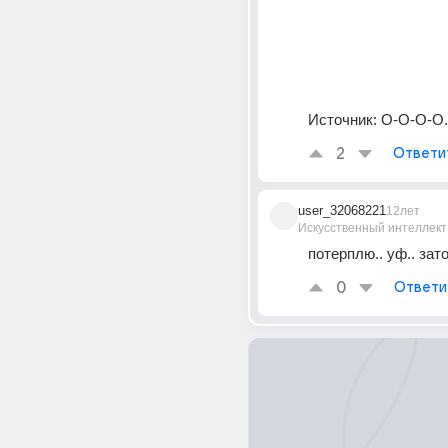
Источник:
О-О-О-О..
2
Ответи
user_32068221
12лет
Искусственный интеллект
потерплю.. уф.. зато
0
Ответи