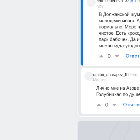
irina_usacheva_32
12
Гуру
В Должанской шумн
молодежи много. А
нормально. Море н
чистое. Есть кроко
парк бабочек. Да и
можно куда-угодно
0
Ответ
dmitrii_sharapov_8
12лет
Мастер
Лично мне на Азове
Голубицкая по душе
0
Ответи