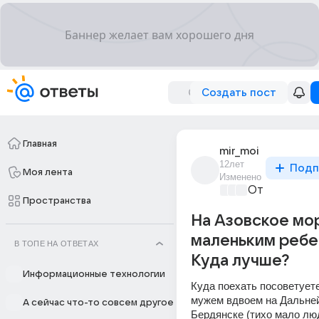
Создать пост
Главная
mir_moi
12лет
Подп
Моя лента
Изменено
Отпуск мечт
Пространства
На Азовское мо
маленьким ребе
В ТОПЕ НА ОТВЕТАХ
Куда лучше?
Информационные технологии
Куда поехать посоветуете
мужем вдвоем на Дальней 
А сейчас что-то совсем другое
Бердянске (тихо мало люд