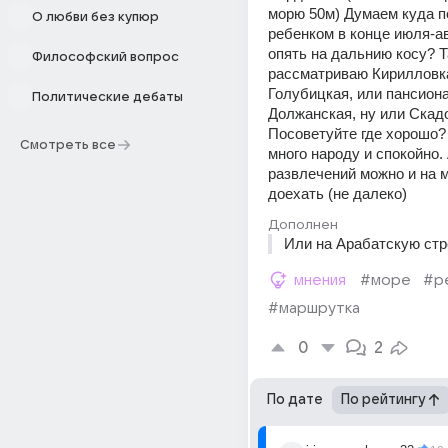
морю 50м) Думаем куда по
О любви без купюр
ребенком в конце июля-ав
опять на дальнию косу? Та
Философский вопрос
рассматриваю Кирилловка,
Голубицкая, или пансиона
Политические дебаты
Должанская, ну или Скадо
Посоветуйте где хорошо? 
Смотреть все
много народу и спокойно. 
развлечений можно и на 
доехать (не далеко)
Дополнен
Или на Арабатскую стр
мнения
#море
#р
#маршрутка
0
2
По дате
По рейтингу