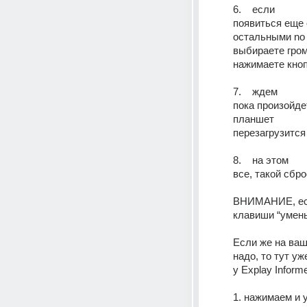
6.    если
появиться еще 
остальными no
выбираете гром
нажимаете кно
7.    ждем
пока произойдет
планшет
перезагрузится
8.    на этом
все, такой сбр
ВНИМАНИЕ, есл
клавиши “умень
Если же на ваш
надо, то тут у
у Explay Inform
1. нажимаем и