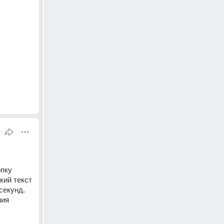
пку 
ий текст 
екунд. 
ия 