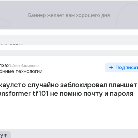
_1362
12лет
Изменено
Подписа
нные технологии
жаулсто случайно заблокировал планшет
ansformer tf101 не помню почту и пароля
гу