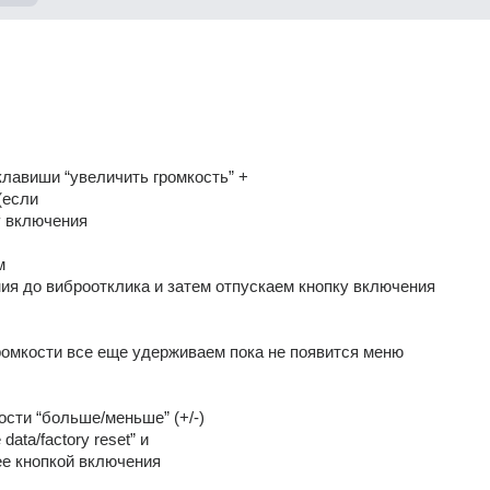
лавиши “увеличить громкость” +
(если
у включения
м
ия до виброотклика и затем отпускаем кнопку включения
ромкости все еще удерживаем пока не появится меню
ости “больше/меньше” (+/-)
data/factory reset” и
ее кнопкой включения