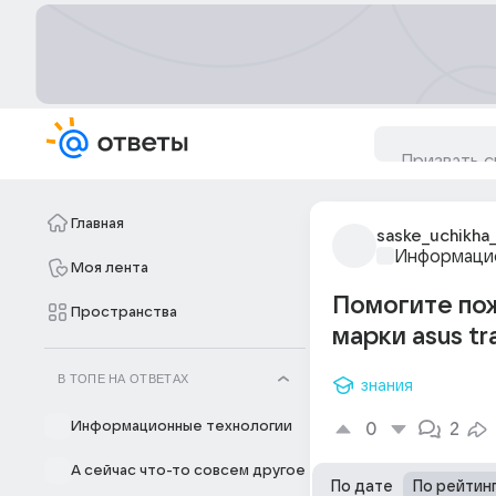
Главная
saske_uchikha
Информацио
Моя лента
Помогите по
Пространства
марки asus tr
В ТОПЕ НА ОТВЕТАХ
знания
Информационные технологии
0
2
А сейчас что-то совсем другое
По дате
По рейтин