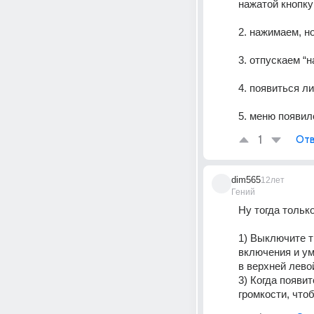
нажатой кнопку
2. нажимаем, н
3. отпускаем “н
4. появиться л
5. меню появил
1
Отв
dim565
12лет
Гений
Ну тогда только
1) Выключите т
включения и ум
в верхней лево
3) Когда появит
громкости, что