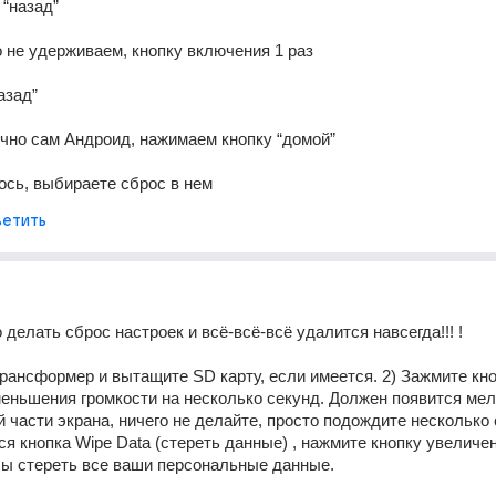
 “назад”
о не удерживаем, кнопку включения 1 раз
азад”
ично сам Андроид, нажимаем кнопку “домой”
ось, выбираете сброс в нем
етить
 делать сброс настроек и всё-всё-всё удалится навсегда!!! !
рансформер и вытащите SD карту, если имеется. 2) Зажмите кно
еньшения громкости на несколько секунд. Должен появится мелк
й части экрана, ничего не делайте, просто подождите несколько с
ся кнопка Wipe Data (стереть данные) , нажмите кнопку увеличен
бы стереть все ваши персональные данные.