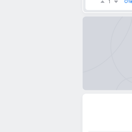
1
Отв