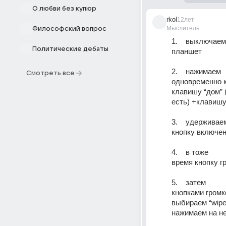
О любви без купюр
rkol
12лет
Мыслитель
Философский вопрос
1.    выключаем
Политические дебаты
планшет
2.    нажимаем
Смотреть все
одновременно к
клавишу “дом” 
есть) +клавиш
3.    удерживае
кнопку включен
4.    в тоже
время кнопку г
5.    затем
кнопками громк
выбираем “wipe 
нажимаем на н