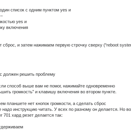
один список с одним пунктом yes и
 –
костью yes и
пку включения
 сброс, и затем нажимаем первую строчку сверху (“reboot system
ос должен решить проблему
и способ выше вам не помог, нажимайте одновременно
шить громкость” и клавишу включения во втором пункте.
ем планшете нет кнопок громкости, а сделать сброс
же надо инструкцию читать. У всех по разному он делается. Но во
er 701 хард резет делается так:
 удерживаем