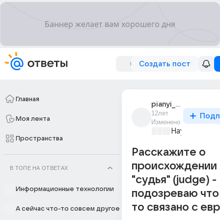
Создать пост
Главная
pianyi_pirat_3
12лет
Подп
Моя лента
Изменено
Наука
+2
Пространства
Расскажите о
происхождении 
В ТОПЕ НА ОТВЕТАХ
"судья" (judge) -
Информационные технологии
подозреваю что 
то связано с ев
А сейчас что-то совсем другое