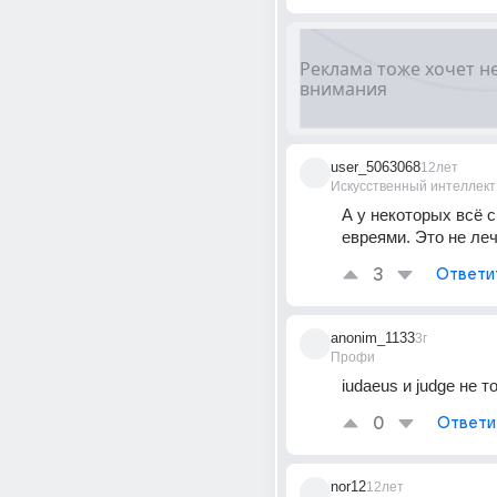
user_5063068
12лет
Искусственный интеллект
А у некоторых всё с
евреями. Это не леч
3
Ответи
anonim_1133
3г
Профи
iudaeus и judge не 
0
Ответи
nor12
12лет