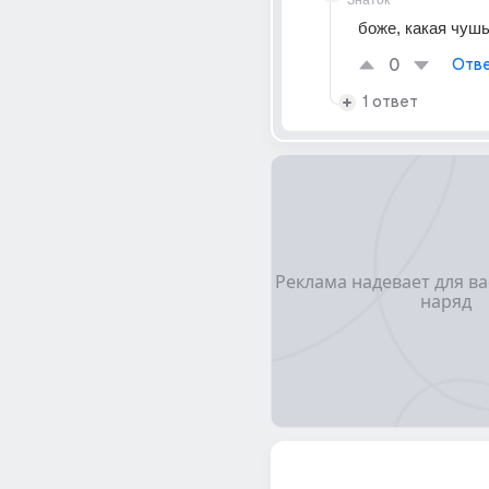
Знаток
боже, какая чушь 
0
Отве
1 ответ