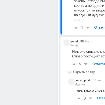
законы. отсюда выв
корня, а не один, и 
относится ко втором
на единый иуд-ейск
тянет.
4
Ответ
leonid_70
12лет
Гений
Нет, оно связано с ю
Слово "юстиция" вс
6
Ответи
Скрыть ветку
pianyi_pirat_3
12лет
Мудрец
нет, такого слова
0
Отве