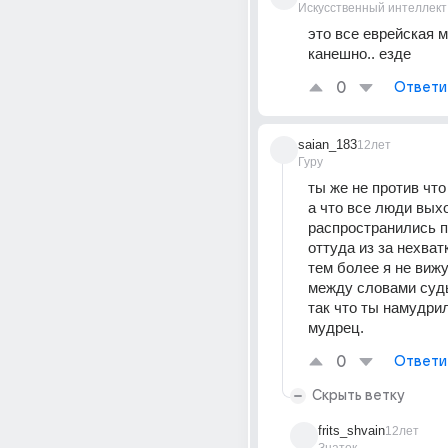
Искусственный интеллект
это все еврейская ма
канешно.. езде
0
Ответи
saian_183
12лет
Гуру
ты же не против что
а что все люди выхо
распространились п
оттуда из за нехватк
тем более я не вижу
между словами судь
так что ты намудрил
мудрец.
0
Ответи
Скрыть ветку
frits_shvain
12лет