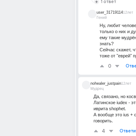
1 ответ
user_31719114
12лет
Гений
Ну, любит человек
только о них и ду
ему такие мудрён
знать?
Сейчас скажет, чт
тоже от "еврей" 
0
Отве
nohealer_justpain
12лет
Мудрец
Да, связано, но кос
Латинское iudex - эт
иврита shophet.
А вообще это ius + di
говорить.
4
Ответи