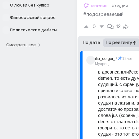
О любви без купюр
мнения
#судья
#подозреваемый
Философский вопрос
0
12
Политические дебаты
По дате
По рейтингу
Смотреть все
ilia_sergei_7
12лет
Мудрец
в древнеанглийско
demen, то есть ду
судящий. с францу
пришло и слово jud
развилось из латинс
судья на латыни. а
достаточно прозрач
слова jus (корень ju
dec-s от глагола dic
говорить. то есть л
судья - это тот, кто