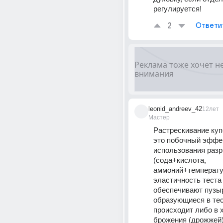
регулируется!
2
Ответи
leonid_andreev_42
12лет
Мастер
Растрескивание купо
это побочный эффек
использования разр
(сода+кислота, 
аммоний+температур
эластичность теста 
обеспечивают пузыр
образующиеся в тест
происходит либо в 
брожения (дрожжей) 