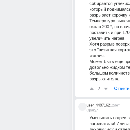
собирается углекисл
который поднимаясь
разрывает корочку к
Температура выпечк
около 200 *, но вна
поставить и при 170-
увеличить нагрев.
Хотя разрыв поверхн
это "визитная карточ
издлия.
Может быть еще при
довольно жидком те
большом количнстве
разрыхлителя...
2
Ответи
user_4487162
12лет
Оракул
Уменьшить нагрев в
нагревателя! Или ст
духовку, если отдел