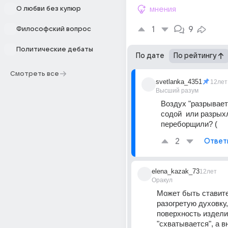
О любви без купюр
мнения
1
9
Философский вопрос
Политические дебаты
По дате
По рейтингу
Смотреть все
svetlanka_4351
12лет
Высший разум
Воздух "разрывает"
содой  или разрых
переборщили? (
2
Ответ
elena_kazak_73
12лет
Оракул
Может быть ставите
разогретую духовку, 
поверхность издели
"схватывается", а вн