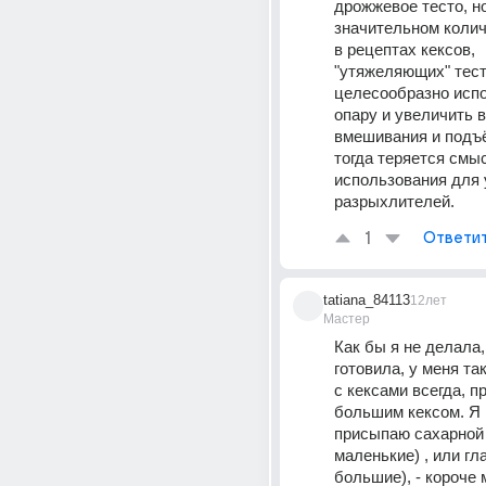
дрожжевое тесто, но
значительном колич
в рецептах кексов, 
"утяжеляющих" тест
целесообразно испо
опару и увеличить в
вмешивания и подъём
тогда теряется смыс
использования для 
разрыхлителей.
1
Ответи
tatiana_84113
12лет
Мастер
Как бы я не делала, 
готовила, у меня так
с кексами всегда, п
большим кексом. Я 
присыпаю сахарной 
маленькие) , или гла
большие), - короче 