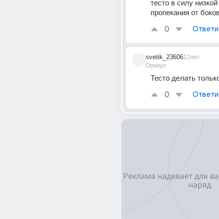
тесто в силу низкой 
пропекания от боков
0
Ответи
svetik_23606
12лет
Оракул
Тесто делать только
0
Ответи