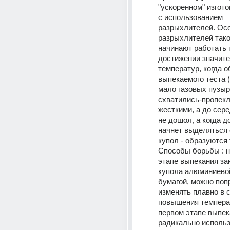
"ускоренном" изгото
с использованием 
разрыхлителей. Осо
разрыхлителей таков
начинают работать п
достижении значите
температур, когда о
выпекаемого теста (
мало газовых пузырь
схватились-пропекли
жесткими, а до сер
не дошол, а когда до
начнет выделяться 
купол - образуются 
Способы борьбы : н
этапе выпекания за
купола алюминиевой
бумагой, можно поп
изменять плавно в с
повышения температ
первом этапе выпека
радикально использ