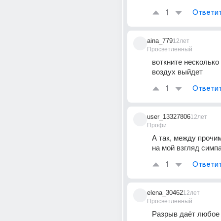
1
Ответи
aina_779
12лет
Просветленный
воткните несколько
воздух выйдет
1
Ответи
user_13327806
12лет
Профи
А так, между прочим,
на мой взгляд симп
1
Ответи
elena_30462
12лет
Просветленный
Разрыв даёт любое 