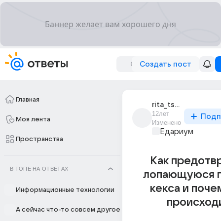
Создать пост
Главная
rita_tsyplionok
12лет
Подп
Моя лента
Изменено
Едариум
Пространства
Как предотв
В ТОПЕ НА ОТВЕТАХ
лопающуюся г
кекса и поче
Информационные технологии
происход
А сейчас что-то совсем другое