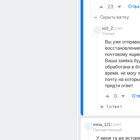
23
Отве
Скрыть ветку
xizt_2
11лет
Ученик
Вы уже отправил
восстановление 
почтовому ящик
Ваша заявка буд
обработана в б
время. не могу п
почту на которы
придти ответ
0
Отв
1 ответ
mina_121
12лет
Просветленный
У меня та же история