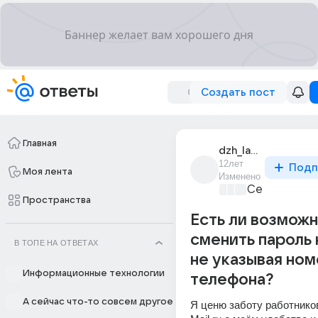
Создать пост
Главная
dzh_lazkov
12лет
Подп
Моя лента
Изменено
Сервисы в и
Пространства
Есть ли возмож
сменить пароль 
В ТОПЕ НА ОТВЕТАХ
не указывая но
Информационные технологии
телефона?
А сейчас что-то совсем другое
Я ценю заботу работников