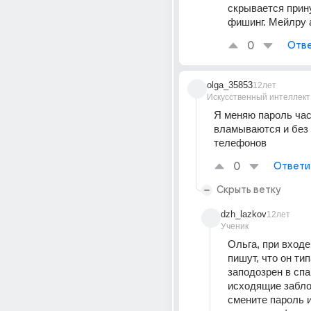
скрывается прин
фишинг. Мейлру 
0
Отве
olga_35853
12лет
Искусственный интеллект
Я меняю пароль част
вламываются и без 
телефонов
0
Ответи
Скрыть ветку
dzh_lazkov
12лет
Ученик
Ольга, при входе
пишут, что он тип
заподозрен в спа
исходящие забло
смените пароль и