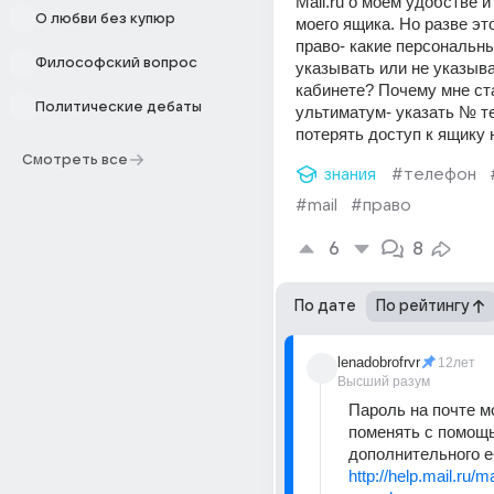
Mail.ru о моём удобстве и
О любви без купюр
моего ящика. Но разве это
право- какие персональны
Философский вопрос
указывать или не указыва
кабинете? Почему мне ста
Политические дебаты
ультиматум- указать № т
потерять доступ к ящику
Смотреть все
знания
#телефон
#mail
#право
6
8
По дате
По рейтингу
lenadobrofrvr
12лет
Высший разум
Пароль на почте м
поменять с помощь
дополнительного e-
http://help.mail.ru/m