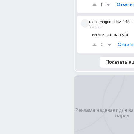
1
Ответи
rasul_magomedov_14
6ле
Ученик
идите все на ху й
0
Ответи
Показать е