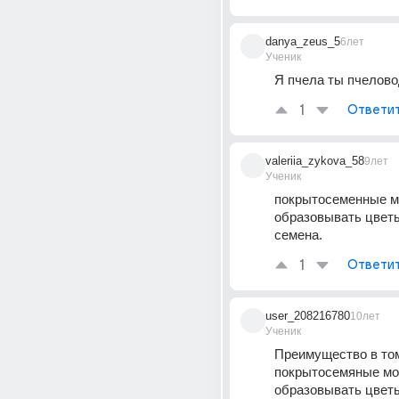
danya_zeus_5
6лет
Ученик
Я пчела ты пчелово
1
Ответи
valeriia_zykova_58
9лет
Ученик
покрытосеменные мо
образовывать цветы
семена.
1
Ответи
user_208216780
10лет
Ученик
Преимущество в том
покрытосемяные мог
образовывать цветы