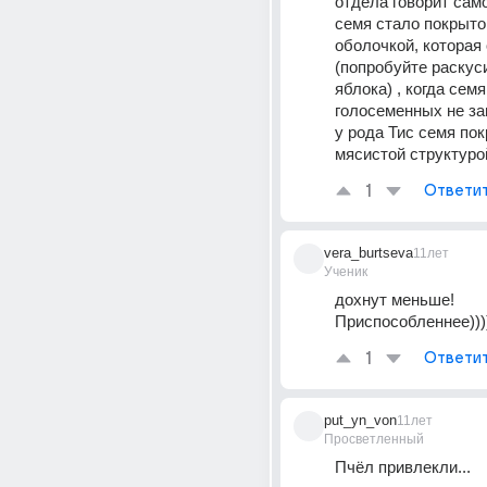
отдела говорит само 
семя стало покрыто
оболочкой, которая 
(попробуйте раскуси
яблока) , когда семя 
голосеменных не за
у рода Тис семя пок
мясистой структуро
1
Ответи
vera_burtseva
11лет
Ученик
дохнут меньше! 
Приспособленнее))))
1
Ответи
put_yn_von
11лет
Просветленный
Пчёл привлекли...