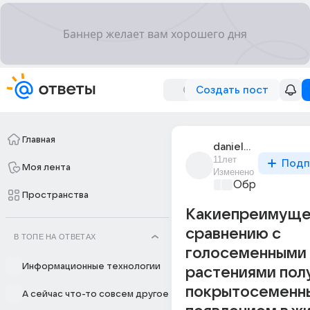
Создать пост
Главная
daniela_iovich
11лет
Подп
Моя лента
Изменено
Образователь
Пространства
Какиепреимуще
сравнению с
В ТОПЕ НА ОТВЕТАХ
голосеменными
Информационные технологии
растениями пол
покрытосеменн
А сейчас что-то совсем другое