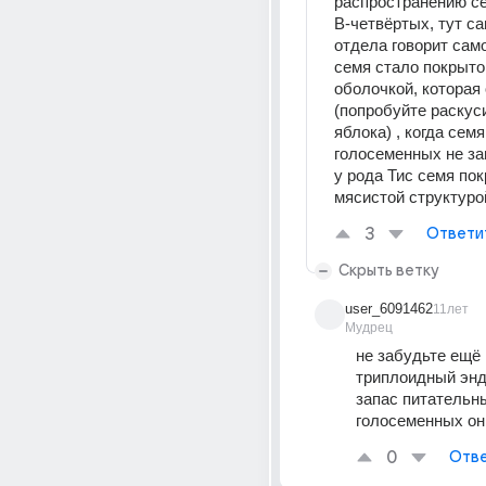
распространению се
В-четвёртых, тут са
отдела говорит само 
семя стало покрыто
оболочкой, которая 
(попробуйте раскуси
яблока) , когда семя 
голосеменных не за
у рода Тис семя пок
мясистой структуро
3
Ответи
Скрыть ветку
user_6091462
11лет
Мудрец
не забудьте ещё 
триплоидный эндо
запас питательны
голосеменных он
0
Отве