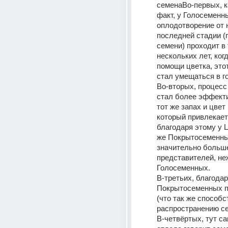
семенаВо-первых, к
факт, у Голосеменны
оплодотворение от 
последней стадии (
семени) проходит в 
нескольких лет, когд
помощи цветка, этот
стал умещаться в г
Во-вторых, процесс
стал более эффекти
тот же запах и цвет 
который привлекает 
благодаря этому у Ц
же Покрытосеменны
значительно больше
представителей, неж
Голосеменных.
В-третьих, благодар
Покрытосеменных п
(что так же способст
распространению се
В-четвёртых, тут са