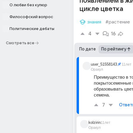
появлением в ж
О любви без купюр
цикле цветка
Философский вопрос
знания
#растение
Политические дебаты
4
16
Смотреть все
По дате
По рейтингу
user_51558143
11лет
Оракул
Преимущество в том
покрытосеменные м
образовывать цвет
семена.
7
Ответ
kolzirin
11лет
Оракул