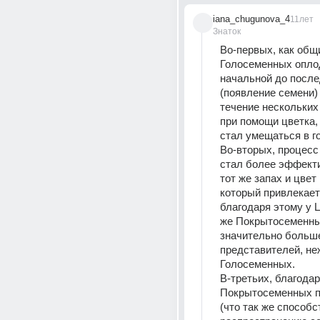
iana_chugunova_4
11лет
Знаток
Во-первых, как общи
Голосеменных оплод
начальной до после
(появление семени) 
течение нескольких л
при помощи цветка, 
стал умещаться в г
Во-вторых, процесс
стал более эффекти
тот же запах и цвет 
который привлекает 
благодаря этому у Ц
же Покрытосеменны
значительно больше
представителей, неж
Голосеменных.
В-третьих, благодар
Покрытосеменных п
(что так же способст