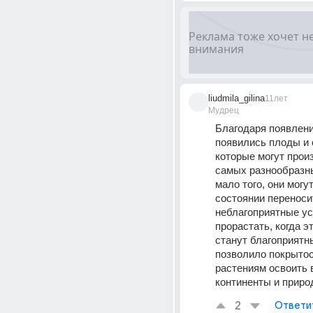
liudmila_gilina
11лет
Мудрец
Благодаря появлени
появились плоды и 
которые могут произ
самых разнообразны
мало того, они могут
состоянии переносит
неблагоприятные ус
прорастать, когда эт
станут благоприятны
позволило покрыто
растениям освоить в
континенты и приро
2
Ответи