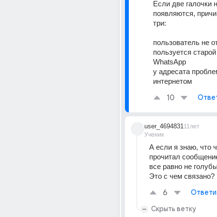
Если две галочки н
появляются, причи
три: 
пользователь не о
пользуется старой 
WhatsApp
у адресата пробле
интернетом
10
Отве
user_4694831
11лет
Ученик
А если я знаю, что ч
прочитал сообщение,
все равно не голубые
Это с чем связано?
6
Ответи
Скрыть ветку