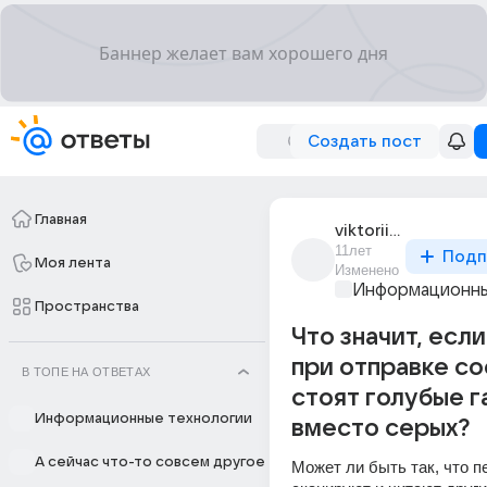
Создать пост
Главная
viktoriia_37241
11лет
Подп
Моя лента
Изменено
Информационны
Пространства
Что значит, если
при отправке с
В ТОПЕ НА ОТВЕТАХ
стоят голубые г
Информационные технологии
вместо серых?
А сейчас что-то совсем другое
Может ли быть так, что п