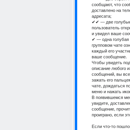
сообщают, что соо
доставлено на тел
адресата;
✔✔ — две голубые
пользователь откры
и увидел ваше со
✔ — одна голубая г
групповом чате озна
каждый его участни
ваше сообщение.
Чтобы увидеть под
описание любого и
сообщений, вы все
зажать его пальцем
чате, дождаться п
меню и нажать иконк
В появившемся ме
увидите, доставлен
сообщение, прочит
Если что-то пошло