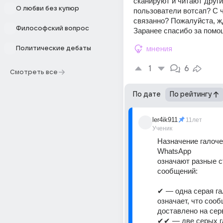
сканируют и читают други
О любви без купюр
пользователи вотсап? С ч
связанно? Пожалуйста, жд
Философский вопрос
Заранее спасибо за помо
Политические дебаты
мнения
1
6
Смотреть все
По дате
По рейтингу
ler4ik911
11лет
Ученик
Назначение галочек
WhatsApp
означают разные с
сообщений: 
✔ — одна серая га
означает, что сооб
доставлено на сер
✔✔ — две серых га