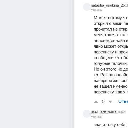
natasha_osokina_25
1
Ученик
Может потому что
открыл с вами пер
прочитал не откры
меня тоже также.
человек онлайн в 
явно может откры
переписку и проч
сообщение чтобы
голубые галочки, к
Но он этого не д
то. Раз он онлайн
наверное же соо
не зашел именно 
переписку, как я
0
Отве
user_32819403
10лет
Ученик
значит он у себя 