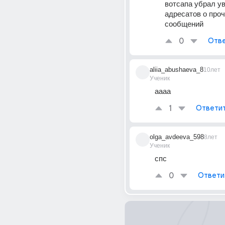
вотсапа убрал у
адресатов о проч
сообщений
0
Отве
aliia_abushaeva_8
10лет
Ученик
аааа
1
Ответи
olga_avdeeva_598
8лет
Ученик
спс
0
Ответи