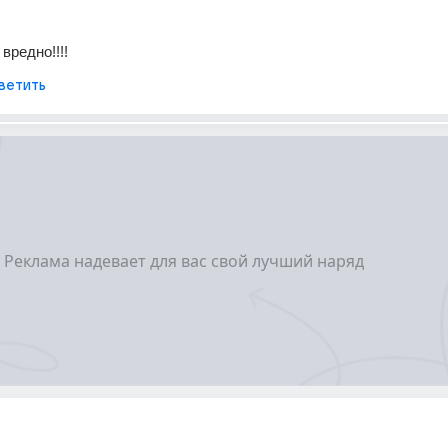
 вредно!!!!
ветить