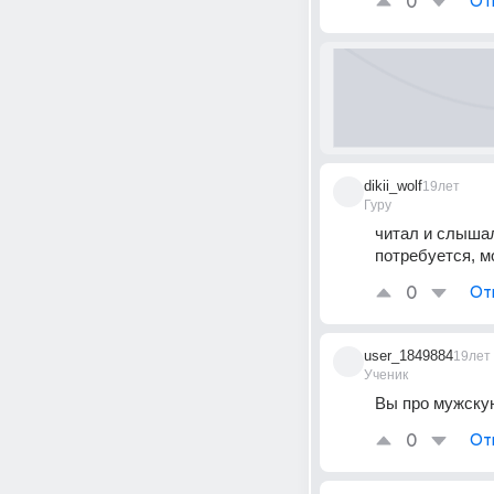
0
От
dikii_wolf
19лет
Гуру
читал и слышал
потребуется, м
0
От
user_1849884
19лет
Ученик
Вы про мужскую
0
От