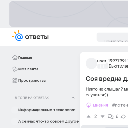
Главная
user_1997799
1
Бьютилэ
Моя лента
Соя вредна д
Пространства
Никто не слышал? мне
случится:))
В ТОПЕ НА ОТВЕТАХ
мнения
#потен
Информационные технологии
2
6
А сейчас что-то совсем другое