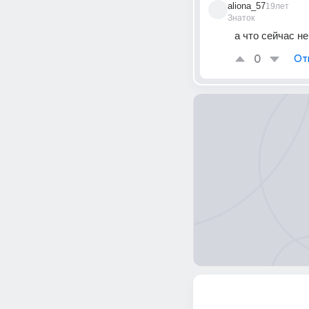
aliona_57
19лет
Знаток
а что сейчас не
0
От