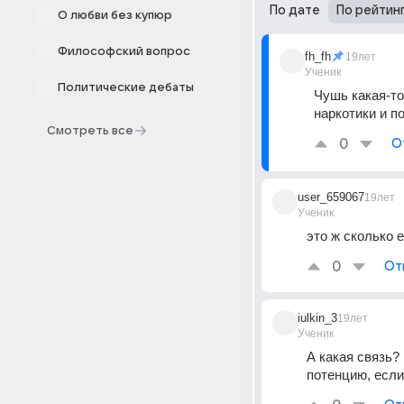
По дате
По рейтин
О любви без купюр
Философский вопрос
fh_fh
19лет
Ученик
Политические дебаты
Чушь какая-то!
наркотики и по
Смотреть все
0
О
user_659067
19лет
Ученик
это ж сколько 
0
От
iulkin_3
19лет
Ученик
А какая связь?
потенцию, если