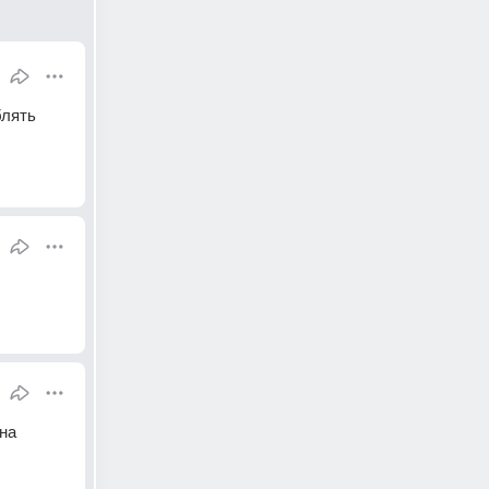
лять 
на 