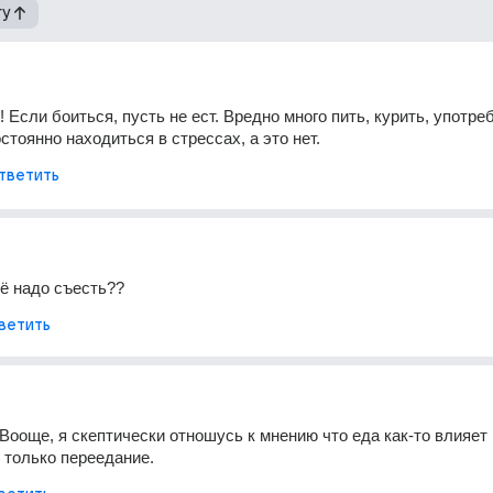
гу
 Если боиться, пусть не ест. Вредно много пить, курить, употреб
стоянно находиться в стрессах, а это нет.
тветить
её надо съесть??
ветить
 Вооще, я скептически отношусь к мнению что еда как-то влияет 
 только переедание.