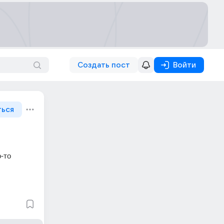
Создать пост
Войти
ться
то 