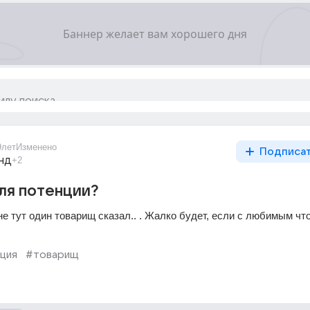
9лет
Изменено
Подписа
нд
+2
ля потенции?
 тут один товарищ сказал.. . Жалко будет, если с любимым что-
ция
#товарищ