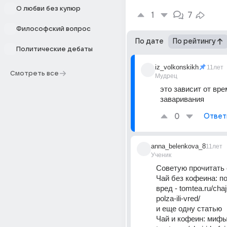
О любви без купюр
1
7
Философский вопрос
По дате
По рейтингу
Политические дебаты
iz_volkonskikh
11лет
Смотреть все
Мудрец
это зависит от вре
заваривания
0
Ответ
anna_belenkova_8
11лет
Ученик
Советую прочитать 
Чай без кофеина: по
вред - tomtea.ru/chaj
polza-ili-vred/
и еще одну статью 
Чай и кофеин: мифы