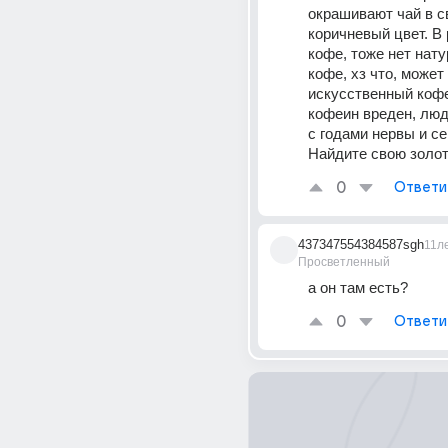
окрашивают чай в с
коричневый цвет. В
кофе, тоже нет нату
кофе, хз что, может
искусственный кофе
кофеин вреден, люд
с годами нервы и се
Найдите свою золот
0
Ответи
437347554384587sgh
11л
Просветленный
а он там есть?
0
Ответи