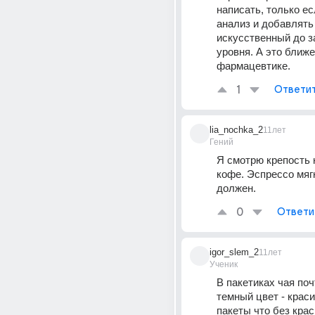
написать, только ес
анализ и добавлять 
искусственный до з
уровня. А это ближе 
фармацевтике.
1
Ответи
lia_nochka_2
11лет
Гений
Я смотрю крепость н
кофе. Эспрессо мягк
должен.
0
Ответи
igor_slem_2
11лет
Ученик
В пакетиках чая почт
темный цвет - красит
пакеты что без крас