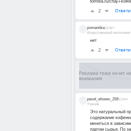
tomtea.ru/chaj-i-kofein
2
Ответи
pomantika
11лет
Искусственный интеллект
нет
2
Ответи
pavel_eliseev_258
11лет
Ученик
Это натуральный про
содержание кофеина
меняться в зависимо
партии сырья. По за