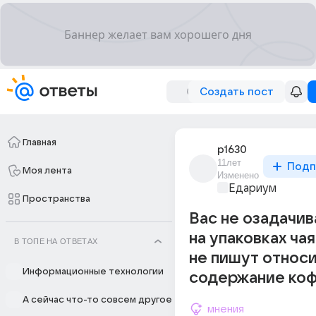
Создать пост
Главная
p1630
11лет
Подп
Моя лента
Изменено
Едариум
Пространства
Вас не озадачив
на упаковках чая
В ТОПЕ НА ОТВЕТАХ
не пишут относ
Информационные технологии
содержание коф
А сейчас что-то совсем другое
мнения