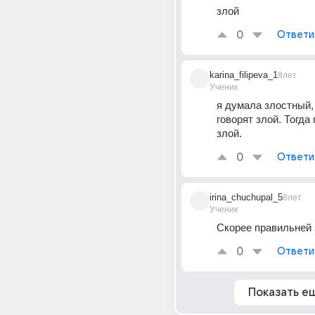
злой
0
Ответи
karina_filipeva_1
8лет
Ученик
я думала злостный, 
говорят злой. Тогда 
злой.
0
Ответи
irina_chuchupal_5
8лет
Ученик
Скорее правильней 
0
Ответи
Показать е