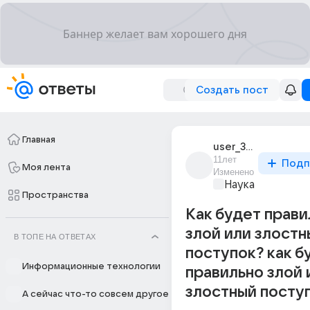
Создать пост
Главная
user_32852670
11лет
Подп
Моя лента
Изменено
Наука
Пространства
Как будет прави
злой или злостн
В ТОПЕ НА ОТВЕТАХ
поступок? как б
Информационные технологии
правильно злой 
злостный посту
А сейчас что-то совсем другое