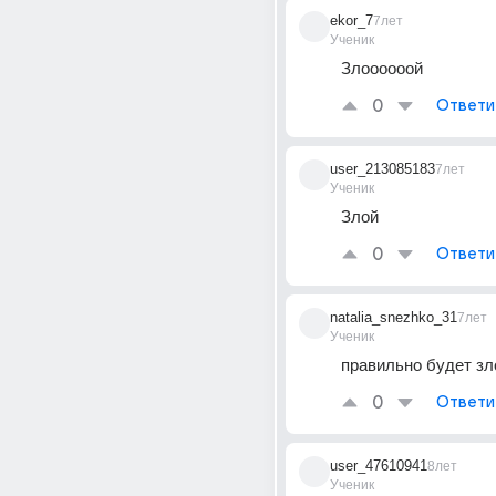
ekor_7
7лет
Ученик
Злоооооой
0
Ответи
user_213085183
7лет
Ученик
Злой
0
Ответи
natalia_snezhko_31
7лет
Ученик
правильно будет зл
0
Ответи
user_47610941
8лет
Ученик