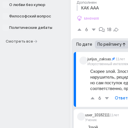
Дополнен
О любви без купюр
КАК ААА
Философский вопрос
мнения
Политические дебаты
6
18
Смотреть все
По дате
По рейтингу
jurijus_zaksas
11лет
Искусственный интелле
Скорее злой. Злос
нарушитель, рецидив
но сам поступок ед
соответственно, пр
6
Ответ
user_10182111
11лет
Ученик
Злой