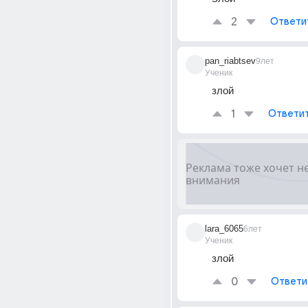
2
Ответи
pan_riabtsev
9лет
Ученик
злой
1
Ответи
lara_6065
6лет
Ученик
злой
0
Ответи