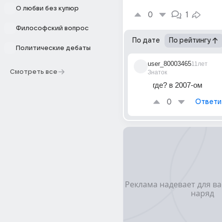
О любви без купюр
0
1
Философский вопрос
По дате
По рейтингу
Политические дебаты
user_80003465
11лет
Смотреть все
Знаток
где? в 2007-ом
0
Ответи