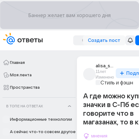
Создать пост
Главная
alisa_strizh_4
11лет
Подп
Моя лента
Изменено
Стиль и фэшн
Пространства
А где можно куп
значки в С-Пб е
В ТОПЕ НА ОТВЕТАХ
говорите что в
Информационные технологии
магазанах, то в 
А сейчас что-то совсем другое
мнения