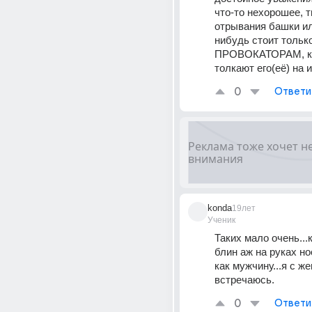
что-то нехорошее, т
отрывания башки ил
нибудь стоит толь
ПРОВОКАТОРАМ, ко
толкают его(её) на 
0
Ответи
konda
19лет
Ученик
Таких мало очень...к
блин аж на руках нос
как мужчину...я с же
встречаюсь.
0
Ответи