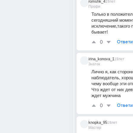
romshk_4
19лет
Профи
Только в положител
сегодняшний момент
исключение,такого п
бывает!
0
Ответи
irina_konova_1
19лет
Знаток
Лично я, как сторонн
наблюдатель, хорошо
чему вообще эти о
Что ждет от них дев
ждет мужчина
0
Ответи
knopka_95
19лет
Мастер