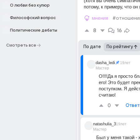
(хотя вы очень симпатичны 
О любви без купюр
потому, к примеру, что он 
Философский вопрос
мнения
#отношени
8
16
Политические дебаты
Смотреть все
По дате
По рейтингу
dasha_ledi
19лет
Мастер
О!!!!Да я просто б
его! Это будет пре
поступком. Я дейст
считаю!
0
Ответ
natashulia_3
19лет
Мастер
Был у меня такой - ж