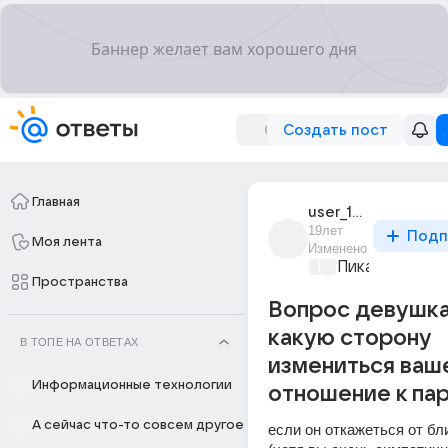
Создать пост
Главная
user_1806106
19лет
Подп
Моя лента
Изменено
Пикантно о л
Пространства
Вопрос девушкам
какую сторону
В ТОПЕ НА ОТВЕТАХ
измениться ваш
Информационные технологии
отношение к пар
А сейчас что-то совсем другое
если он откажеться от бли