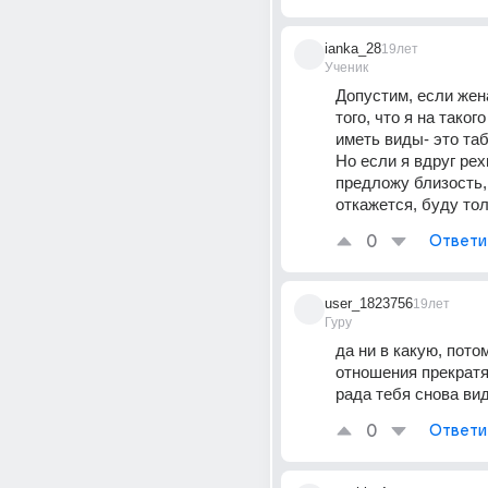
ianka_28
19лет
Ученик
Допустим, если жена
того, что я на такого
иметь виды- это таб
Но если я вдруг рехн
предложу близость, 
откажется, буду то
0
Ответи
user_1823756
19лет
Гуру
да ни в какую, потом
отношения прекратят
рада тебя снова виде
0
Ответи