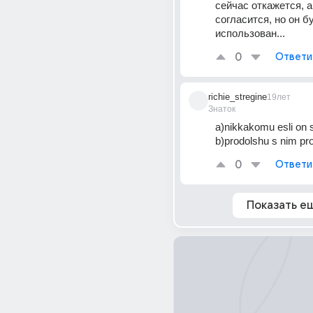
сейчас откажется, а
согласится, но он бу
использован...
0
Ответи
richie_stregine
19лет
Знаток
a)nikkakomu esli on 
b)prodolshu s nim pro
0
Ответи
Показать е