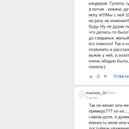
киндеров. Гуляли, гу
а потом - извини, дет
могу я!!!!Мы с ней 1
ни разу не изменил!!!
буду. Ну не дурак л
что делать-то было"
до свиданья, милый!"
его повезло! Так и х
позвонить и рассказа
мужик у неё, а золото
очень обидно было, 
поняла:)
0
Ответи
mashuta_16
19лет
Ученик
Так он женат или жен
примеру??? хе-хе... Д
самом деле, я думаю
верность жене или м
достойное уважения,