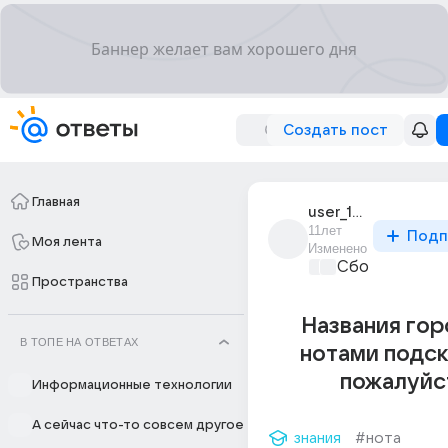
Создать пост
Главная
user_190957791
11лет
Подп
Моя лента
Изменено
Сборная Дом
Пространства
Названия гор
В ТОПЕ НА ОТВЕТАХ
нотами подс
пожалуйс
Информационные технологии
А сейчас что-то совсем другое
знания
#нота