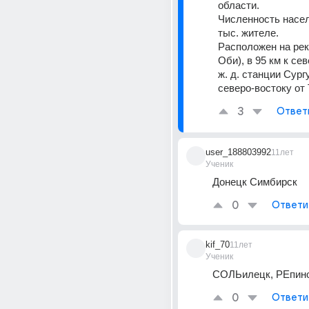
области.
Численность насел
тыс. жителе.
Расположен на рек
Оби), в 95 км к сев
ж. д. станции Сургут
северо-востоку от
3
Ответ
user_188803992
11лет
Ученик
Донецк Симбирск
0
Ответи
kif_70
11лет
Ученик
СОЛЬилецк, РЕпино-
0
Ответи