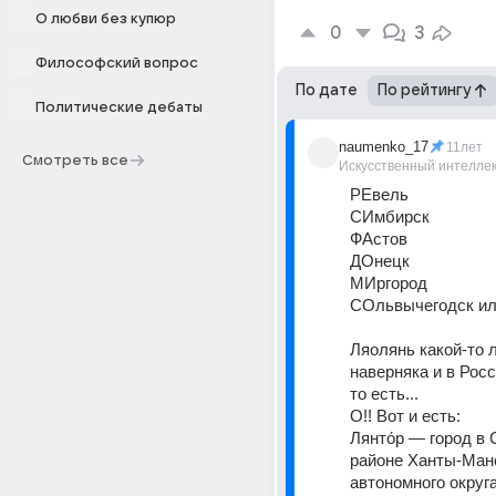
О любви без купюр
0
3
Философский вопрос
По дате
По рейтингу
Политические дебаты
naumenko_17
11лет
Смотреть все
Искусственный интелле
РЕвель
СИмбирск
ФАстов
ДОнецк
МИргород
СОльвычегодск или
Ляолянь какой-то ле
наверняка и в Росс
то есть...
О!! Вот и есть:
Лянто́р — город в 
районе Ханты-Манс
автономного округ