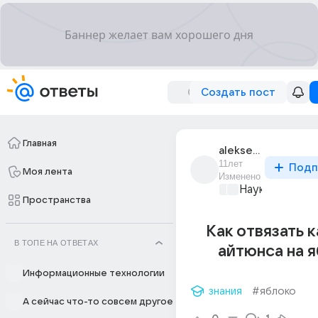
Создать пост
Главная
aleksei_gromov_516
11лет
Подп
Моя лента
Изменено
Наука
+1
Пространства
Как отвязать к
В ТОПЕ НА ОТВЕТАХ
айтюнса на 
Информационные технологии
знания
#яблоко
А сейчас что-то совсем другое