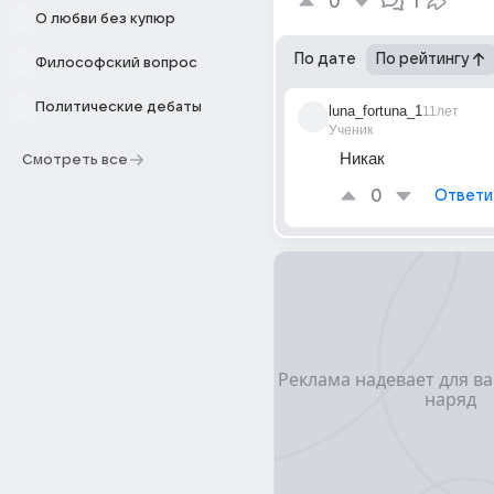
0
1
О любви без купюр
По дате
По рейтингу
Философский вопрос
Политические дебаты
luna_fortuna_1
11лет
Ученик
Никак
Смотреть все
0
Ответи