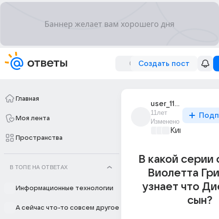
Создать пост
Главная
user_110657266
11лет
Подп
Моя лента
Изменено
Киномания
+2
Пространства
В какой серии
В ТОПЕ НА ОТВЕТАХ
Виолетта Гр
узнает что Ди
Информационные технологии
сын?
А сейчас что-то совсем другое