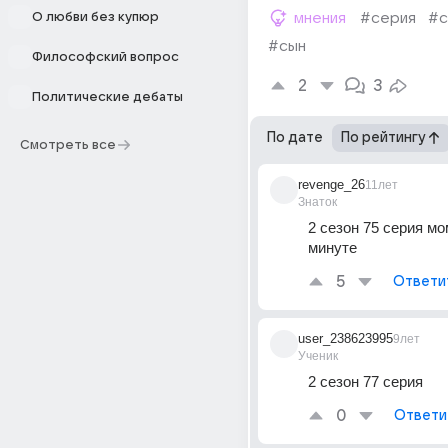
О любви без купюр
мнения
#серия
#с
#сын
Философский вопрос
2
3
Политические дебаты
По дате
По рейтингу
Смотреть все
revenge_26
11лет
Знаток
2 сезон 75 серия мом
минуте
5
Ответи
user_238623995
9лет
Ученик
2 сезон 77 серия
0
Ответи