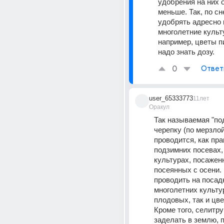
удобрения на них о
меньше. Так, по сн
удобрять адресно 
многолетние культу
например, цветы пи
надо знать дозу.
0
Ответ
user_65333773
11лет
Оракул
Так называемая "под
черепку (по мерзлой 
проводится, как прав
подзимних посевах, т
культурах, посаженн
посеянных с осени.
проводить на посадк
многолетних культур,
плодовых, так и цве
Кроме того, селитру
заделать в землю, 