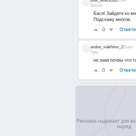
user_96929528
11лет
Знаток
Бася! Зайдите ко мне
Подскажу многое.
0
Ответи
andrei_viakhirev_2
11лет
Гуру
не зная почвы что т
0
Ответи