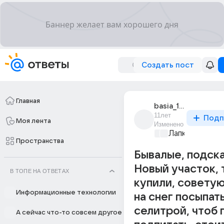
Создать пост
Главная
basia_103
11лет
Подп
Моя лента
Изменено
Лапки и хвост
Пространства
Бывалые, подска
Новый участок, 
В ТОПЕ НА ОТВЕТАХ
купили, совету
Информационные технологии
на снег посыпат
селитрой, чтоб 
А сейчас что-то совсем другое