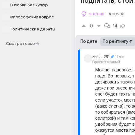
подпитать, стои
О любви без купюр
мнения
#почва
Философский вопрос
0
14
Политические дебаты
По дате
По рейтингу
Смотреть все
zosia_261
11лет
Просветленный
Можно, наверное...
надо. Во-первых, т
дозировать такую 
даже при внесении,
снег будет таять н
если участок мест
(даже слегка), то в
то собираться (вме
селитрой) и там ко
удобрения будет вы
окажутся места по