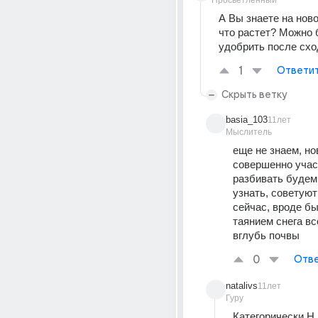
Просветленный
А Вы знаете на ново
что растет? Можно 
удобрить после схо
1
Ответи
Скрыть ветку
basia_103
11лет
Мыслитель
еще не знаем, но
совершенно участ
разбивать будем,
узнать, советуют
сейчас, вроде бы 
таянием снега вс
вглубь почвы
0
Отве
natalivs
11лет
Гуру
Категорически Н 