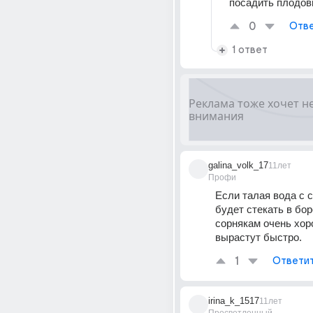
посадить плодов
0
Отве
1 ответ
galina_volk_17
11лет
Профи
Если талая вода с с
будет стекать в бор
сорнякам очень хоро
вырастут быстро.
1
Ответи
irina_k_1517
11лет