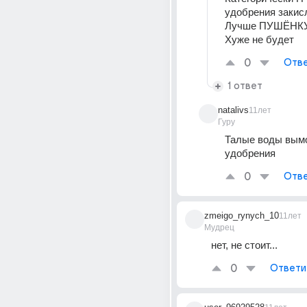
удобрения закис
Лучше ПУШЁНКУ 
Хуже не будет
0
Отве
1 ответ
natalivs
11лет
Гуру
Талые воды вымо
удобрения
0
Отве
zmeigo_rynych_10
11лет
Мудрец
нет, не стоит...
0
Ответи