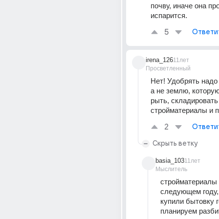
почву, иначе она про
испарится.
5
Ответи
irena_126
11лет
Просветленный
Нет! Удобрять надо 
а не землю, которую
рыть, складировать 
стройматериалы и п
2
Ответи
Скрыть ветку
basia_103
11лет
Мыслитель
стройматериалы 
следующем году, 
купили бытовку г
планируем разбит