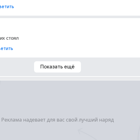
ветить
них стоял
етить
Показать ещё