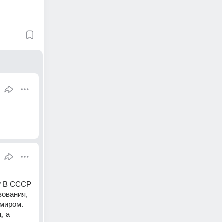
? В СССР 
ования, 
миром. 
 а 