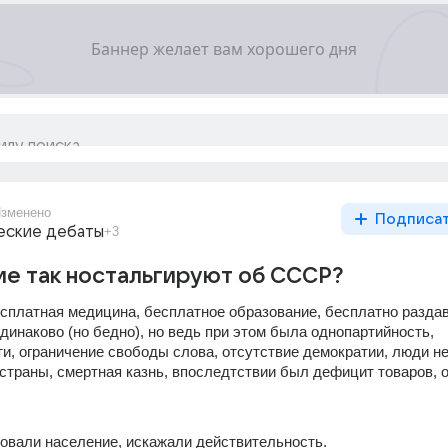
зменено
Подписа
еские дебаты
+3
е так ностальгируют об СССР?
сплатная медицина, бесплатное образование, бесплатно раздав
динаково (но бедно), но ведь при этом была однопартийность, 
и, ограничение свободы слова, отсутствие демократии, люди не
 страны, смертная казнь, впоследтствии был дефицит товаров, о
ровали население, искажали действительность.