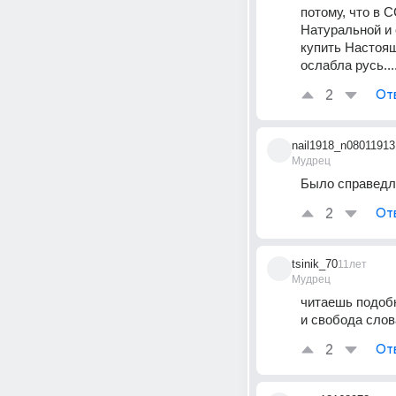
потому, что в
Натуральной и 
купить Настояще
ослабла русь...
2
От
nail1918_n08011913
Мудрец
Было справедл
2
От
tsinik_70
11лет
Мудрец
читаешь подобн
и свобода слов
2
От