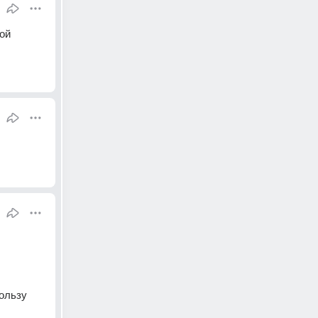
й 
льзу 