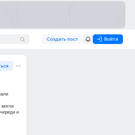
Создать пост
Войти
ться
али 
 могли 
череди и 