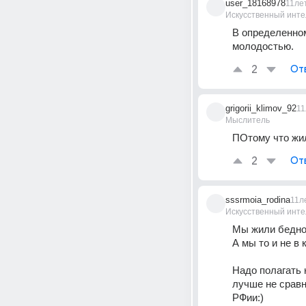
user_18168978
11ле
Искусственный инте
В определенном
молодостью.
2
От
grigorii_klimov_92
11
Мыслитель
ПОтому что жил
2
От
sssrmoia_rodina
11л
Искусственный инте
Мы жили бедно
А мы то и не в 
Надо полагать 
лучше не сравн
РФии:)