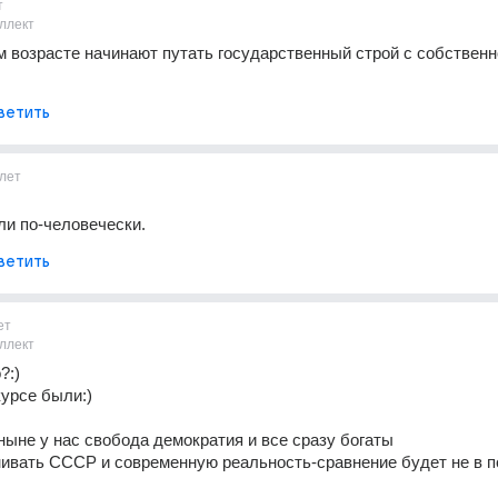
т
ллект
 возрасте начинают путать государственный строй с собственно
ветить
лет
и по-человечески.
ветить
ет
ллект
?:)
курсе были:)
ныне у нас свобода демократия и все сразу богаты
ивать СССР и современную реальность-сравнение будет не в по