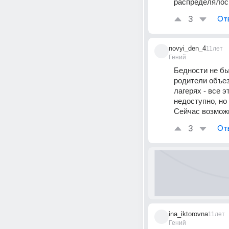
распределялос
3
От
novyi_den_4
11лет
Гений
Бедности не бы
родители объез
лагерях - все э
недоступно, но
Сейчас возможн
3
От
ina_iktorovna
11лет
Гений