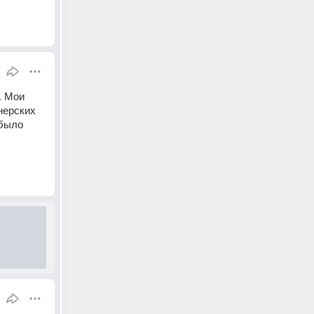
 Мои 
ерских 
было 