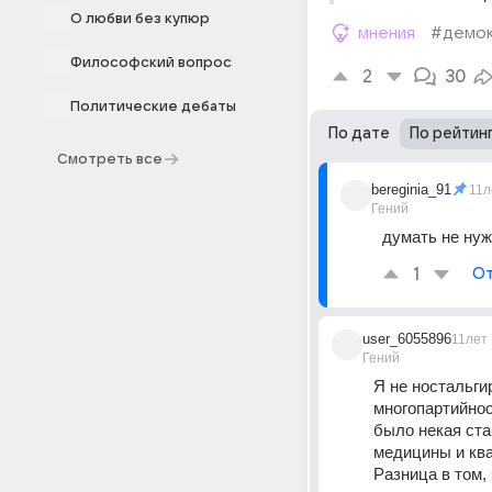
О любви без купюр
мнения
#демок
Философский вопрос
2
30
Политические дебаты
По дате
По рейтин
Смотреть все
bereginia_91
11л
Гений
думать не нуж
1
От
user_6055896
11лет
Гений
Я не ностальги
многопартийнос
было некая ста
медицины и ква
Разница в том, 