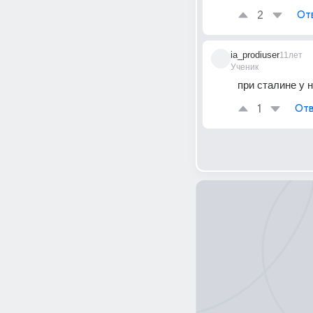
2
От
ia_prodiuser
11лет
Ученик
при сталине у 
1
Отв