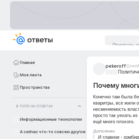
Главная
pekeroff
11лет
И
Политич
Моя лента
Почему многи
Пространства
Конечно там была бе
кваритры, все жили о
В ТОПЕ НА ОТВЕТАХ
несменяемость власт
просто так уехать из
Информационные технологии
ещё много плохого.
Дополнен
А сейчас что-то совсем другое
И главное - зомби