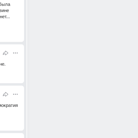
была 
ине 
т... 
не.
ократия 