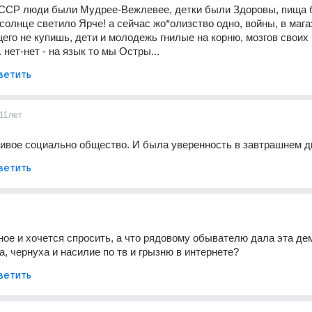
 СССР люди были Мудрее-Вежлевее, детки были Здоровы, пища 
солнце светило Ярче! а сейчас жо*олизство одно, войны, в магаз
го не купишь, дети и молодежь гнилые на корню, мозгов своих не
. нет-нет - на язык то мы Остры...
ветить
11лет
ивое социально общество. И была уверенность в завтрашнем д
ветить
ое и хочется спросить, а что рядовому обывателю дала эта дем
а, чернуха и насилие по тв и грызню в интернете?
ветить