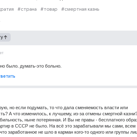
ратия
#страна
#товар
#смертная казнь
гу
ет
но было. думать-это больно.
ветить
рую, но если подумать, то что дала сменяемость власти или 
ть? А что изменилось, к лучшему, из-за отмены смертной казни
бильность, ныне потерянная. И Вы не правы - бесплатного образ
ртир в СССР не было. На всё это зарабатывали мы сами, всем 
что заработанное не шло в карман кого-то одного или группы лиц,