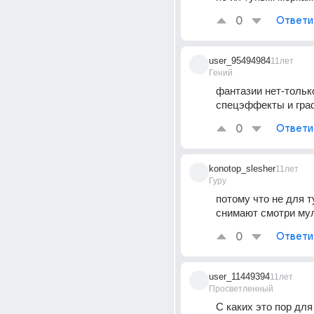
0
Ответи
user_95494984
11лет
Гений
фантазии нет-только
спецэффекты и гра
0
Ответи
konotop_slesher
11лет
Гуру
потому что не для т
снимают смотри му
0
Ответи
user_11449394
11лет
Просветленный
С каких это пор для