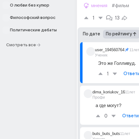
О любви без купюр
мнения
#фильм
1
13
Философский вопрос
Политические дебаты
По дате
По рейтингу
Смотреть все
user_194560764
11ле
Ученик
Это же Голливуд.
1
Ответ
dima_koriukov_16
11лет
Профи
а где могут?
0
Ответи
buts_buts_buts
11лет