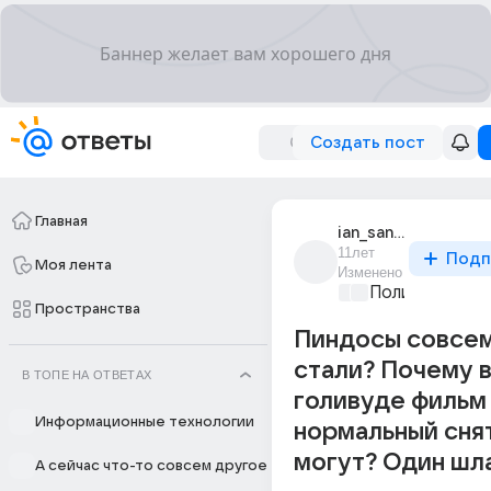
Создать пост
Главная
ian_sandoz10zr
11лет
Подп
Моя лента
Изменено
Политические
Пространства
Пиндосы совсе
стали? Почему 
В ТОПЕ НА ОТВЕТАХ
голивуде фильм
Информационные технологии
нормальный снят
могут? Один шла
А сейчас что-то совсем другое