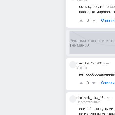
Ученик
есть одно утешение 
классика мирового 
0
Ответи
user_190763343
11лет
Ученик
нет особоодарённы
0
Ответи
chelovek_mira_16
11лет
Просветленный
они и были тупыми. 
по их тупым меркам