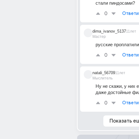
стали пиндосами?
0
Ответи
dima_ivanov_5137
11лет
Мастер
русские проплатили
0
Ответи
natali_56709
11лет
Мыслитель
Ну не скажи, у них е
даже достойные фи
0
Ответи
Показать е