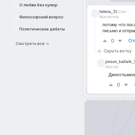
О любви без купюр
helena_31
11лет
Мыслитель
Философский вопрос
потому что пос
Политические дебаты
письмо и отпра
0
От
Смотреть все
Скрыть ветку
jonson_kaifarik_
Мастер
Джентльмены
0