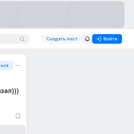
Создать пост
Войти
ться
зал)))