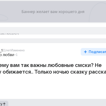
_1
11лет
Изменено
Подписа
о любви
+1
му вам так важны любовные смски? Не
 обижается.. Только ночью сказку расска
а
гу