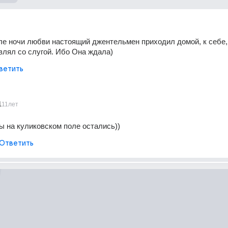
ле ночи любви настоящий джентельмен приходил домой, к себе, 
влял со слугой. Ибо Она ждала)
ветить
1
11лет
 на куликовском поле остались))
Ответить