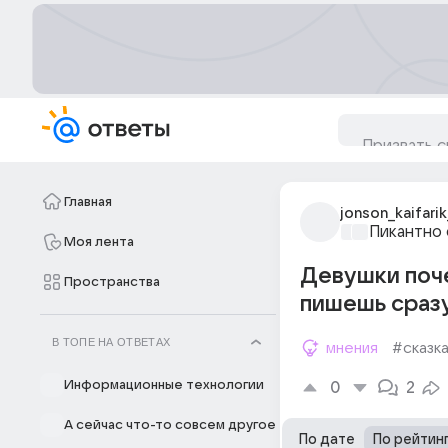
Главная
jonson_kaifarik
Пикантно 
Моя лента
Девушки поче
Пространства
пишешь сразу
В ТОПЕ НА ОТВЕТАХ
мнения
#сказк
Информационные технологии
0
2
А сейчас что-то совсем другое
По дате
По рейтин