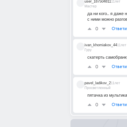
user_187504811
11лет
Мастер
да ни кого.. я даже 
с ними можно разгов
0
Ответи
ivan_khomiakov_44
11лет
Гуру
скатерть самобранк
0
Ответи
pavel_ladikov_2
11лет
Просветленный
пятачка из мультик
0
Ответи