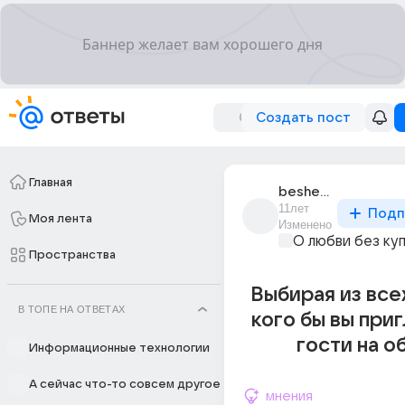
Создать пост
Главная
beshenyi_pios_5
11лет
Подп
Моя лента
Изменено
О любви без ку
Пространства
Выбирая из все
В ТОПЕ НА ОТВЕТАХ
кого бы вы приг
гости на о
Информационные технологии
А сейчас что-то совсем другое
мнения