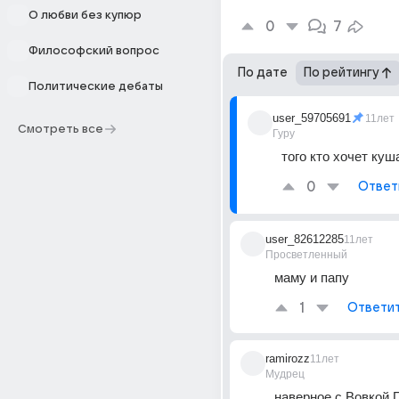
О любви без купюр
0
7
Философский вопрос
По дате
По рейтингу
Политические дебаты
user_59705691
11лет
Смотреть все
Гуру
того кто хочет куш
0
Ответ
user_82612285
11лет
Просветленный
маму и папу
1
Ответи
ramirozz
11лет
Мудрец
наверное с Вовкой 