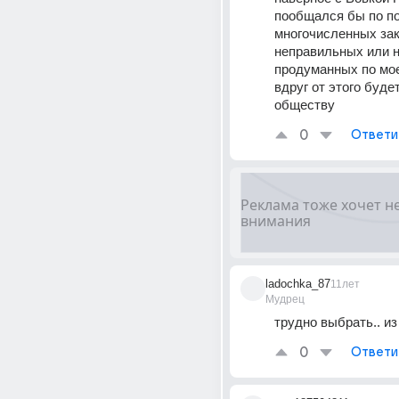
пообщался бы по по
многочисленных зак
неправильных или н
продуманных по мое
вдруг от этого будет
обществу
0
Ответи
ladochka_87
11лет
Мудрец
трудно выбрать.. из
0
Ответи