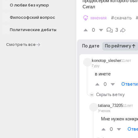
продюсером которого был
О любви без купюр
Сигал
Философский вопрос
мнения
#скачать
0
3
Политические дебаты
Смотреть все
По дате
По рейтингу
konotop_slesher
11лет
Гуру
в инете
0
Ответи
Скрыть ветку
tatiana_73205
11лет
Ученик
Мне нужен конкр
0
Отве