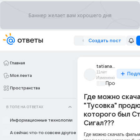
Создать пост
Главная
tatiana_73205
11лет
Подп
Моя лента
Изменено
Проблемы с П
Пространства
Где можно скач
"Тусовка" прод
В ТОПЕ НА ОТВЕТАХ
которого был С
Информационные технологии
Сигал???
А сейчас что-то совсем другое
Где можно скачать фильм 