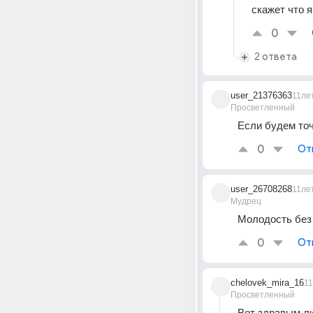
скажет что я
0
2 ответа
user_21376363
11ле
Просветленный
Если будем точ
0
От
user_26708268
11ле
Мудрец
Молодость без 
0
От
chelovek_mira_16
1
Просветленный
Вот здравым лю