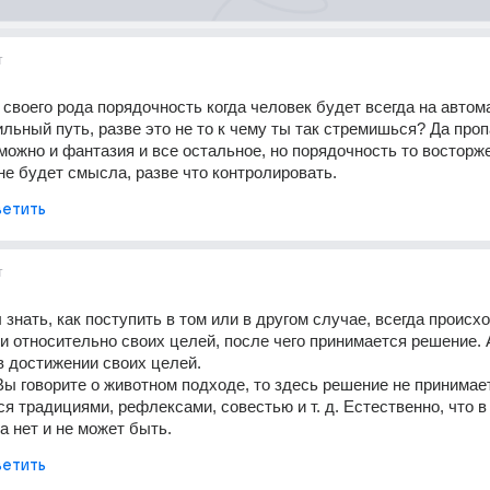
т
 своего рода порядочность когда человек будет всегда на автома
льный путь, разве это не то к чему ты так стремишься? Да проп
ожно и фантазия и все остальное, но порядочность то восторжес
не будет смысла, разве что контролировать.
етить
т
 знать, как поступить в том или в другом случае, всегда происхо
и относительно своих целей, после чего принимается решение. А
 достижении своих целей. 
Вы говорите о животном подходе, то здесь решение не принимаетс
я традициями, рефлексами, совестью и т. д. Естественно, что в 
 нет и не может быть.
етить