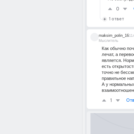
0
1 ответ
maksim_polin_16
11
Мыслитель
Как обычно поч
лечат, а перев
является. Норм
есть открытость
точно не бессм
правильное нап
А у нормальных
взаимоотношен
1
Отв