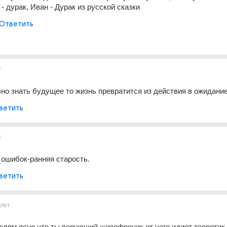
 - дурак, Иван - Дурак из русской сказки
Ответить
т
но знать будущее то жизнь превратится из действия в ожидание
ветить
т
ошибок-ранняя старость.
ветить
1лет
дям ясно что ты верующий шизофреник от чего идиот теоретик,