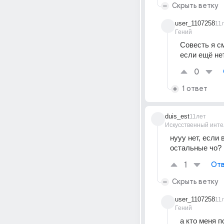
Скрыть ветку
user_1107258
11
Гений
Совесть я см
если ещё нет
0
1 ответ
duis_est
11лет
Искусственный инте
нууу нет, если 
остальные чо?
1
Отв
Скрыть ветку
user_1107258
11
Гений
а кто меня п