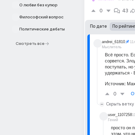
О любви без купюр
0
43
Философский вопрос
По дате
По рейтин
Политические дебаты
andrei_61810
11
Смотреть все
Мыслитель
Всё просто. Е
сорвется. Зло
поступать, но 
удержаться - 
Источник:
Мах
0
О
Скрыть ветку
user_1107258
1
Гений
просто он п
этом, что н