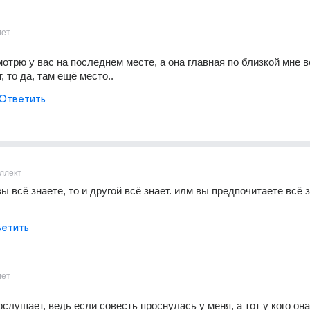
лет
отрю у вас на последнем месте, а она главная по близкой мне ве
, то да, там ещё место..
Ответить
ллект
вы всё знаете, то и другой всё знает. илм вы предпочитаете всё з
етить
лет
ослушает, ведь если совесть проснулась у меня, а тот у кого она 