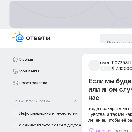
Главная
user_1107258
11
Философ
Моя лента
Если мы буде
Пространства
или ином слу
нас
В ТОПЕ НА ОТВЕТАХ
тогда проверять на п
Информационные технологии
чувства, а так мы как
лечение, чтобы её ра
А сейчас что-то совсем другое
мнения
#спать