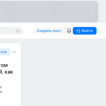
Создать пост
Войти
ться
том
, как
 
т 