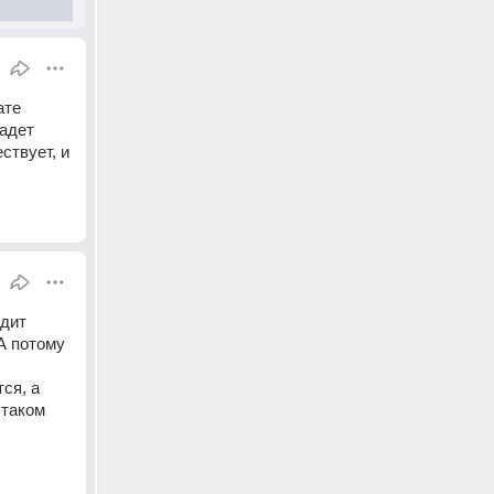
те 
адет 
твует, и 
дит 
 потому 
я, а 
таком 