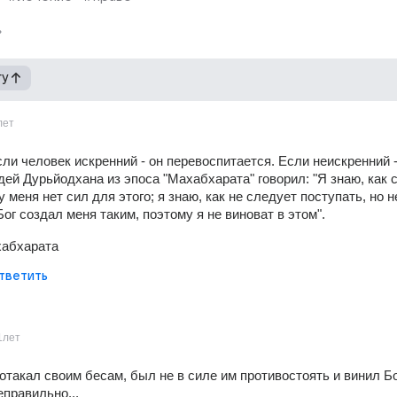
гу
лет
сли человек искренний - он перевоспитается. Если неискренний -
дей Дурьйодхана из эпоса "Махабхарата" говорил: "Я знаю, как с
у меня нет сил для этого; я знаю, как не следует поступать, но не
Бог создал меня таким, поэтому я не виноват в этом".
абхарата
тветить
1лет
отакал своим бесам, был не в силе им противостоять и винил Бог
еправильно...