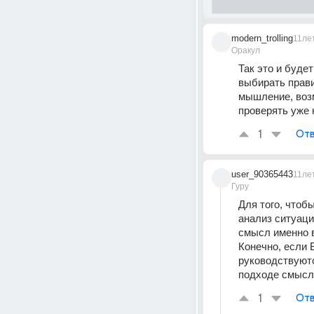
modern_trolling
11ле
Оракул
Так это и будет
выбирать прави
мышление, возм
проверять уже 
1
Отв
user_90365443
11ле
Гуру
Для того, чтобы
анализ ситуаци
смысл именно в
Конечно, если 
руководствуютс
подходе смысла
1
Отв