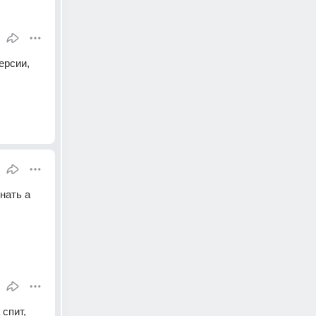
рсии, 
нать а 
спит, 