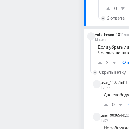
0
2 ответа
volk_larsen_18
11ле
Мастер
Если убрать ли
Человек не авт
2
От
Скрыть ветку
user_1107258
11
Гений
Дал свободу
0
user_90365443
1
Гуру
Не заблуждай