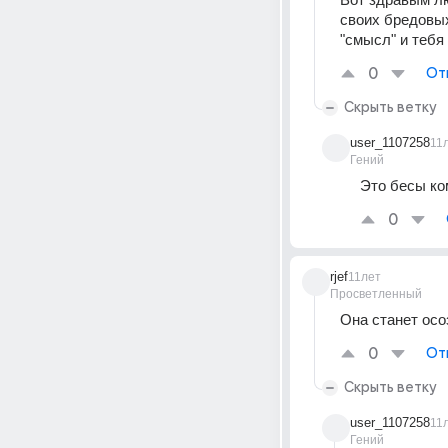
своих бредовых
"смысл" и тебя
0
От
Скрыть ветку
user_1107258
11
Гений
Это бесы ко
0
rjef
11лет
Просветленный
Она станет осо
0
От
Скрыть ветку
user_1107258
11
Гений