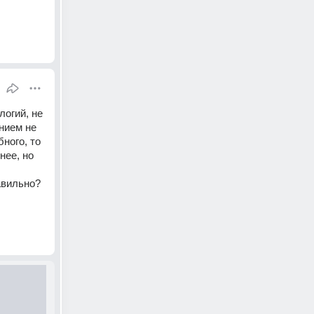
огий, не 
нием не 
ого, то 
ее, но 
вильно? 