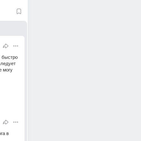
 быстро 
ледует 
 могу 
а в 