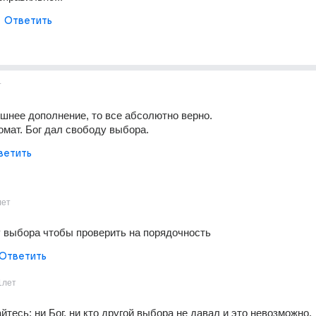
Ответить
т
шнее дополнение, то все абсолютно верно.
омат. Бог дал свободу выбора.
ветить
лет
 выбора чтобы проверить на порядочность
Ответить
1лет
тесь: ни Бог, ни кто другой выбора не давал и это невозможно.