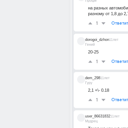
Профи
на разных автомоби
разному от 1,8 до 2
1
Ответи
dorogoi_dzhon
11лет
Гений
20-25
1
Ответи
dem_298
11лет
Гуру
2,1 +\- 0.18
1
Ответи
user_86631832
11лет
Мудрец