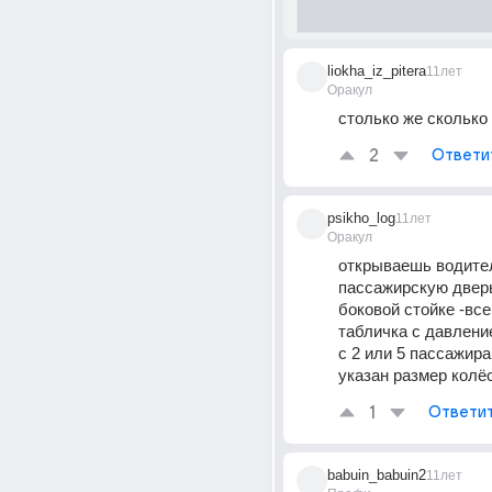
liokha_iz_pitera
11лет
Оракул
столько же сколько
2
Ответи
psikho_log
11лет
Оракул
открываешь водител
пассажирскую дверь,
боковой стойке -всег
табличка с давление
с 2 или 5 пассажирам
указан размер колёс
1
Ответи
babuin_babuin2
11лет