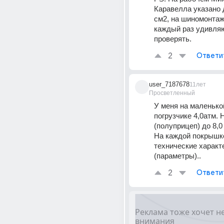
Каравелла указано д
см2, на шиномонтаж
каждый раз удивляю
проверять.
2
Ответи
user_7187678
11лет
Просветленный
У меня на маленькой
погрузчике 4,0атм. 
(полуприцеп) до 8,0
На каждой покрышке
технические характе
(параметры)..
2
Ответи