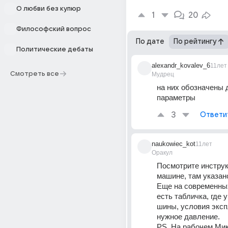
О любви без купюр
1
20
Философский вопрос
По дате
По рейтингу
Политические дебаты
alexandr_kovalev_6
11лет
Смотреть все
Мудрец
на них обозначены 
параметры
3
Ответи
naukowiec_kot
11лет
Оракул
Посмотрите инструк
машине, там указан
Еще на современны
есть табличка, где у
шины, условия эксп
нужное давление.
PS. На рабочем Мик