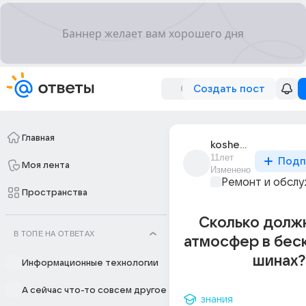
Создать пост
Главная
koshechka_3137
11лет
Подп
Моя лента
Изменено
Ремонт и обслу
Пространства
Сколько долж
В ТОПЕ НА ОТВЕТАХ
атмосфер в бес
шинах?
Информационные технологии
А сейчас что-то совсем другое
знания