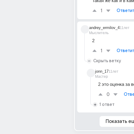
Такая же как и в ка
1
Ответи
andrey_ermilov_4
11лет
Мыслитель
2
1
Ответи
Скрыть ветку
jonn_17
11лет
Мастер
2 это оценка за 
0
Отве
1 ответ
Показать е