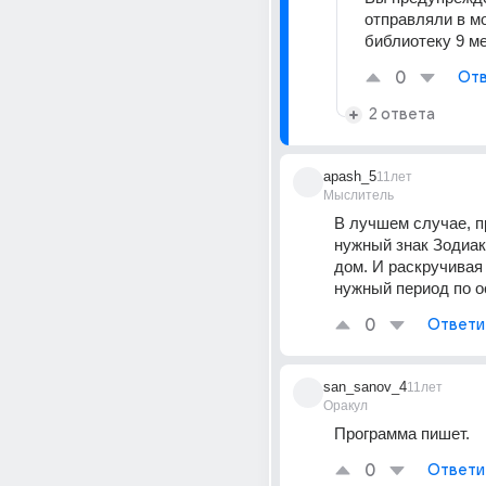
отправляли в м
библиотеку 9 м
0
Отв
2 ответа
apash_5
11лет
Мыслитель
В лучшем случае, п
нужный знак Зодиак
дом. И раскручивая 
нужный период по 
0
Ответи
san_sanov_4
11лет
Оракул
Программа пишет.
0
Ответи