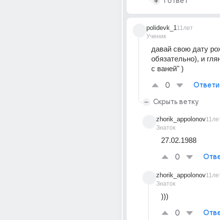
1 ответ
polidevk_1
11лет
Ученик
давай свою дату рож
обязательно), и гля
с ваней" )
0
Ответи
Скрыть ветку
zhorik_appolonov
11ле
Знаток
27.02.1988
0
Отве
zhorik_appolonov
11ле
Знаток
)))
0
Отве