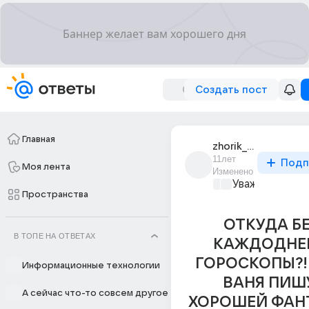
Создать пост
Главная
zhorik_appolonov
11лет
Подп
Моя лента
Изменено
Уважаемый ма
Пространства
ОТКУДА Б
В ТОПЕ НА ОТВЕТАХ
КАЖДОДНЕ
ГОРОСКОПЫ?!
Информационные технологии
ВАНЯ ПИШ
А сейчас что-то совсем другое
ХОРОШЕЙ ФАН