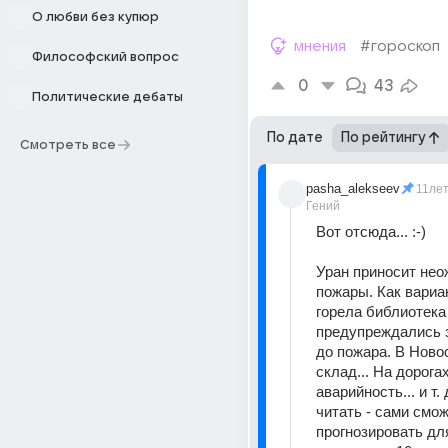
О любви без купюр
мнения
#гороскоп
Философский вопрос
0
43
Политические дебаты
По дате
По рейтингу
Смотреть все
pasha_alekseev
11ле
Гений
Вот отсюда... :-)
Уран приносит нео
пожары. Как вариан
горела библиотека 
предупреждались з
до пожара. В Новос
склад... На дорога
аварийность... и т.
читать - сами смож
прогнозировать для