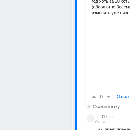
год хоть за 10 хоть
(абсолютно бессмыс
изменить уже ничег
0
Ответ
Скрыть ветку
cls_7
11лет
Ученик
Вы предупрежде