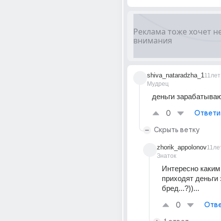
shiva_nataradzha_1
11лет
Мудрец
деньги зарабатыва
0
Ответи
Скрыть ветку
zhorik_appolonov
11ле
Знаток
Интересно каким 
приходят деньги з
бред...?))...
0
Отве