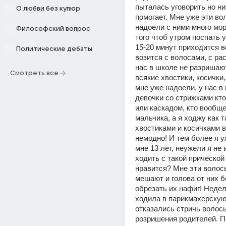
пыталась уговорить но нич
О любви без купюр
помогает. Мне уже эти во
надоели с ними много мор
Философский вопрос
того чтоб утром поспать 
15-20 минут приходится вс
Политические дебаты
возится с волосами, с ра
нас в школе не разришают 
Смотреть все
всякие хвостики, косички, п
мне уже надоели, у нас в 
девочки со стрижками кто 
или каскадом, кто вообще
мальчика, а я ходжу как т
хвостиками и косичками в
немодно! И тем более я у
мне 13 лет, неужели я не 
ходить с такой прической 
нравится? Мне эти волос
мешают и голова от них бо
обрезать их нафиг! Недел
ходила в парикмахерскую 
отказались стричь волосы
розришения родителей. П