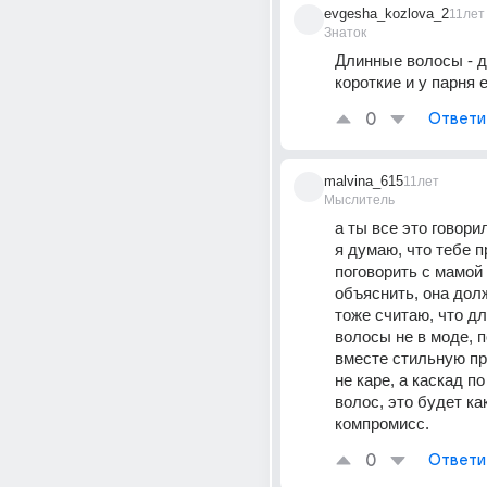
evgesha_kozlova_2
11лет
Знаток
Длинные волосы - д
короткие и у парня 
0
Ответи
malvina_615
11лет
Мыслитель
а ты все это говори
я думаю, что тебе п
поговорить с мамой 
объяснить, она долж
тоже считаю, что дл
волосы не в моде, п
вместе стильную пр
не каре, а каскад по
волос, это будет как
компромисс.
0
Ответи