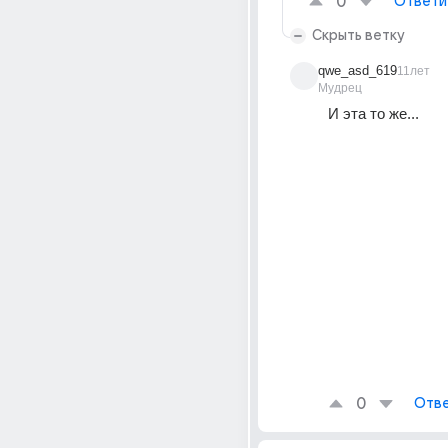
0
Ответи
Скрыть ветку
qwe_asd_619
11лет
Мудрец
И эта то же...
0
Отве