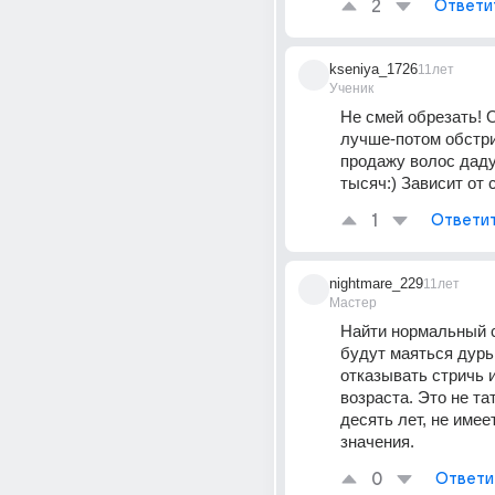
2
Ответи
kseniya_1726
11лет
Ученик
Не смей обрезать! О
лучше-потом обстриг
продажу волос дадут
тысяч:) Зависит от 
1
Ответи
nightmare_229
11лет
Мастер
Найти нормальный са
будут маяться дурью
отказывать стричь и
возраста. Это не тату
десять лет, не имеет
значения.
0
Ответи