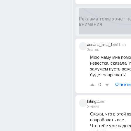
adriana_lima_155
11лет
Знаток
Мою маму мне помог
невестка, сказала "п
замужем пусть режет
будет запрещать"
0
Ответи
kiting
11лет
Ученик
Скажи, что в этой ж
попробовать все. 
Что тебе уже надое