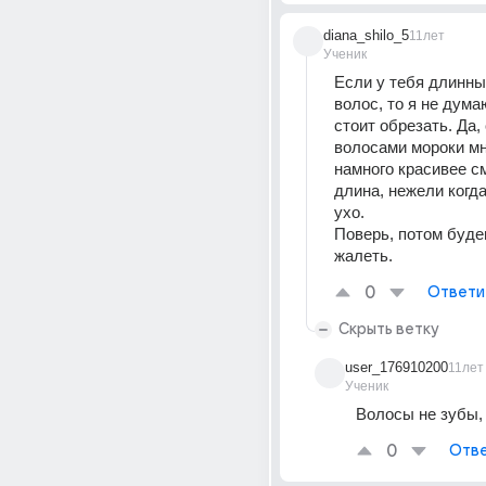
diana_shilo_5
11лет
Ученик
Если у тебя длинны
волос, то я не думаю
стоит обрезать. Да,
волосами мороки мно
намного красивее см
длина, нежели когда
ухо. 
Поверь, потом буде
жалеть.
0
Ответи
Скрыть ветку
user_176910200
11лет
Ученик
Волосы не зубы, 
0
Отве