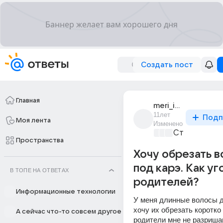
Создать пост
Главная
meri_igreneva
11лет
Подп
Моя лента
Изменено
Стиль и фэш
Пространства
Хочу обрезать 
под карэ. Как у
В ТОПЕ НА ОТВЕТАХ
родителей?
Информационные технологии
У меня длинные волосы до
хочу их обрезать коротко 
А сейчас что-то совсем другое
родители мне не разришаю