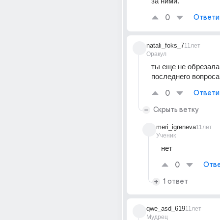
за ними.
0
Ответи
natali_foks_7
11лет
Оракул
ты еще не обрезала 
последнего вопроса
0
Ответи
Скрыть ветку
meri_igreneva
11лет
Ученик
нет
0
Отве
1 ответ
qwe_asd_619
11лет
Мудрец