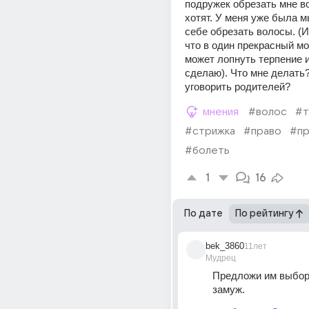
подружек обрезать мне во
хотят. У меня уже была м
себе обрезать волосы. (И
что в один прекрасный мо
может лопнуть терпение и 
сделаю). Что мне делать?
уговорить родителей?
мнения
#волос
#т
#стрижка
#право
#пр
#болеть
1
16
По дате
По рейтингу
bek_3860
11лет
Мудрец
Предложи им выбор:
замуж.