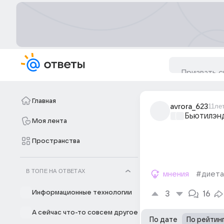
Главная
avrora_623
11ле
Бьютилэн
Моя лента
Пространства
В ТОПЕ НА ОТВЕТАХ
мнения
#диета
Информационные технологии
3
16
А сейчас что-то совсем другое
По дате
По рейтин