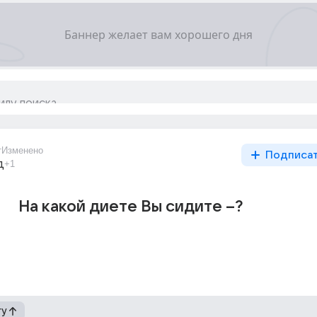
т
Изменено
Подписа
д
+1
На какой диете Вы сидите --?
гу