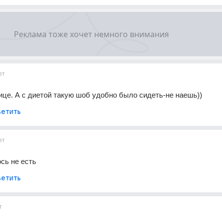
ет
ице. А с диетой такую шоб удобно было сидеть-не наешь))
етить
ет
сь не есть
етить
т