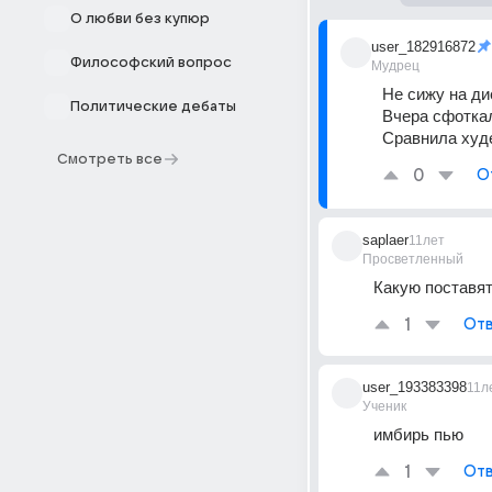
О любви без купюр
user_182916872
Философский вопрос
Мудрец
Не сижу на ди
Политические дебаты
Вчера сфоткал
Сравнила худе
Смотреть все
0
О
saplaer
11лет
Просветленный
Какую поставят 
1
Отв
user_193383398
11л
Ученик
имбирь пью
1
Отв