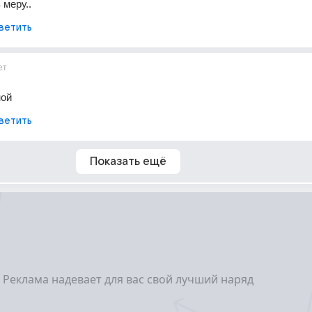
 меру..
ветить
ет
ной
ветить
Показать ещё