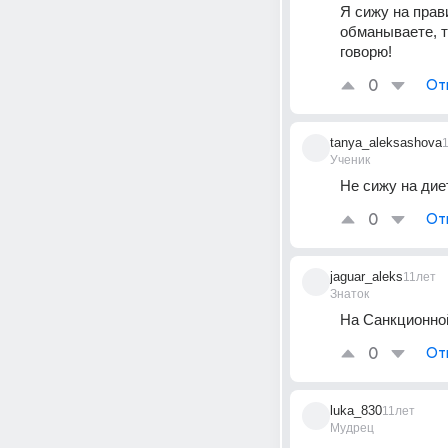
Я сижу на прав
обманываете, т
говорю!
0
От
tanya_aleksashova
Ученик
Не сижу на дие
0
От
jaguar_aleks
11лет
Знаток
На Санкционно
0
От
luka_830
11лет
Мудрец