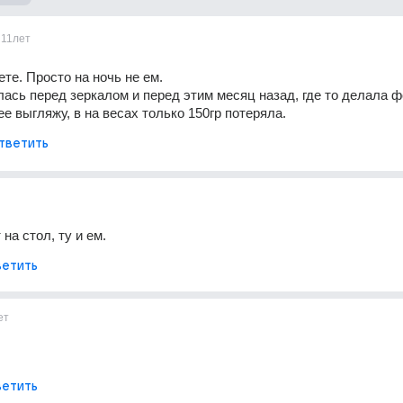
11лет
ете. Просто на ночь не ем.
ась перед зеркалом и перед этим месяц назад, где то делала ф
е выгляжу, в на весах только 150гр потеряла.
тветить
на стол, ту и ем.
етить
ет
етить