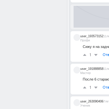
user_193573152
11л
Профи
Сижу я на задн
1
Отв
user_191888858
11л
Мастер
После 6 стараю
1
Отв
user_263090406
7ле
Ученик