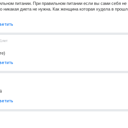
ильном питании. При правильном питании если вы сами себя не 
о никакая диета не нужна. Как женщина которая худела в прошл
ветить
11лет
те)
ветить
й
ветить