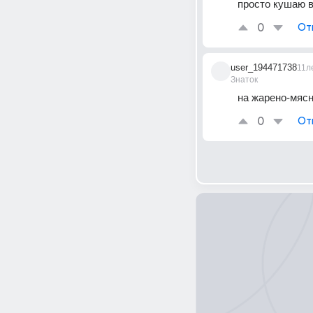
просто кушаю в
0
От
user_194471738
11л
Знаток
на жарено-мяс
0
От