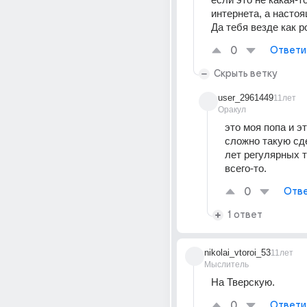
интернета, а настоя
Да тебя везде как 
0
Ответи
Скрыть ветку
user_2961449
11лет
Оракул
это моя попа и эт
сложно такую сде
лет регулярных т
всего-то.
0
Отве
1 ответ
nikolai_vtoroi_53
11лет
Мыслитель
На Тверскую.
0
Ответи