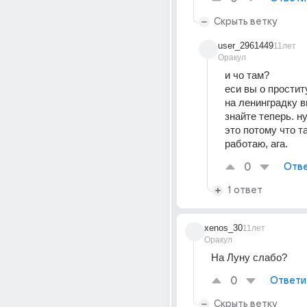
Скрыть ветку
user_2961449
11лет
Оракул
и чо там?
еси вы о проститу
на ленинградку в
знайте теперь. ну
это потому что т
работаю, ага.
0
Отве
1 ответ
xenos_30
11лет
Оракул
На Луну слабо?
0
Ответи
Скрыть ветку