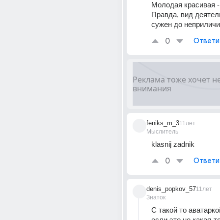
Молодая красивая - 
Правда, вид деятель
сужен до неприличи
0
Ответи
feniks_m_3
11лет
Мыслитель
klasnij zadnik
0
Ответи
denis_popkov_57
11лет
Знаток
С такой то аватарко
если это не какая-то