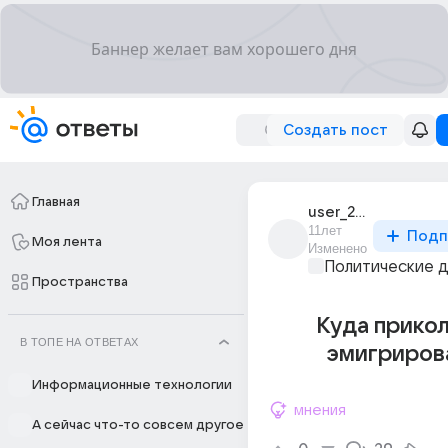
Создать пост
Главная
user_2961449
11лет
Подп
Моя лента
Изменено
Политические 
Пространства
Куда прико
В ТОПЕ НА ОТВЕТАХ
эмигриров
Информационные технологии
мнения
А сейчас что-то совсем другое