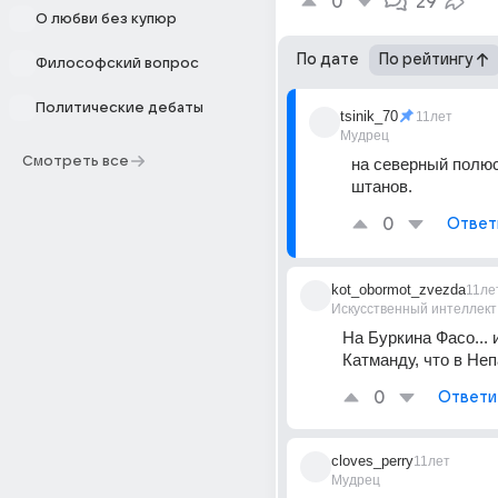
0
29
О любви без купюр
По дате
По рейтингу
Философский вопрос
Политические дебаты
tsinik_70
11лет
Мудрец
Смотреть все
на северный полюс..
штанов.
0
Ответ
kot_obormot_zvezda
11ле
Искусственный интеллект
На Буркина Фасо... и
Катманду, что в Неп
0
Ответи
cloves_perry
11лет
Мудрец