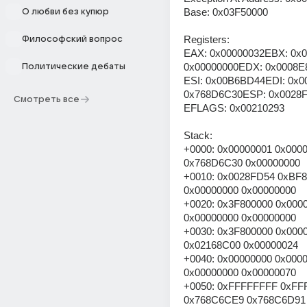
Base: 0x03F50000
О любви без купюр
Registers:
Философский вопрос
EAX: 0x00000032EBX: 0x0
0x00000000EDX: 0x0008E
Политические дебаты
ESI: 0x00B6BD44EDI: 0x0
0x768D6C30ESP: 0x0028
Смотреть все
EFLAGS: 0x00210293
Stack:
+0000: 0x00000001 0x0000
0x768D6C30 0x00000000
+0010: 0x0028FD54 0xBF8
0x00000000 0x00000000
+0020: 0x3F800000 0x0000
0x00000000 0x00000000
+0030: 0x3F800000 0x0000
0x02168C00 0x00000024
+0040: 0x00000000 0x0000
0x00000000 0x00000070
+0050: 0xFFFFFFFF 0xFF
0x768C6CE9 0x768C6D91