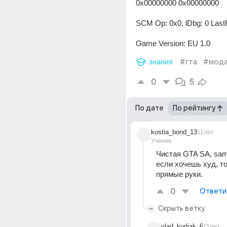
0x00000000 0x00000000
SCM Op: 0x0, lDbg: 0 Last
Game Version: EU 1.0
знания
#гта
#мод
0
5
По дате
По рейтингу
kostia_bond_13
11лет
Ученик
Чистая GTA SA, samp
если хочешь худ, то
прямые руки.
0
Ответи
Скрыть ветку
vlad_kurliak_6
11лет