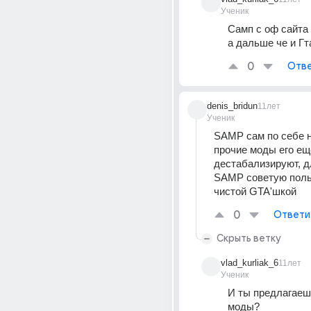
Ученик
Самп с оф сайта
а дальше че и Гт
0
Отве
denis_bridun
11лет
Ученик
SAMP сам по себе н
прочие моды его ещ
дестабализируют, дл
SAMP советую поль
чистой GTA'шкой
0
Ответи
Скрыть ветку
vlad_kurliak_6
11лет
Ученик
И ты предлагаеш
моды?