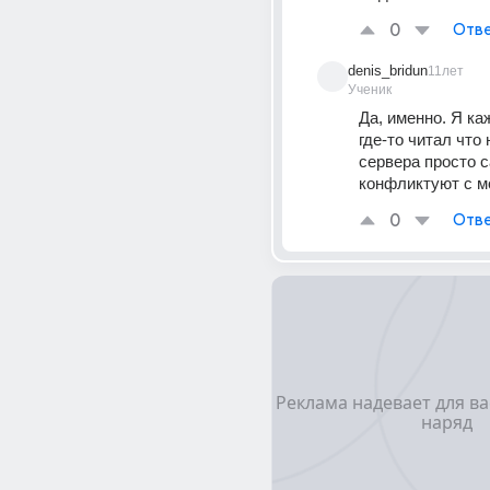
0
Отве
denis_bridun
11лет
Ученик
Да, именно. Я ка
где-то читал что 
сервера просто с
конфликтуют с 
0
Отве