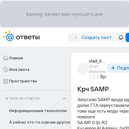
Создать пост
Главная
vlad_kurliak_6
11лет
Подп
Моя лента
Изменено
Время игр
+2
Пространства
Крч SAMP
В ТОПЕ НА ОТВЕТАХ
Запускаю SAMP вроде иде
далее ГТА переустанавл
тоже еще есть моды чере
Информационные технологии
помогите
SA-MP 0.3z-R2
А сейчас что-то совсем другое
Exception At Address: 0x